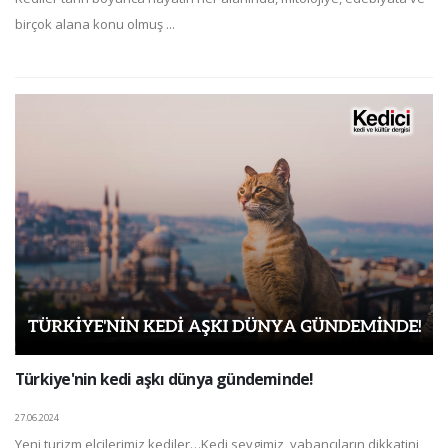
birçok alana konu olmuş ...
Türkiye'nin kedi aşkı dünya gündeminde!
27.06.2024
Yeni turizm elçilerimiz kediler…Kedi sevgimiz, yabancıların dikkatini