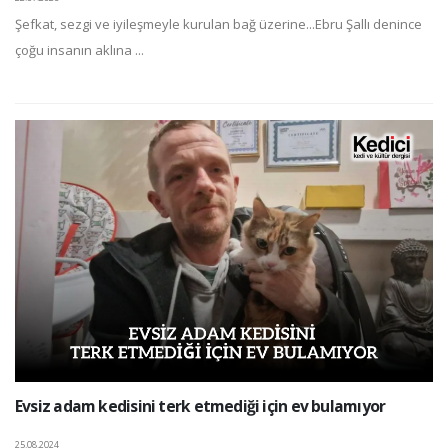
Şefkat, sezgi ve iyileşmeyle kurulan bağ üzerine...Ebru Şallı denince
çoğu insanın aklına ...
Evsiz adam kedisini terk etmediği için ev bulamıyor
25.08.2024