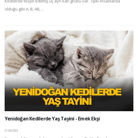
Kedilerde tespit edilmiş üç ayrı kan grubu var. Tıpkı insanlarda
olduğu gibi A, B, AB, ...
Yenidoğan Kedilerde Yaş Tayini - Emek Ekşi
21.04.2022