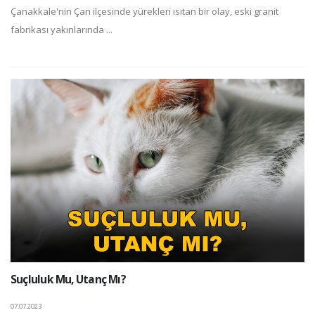
Çanakkale'nin Çan ilçesinde yürekleri ısıtan bir olay, eski granit
fabrikası yakınlarında ...
Suçluluk Mu, Utanç Mı?
07.07.2023