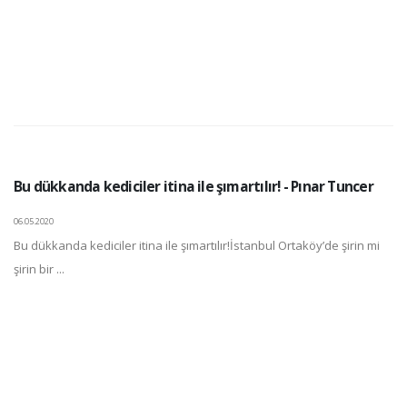
Bu dükkanda kediciler itina ile şımartılır! - Pınar Tuncer
06.05.2020
Bu dükkanda kediciler itina ile şımartılır!İstanbul Ortaköy’de şirin mi
şirin bir ...