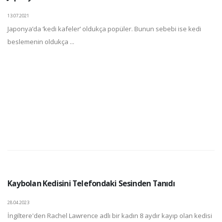
13.07.2021
Japonya’da ‘kedi kafeler’ oldukça popüler. Bunun sebebi ise kedi
beslemenin oldukça ...
Kaybolan Kedisini Telefondaki Sesinden Tanıdı
28.04.2023
İngiltere'den Rachel Lawrence adlı bir kadın 8 aydır kayıp olan kedisi