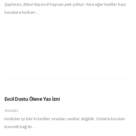
Şüphesiz, (Mısır’da) evcil hayvan pek çoktur. Ama eğer kediler bazı
kazalara kurban ...
Evcil Dostu Ölene Yas İzni
29.03.2023
Kediciler iyi bilir ki kediler sıradan canlılar değildir. Onlarla kurulan
kuvvetli bağ ile ...