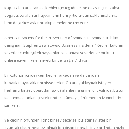
Kapalı alanları aramak, kediler için içgüdüsel bir davranıştır . Vahşi
doğada, bu alanlar hayvanların hem yırtıcılardan saklanmalarına
hem de gizlice avlarını takip etmelerine izin verir.
American Society for the Prevention of Animals to Animals'ın bilim
danışmanı Stephen Zawistowski Business Insider’a, ”Kediler kutuları
severler çünkü şifreli hayvanlar, saklamayı severler ve bir kutu
onlara güvenli ve emniyetli bir yer sağlar." diyor.
Bir kutunun içindeyken, kediler arkadan ya da yandan
kapatılamayacaklarını hissederler. Onlara yaklaşmak isteyen
herhangi bir şey doğrudan görüş alanlarına girmelidir. Aslında, bu tür
saklanma alanları, çevrelerindeki dünyayı görünmeden izlemelerine
izin verir.
Ve kedinin önünden ilginç bir şey geçerse, bu ister av ister bir
oyuncak olsun, nesneyi almak için dışarı fırlayabilir ve ardından hızla