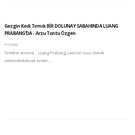
Gezgin Kedi Tırmık BİR DOLUNAY SABAHINDA LUANG
PRABANG’DA - Arzu Tontu Özgen
07.10.2020
Tırmık’ın anısına… Luang Prabang, Laos’un süsü olarak
nitelendiribilecek ender ...