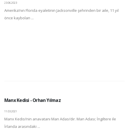
23.06.2023
Amerika’nın Florida eyaletinin Jacksonville şehrinden bir aile, 11 yıl
önce kaybolan ...
Manx Kedisi - Orhan Yılmaz
11.03.2021
Manx Kedisi’nin anavatanı Man Adası’dır. Man Adası; İngiltere ile
İrlanda arasındaki ...