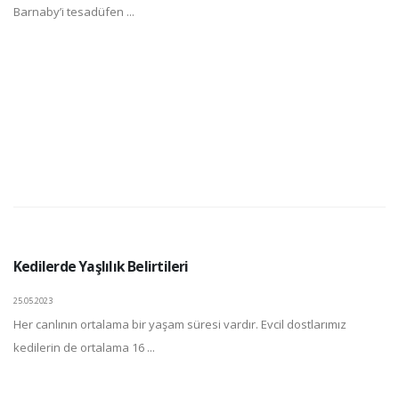
Barnaby’i tesadüfen ...
Kedilerde Yaşlılık Belirtileri
25.05.2023
Her canlının ortalama bir yaşam süresi vardır. Evcil dostlarımız
kedilerin de ortalama 16 ...