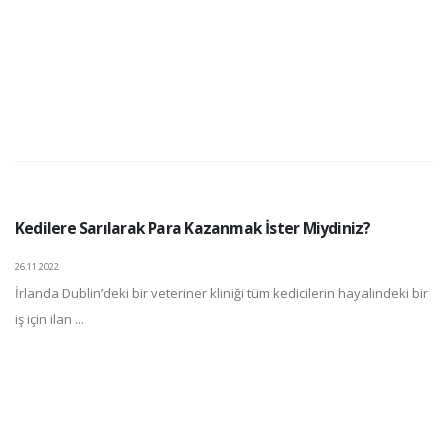
Kedilere Sarılarak Para Kazanmak İster Miydiniz?
26.11.2022
İrlanda Dublin’deki bir veteriner kliniği tüm kedicilerin hayalindeki bir
iş için ilan ...