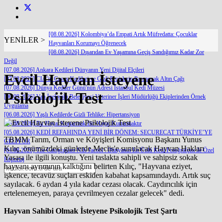
[08.08.2026] Kolombiya’da Empati Artık Müfredatta: Çocuklar
YENİLER >
Hayvanları Korumayı Öğrenecek
[08.08.2026] Dışarıdan Ev Yaşamına Geçiş Sandığımız Kadar Zor
Değil
[07.08.2026] Ankara Kedileri Dünyanın Yeni Dijital Elçileri
Evcil Hayvan İsteyene
[07.08.2026] CIA’in Casus Kedileri ve Gizli Projelerin Paranoyak Altın Çağı
[07.08.2026] Dünya Kediler Günü'nün Adresi İstanbul Kedi Müzesi
Psikolojik Test
[06.08.2026] Van İpekyolu Belediyesi Veteriner İşleri Müdürlüğü Ekiplerinden Örnek
Uygulama
[06.08.2026] Yaşlı Kedilerde Gizli Tehlike: Hipertansiyon
[05.08.2026] Bir Hayat Kurtarmak Bir Hayat Kurtarmaktır
[05.08.2026] KEDİ REFAHINDA YENİ BİR DÖNEM: SECURECAT TÜRKİYE’YE
TBMM Tarım, Orman ve Köyişleri Komisyonu Başkanı Yunus
GELİYOR
Kılıç, önümüzdeki günlerde Meclis'e sunulacak Hayvan Hakları
[04.08.2026] The Catographer Nils Jacobi : Dünyanın En Ünlü Kedi Fotoğrafçısı ile Özel
Yasası ile ilgili konuştu. Yeni taslakta sahipli ve sahipsiz sokak
Röportaj
hayvanı ayrımının kalktığını belirten Kılıç, "Hayvana eziyet,
işkence, tecavüz suçları eskiden kabahat kapsamındaydı. Artık suç
sayılacak. 6 aydan 4 yıla kadar cezası olacak. Caydırıcılık için
ertelenemeyen, paraya çevrilmeyen cezalar gelecek" dedi.
Hayvan Sahibi Olmak İsteyene Psikolojik Test Şartı