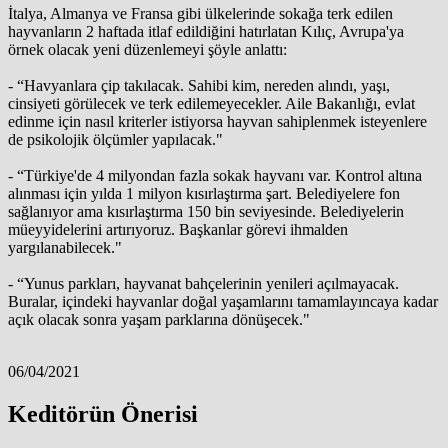
İtalya, Almanya ve Fransa gibi ülkelerinde sokağa terk edilen
hayvanların 2 haftada itlaf edildiğini hatırlatan Kılıç, Avrupa'ya
örnek olacak yeni düzenlemeyi şöyle anlattı:
- “Havyanlara çip takılacak. Sahibi kim, nereden alındı, yaşı,
cinsiyeti görülecek ve terk edilemeyecekler. Aile Bakanlığı, evlat
edinme için nasıl kriterler istiyorsa hayvan sahiplenmek isteyenlere
de psikolojik ölçümler yapılacak."
- “Türkiye'de 4 milyondan fazla sokak hayvanı var. Kontrol altına
alınması için yılda 1 milyon kısırlaştırma şart. Belediyelere fon
sağlanıyor ama kısırlaştırma 150 bin seviyesinde. Belediyelerin
müeyyidelerini artırıyoruz. Başkanlar görevi ihmalden
yargılanabilecek."
- “Yunus parkları, hayvanat bahçelerinin yenileri açılmayacak.
Buralar, içindeki hayvanlar doğal yaşamlarını tamamlayıncaya kadar
açık olacak sonra yaşam parklarına dönüşecek."
06/04/2021
Keditörün Önerisi