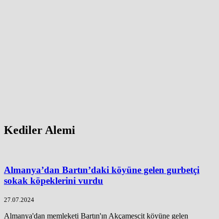
Kediler Alemi
Almanya’dan Bartın’daki köyüne gelen gurbetçi
sokak köpeklerini vurdu
27.07.2024
Almanya'dan memleketi Bartın'ın Akçamescit köyüne gelen