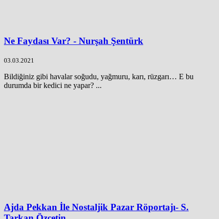
Ne Faydası Var? - Nurşah Şentürk
03.03.2021
Bildiğiniz gibi havalar soğudu, yağmuru, karı, rüzgarı… E bu
durumda bir kedici ne yapar? ...
Ajda Pekkan İle Nostaljik Pazar Röportajı- S.
Tarkan Özçetin