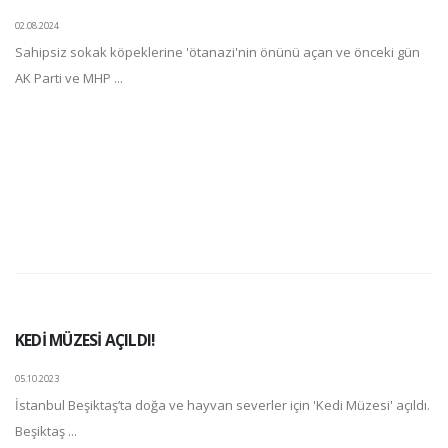
02.08.2024
Sahipsiz sokak köpeklerine 'ötanazi'nin önünü açan ve önceki gün
AK Parti ve MHP ...
KEDİ MÜZESİ AÇILDI!
05.10.2023
İstanbul Beşiktaş’ta doğa ve hayvan severler için 'Kedi Müzesi' açıldı.
Beşiktaş ...