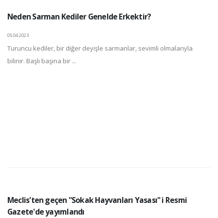
Neden Sarman Kediler Genelde Erkektir?
05.04.2023
Turuncu kediler, bir diğer deyişle sarmanlar, sevimli olmalarıyla
bilinir. Başlı başına bir ...
Meclis'ten geçen "Sokak Hayvanları Yasası" i Resmi
Gazete'de yayımlandı