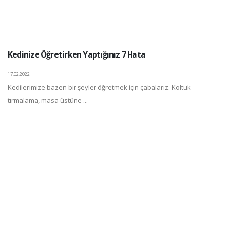
Kedinize Öğretirken Yaptığınız 7 Hata
17.02.2022
Kedilerimize bazen bir şeyler öğretmek için çabalarız. Koltuk
tırmalama, masa üstüne ...