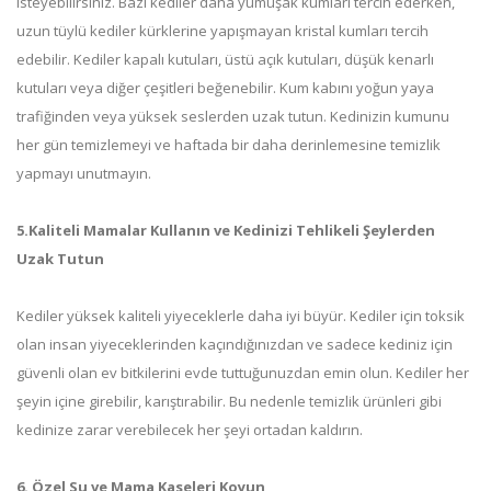
isteyebilirsiniz. Bazı kediler daha yumuşak kumları tercih ederken,
uzun tüylü kediler kürklerine yapışmayan kristal kumları tercih
edebilir. Kediler kapalı kutuları, üstü açık kutuları, düşük kenarlı
kutuları veya diğer çeşitleri beğenebilir. Kum kabını yoğun yaya
trafiğinden veya yüksek seslerden uzak tutun. Kedinizin kumunu
her gün temizlemeyi ve haftada bir daha derinlemesine temizlik
yapmayı unutmayın.
5.Kaliteli Mamalar Kullanın ve Kedinizi Tehlikeli Şeylerden
Uzak Tutun
Kediler yüksek kaliteli yiyeceklerle daha iyi büyür. Kediler için toksik
olan insan yiyeceklerinden kaçındığınızdan ve sadece kediniz için
güvenli olan ev bitkilerini evde tuttuğunuzdan emin olun. Kediler her
şeyin içine girebilir, karıştırabilir. Bu nedenle temizlik ürünleri gibi
kedinize zarar verebilecek her şeyi ortadan kaldırın.
6. Özel Su ve Mama Kaseleri Koyun