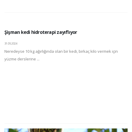
Şişman kedi hidroterapi zayıflıyor
31.05.2024
Neredeyse 10 kg ağırlığında olan bir kedi, birkaç kilo vermek için
yüzme derslerine ...