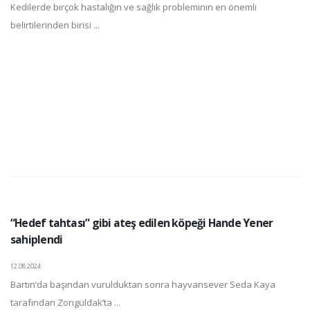
Kedilerde birçok hastalığın ve sağlık probleminin en önemli
belirtilerinden birisi ...
“Hedef tahtası” gibi ateş edilen köpeği Hande Yener
sahiplendi
12.08.2024
Bartın’da başından vurulduktan sonra hayvansever Seda Kaya
tarafından Zonguldak’ta ...