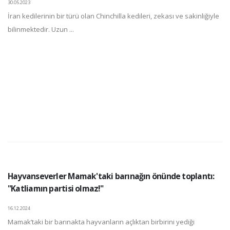
30.05.2023
İran kedilerinin bir türü olan Chinchilla kedileri, zekası ve sakinliğiyle
bilinmektedir. Uzun ...
Hayvanseverler Mamak'taki barınağın önünde toplantı:
"Katliamın partisi olmaz!"
16.12.2024
Mamak’taki bir barınakta hayvanların açlıktan birbirini yediği