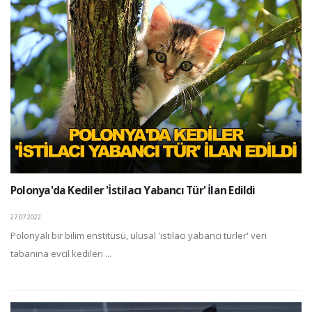
Polonya'da Kediler 'İstilacı Yabancı Tür' İlan Edildi
27.07.2022
Polonyalı bir bilim enstitüsü, ulusal 'istilacı yabancı türler' veri
tabanına evcil kedileri ...