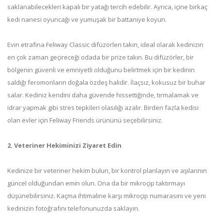
saklanabilecekleri kapalı bir yatağı tercih edebilir. Ayrıca, içine birkaç
kedi nanesi oyuncağı ve yumuşak bir battaniye koyun.
Evin etrafına Feliway Classic difüzörleri takın, ideal olarak kedinizin
en çok zaman geçireceği odada bir prize takın. Bu difüzörler, bir
bölgenin güvenli ve emniyetli olduğunu belirtmek için bir kedinin
saldığı feromonların doğala özdeş halidir. İlaçsız, kokusuz bir buhar
salar. Kediniz kendini daha güvende hissettiğinde, tırmalamak ve
idrar yapmak gibi stres tepkileri olasılığı azalır. Birden fazla kedisi
olan evler için Feliway Friends ürününü seçebilirsiniz.
2. Veteriner Hekiminizi Ziyaret Edin
Kedinize bir veteriner hekim bulun, bir kontrol planlayın ve aşılarının
güncel olduğundan emin olun. Ona da bir mikroçip taktırmayı
düşünebilirsiniz. Kaçma ihtimaline karşı mikroçip numarasını ve yeni
kedinizin fotoğrafını telefonunuzda saklayın.