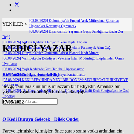
[08.08.2026] Kolombiya’da Empati Artık Müfredatta: Çocuklar
YENİLER >
Hayvanları Korumayı Öğrenecek
[08.08.2026] Dışarıdan Ev Yaşamına Geçiş Sandığımız Kadar Zor
Değil
[07.08.2026] Ankara Kedileri Dünyanın Yeni Dijital Elçileri
KEDİCİ YAZAR
[07.08.2026] CIA’in Casus Kedileri ve Gizli Projelerin Paranoyak Altın Çağı
[07.08.2026] Dünya Kediler Günü'nün Adresi İstanbul Kedi Müzesi
[06.08.2026] Van İpekyolu Belediyesi Veteriner İşleri Müdürlüğü Ekiplerinden Örnek
Uygulama
[06.08.2026] Yaşlı Kedilerde Gizli Tehlike: Hipertansiyon
Bir Dosta Veda - Emek Ekşi
[05.08.2026] Bir Hayat Kurtarmak Bir Hayat Kurtarmaktır
[05.08.2026] KEDİ REFAHINDA YENİ BİR DÖNEM: SECURECAT TÜRKİYE’YE
GELİYOR
Sevgi, canlılara sunulmuş muazzam bir hediyedir. Amansız bir
[04.08.2026] The Catographer Nils Jacobi : Dünyanın En Ünlü Kedi Fotoğrafçısı ile Özel
yaşam savaşının döndüğü bu dünyada ayağa ...
Röportaj
17/05/2022
O Kedi Buraya Gelecek - Dilek Önder
Fareye içirmişler içirmişler; önce şarap sonra votka ardından cin,