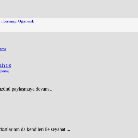
arı Korumayı Öğrenecek
lama
ELİYOR
portaj
ökyüzünü paylaşmaya devam ...
stlarının da kendileri ile seyahat ...