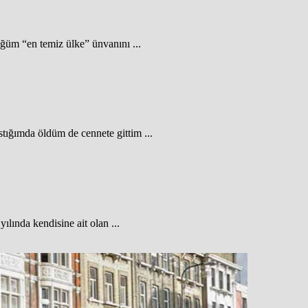
̆üm “en temiz ülke” ünvanını ...
ığımda öldüm de cennete gittim ...
ılında kendisine ait olan ...