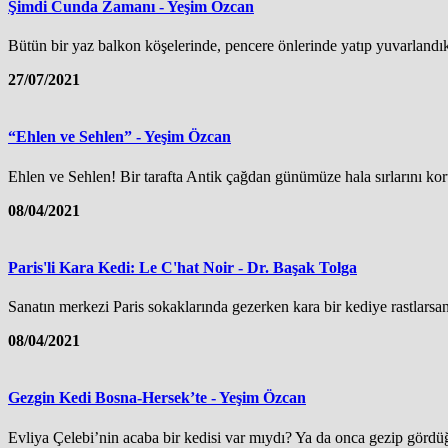
Şimdi Cunda Zamanı - Yeşim Özcan
Bütün bir yaz balkon köşelerinde, pencere önlerinde yatıp yuvarlandık.
27/07/2021
“Ehlen ve Sehlen” - Yeşim Özcan
Ehlen ve Sehlen! Bir tarafta Antik çağdan günümüze hala sırlarını koru
08/04/2021
Paris'li Kara Kedi: Le C'hat Noir - Dr. Başak Tolga
Sanatın merkezi Paris sokaklarında gezerken kara bir kediye rastlarsa
08/04/2021
Gezgin Kedi Bosna-Hersek’te - Yeşim Özcan
Evliya Çelebi’nin acaba bir kedisi var mıydı? Ya da onca gezip gördüğü