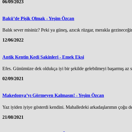
06/09/2023
Bakü’de Pişik Olmak - Yeşim Özcan
Balık sever misiniz? Peki ya güneş, azıcık rüzgar, merakla gezineceğin
12/06/2022
Antik Kentin Kedi Sakinleri - Emek Ekşi
Efes. Günümüze dek oldukça iyi bir şekilde gelebilmeyi başarmış az sa
02/09/2021
Makedonya’yı Görmeyen Kalmasın! - Yeşim Özcan
Yaz iyiden iyiye gösterdi kendini. Mahalledeki arkadaşlarımın çoğu de
21/08/2021