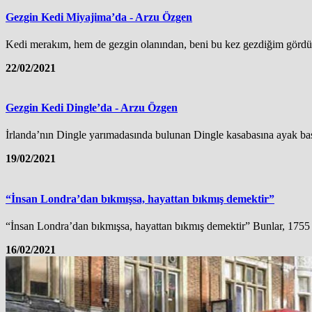
Gezgin Kedi Miyajima’da - Arzu Özgen
Kedi merakım, hem de gezgin olanından, beni bu kez gezdiğim gördüg
22/02/2021
Gezgin Kedi Dingle’da - Arzu Özgen
İrlanda’nın Dingle yarımadasında bulunan Dingle kasabasına ayak bast
19/02/2021
“İnsan Londra’dan bıkmışsa, hayattan bıkmış demektir”
“İnsan Londra’dan bıkmışsa, hayattan bıkmış demektir” Bunlar, 1755 y
16/02/2021