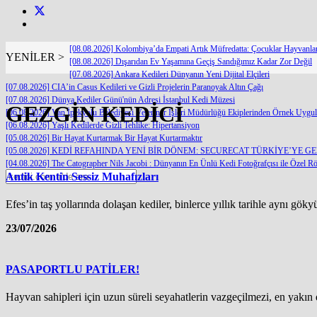
[08.08.2026] Kolombiya’da Empati Artık Müfredatta: Çocuklar Hayvanl
YENİLER >
[08.08.2026] Dışarıdan Ev Yaşamına Geçiş Sandığımız Kadar Zor Değil
[07.08.2026] Ankara Kedileri Dünyanın Yeni Dijital Elçileri
[07.08.2026] CIA’in Casus Kedileri ve Gizli Projelerin Paranoyak Altın Çağı
[07.08.2026] Dünya Kediler Günü'nün Adresi İstanbul Kedi Müzesi
GEZGİN KEDİCİ
[06.08.2026] Van İpekyolu Belediyesi Veteriner İşleri Müdürlüğü Ekiplerinden Örnek Uygu
[06.08.2026] Yaşlı Kedilerde Gizli Tehlike: Hipertansiyon
[05.08.2026] Bir Hayat Kurtarmak Bir Hayat Kurtarmaktır
[05.08.2026] KEDİ REFAHINDA YENİ BİR DÖNEM: SECURECAT TÜRKİYE’YE G
[04.08.2026] The Catographer Nils Jacobi : Dünyanın En Ünlü Kedi Fotoğrafçısı ile Özel Rö
Antik Kentin Sessiz Muhafızları
Efes’in taş yollarında dolaşan kediler, binlerce yıllık tarihle aynı g
23/07/2026
PASAPORTLU PATİLER!
Hayvan sahipleri için uzun süreli seyahatlerin vazgeçilmezi, en yakın do