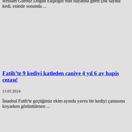
Ressam Gürbüz Doğan Ekşioğlu’nun hayatına giren çok sayıda
kedi, eninde sonunda ...
Fatih’te 9 kediyi katleden caniye 4 yıl 6 ay hapis
cezası!
13.05.2024
İstanbul Fatih'te geçtiğimiz ekim ayında yavru bir kediyi çantasına
koyarken görüntülenen ...