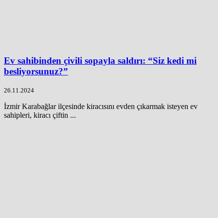
Ev sahibinden çivili sopayla saldırı: “Siz kedi mi
besliyorsunuz?”
26.11.2024
İzmir Karabağlar ilçesinde kiracısını evden çıkarmak isteyen ev
sahipleri, kiracı çiftin ...