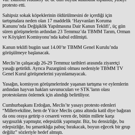
protesto etti.
Sahipsiz sokak köpeklerinin öldürülmesini de içerdiği için
tartışmalara neden olan 17 maddelik ‘Hayvanları Koruma
Kanunu’nda Değişiklik Yapılmasına Dair Kanun Teklifi’, üç gün
süren görüşmelerin ardından 23 Temmuz’da TBMM Tarım, Orman
ve Köyişleri Komisyonu’nda kabul edilmişti.
Kanun teklifi bugün saat 14.00’te TBMM Genel Kurulu’nda
görüşülmeye başlanacak.
Meclis’in çalışacağı 26-29 Temmuz tarihleri arasında ziyaretçi
yasağı getirildi. Ayrıca Pazargünü olması nedeniyle TBMM TV
Genel Kurul görüşmelerini yayınlamayacak.
Yasağın, komisyon görüşmelerinde yaşanan tartışma ve eylemlerin
ardından hayvan hakları savunucuları ve STK’ların olası
protestolarını önlemek için alındığı belirtiliyor.
Cumhurbaşkanı Erdoğan, Meclis’te yasayı protesto edenleri
“Milletvekiline, hem de Yüce Meclis çatısı altında katil diye bağıran
da onu oraya getirip o cesareti veren de, bütün millete karşı
saygısızlık yapmıştır, edepsizlik yapmıştır. Biz, bu densizliğe, bu
edepsizliğe, bu şımarıklığa pabuç bırakacak, boyun eğecek bir grup
değiliz” sözleriyle hedef almıştı.