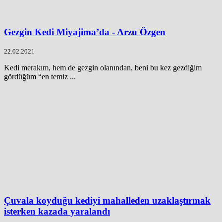
Gezgin Kedi Miyajima’da - Arzu Özgen
22.02.2021
Kedi merakım, hem de gezgin olanından, beni bu kez gezdiğim
gördüğüm “en temiz ...
Çuvala koyduğu kediyi mahalleden uzaklaştırmak
isterken kazada yaralandı