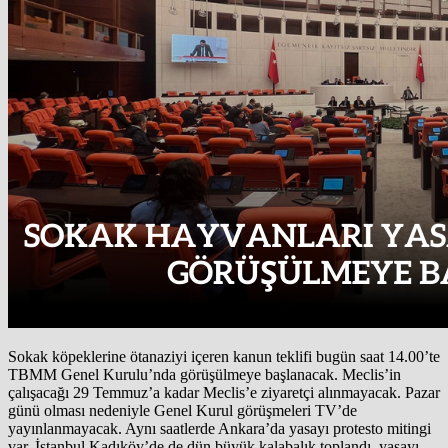
Sokak köpeklerine ötanaziyi içeren kanun teklifi bugün saat 14.00’te
TBMM Genel Kurulu’nda görüşülmeye başlanacak. Meclis’in
çalışacağı 29 Temmuz’a kadar Meclis’e ziyaretçi alınmayacak. Pazar
günü olması nedeniyle Genel Kurul görüşmeleri TV’de
yayınlanmayacak. Aynı saatlerde Ankara’da yasayı protesto mitingi
var. İstanbul Kadıköy’de de dün büyük kalabalık toplandı, yasayı