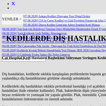
[07.08.2026] Ankara Kedileri Dünyanın Yeni Dijital Elçileri
YENİLER >
[07.08.2026] CIA’in Casus Kedileri ve Gizli Projelerin Paranoyak Altın Ç
[07.08.2026] Dünya Kediler Günü'nün Adresi İstanbul Kedi Müzesi
[06.08.2026] Van İpekyolu Belediyesi Veteriner İşleri Müdürlüğü Ekiplerinden Örnek Uygu
[06.08.2026] Yaşlı Kedilerde Gizli Tehlike: Hipertansiyon
"KEDİLERDE DİŞ HASTALI
[05.08.2026] Bir Hayat Kurtarmak Bir Hayat Kurtarmaktır
[05.08.2026] KEDİ REFAHINDA YENİ BİR DÖNEM: SECURECAT TÜRKİYE’YE G
[04.08.2026] The Catographer Nils Jacobi : Dünyanın En Ünlü Kedi Fotoğrafçısı ile Özel Rö
[03.08.2026] Kedilerde Kronik Böbrek Hastalığında Yeni Dönem: IRIS 2026 Gerçekten Neyi
[03.08.2026] O Gittiğinde Evden Sadece Bir Nefes Gitmiyor
Cat Hospital Kedi Hastanesi Başhekimi Süleyman Seringen Kedici 
Diş hastalıkları, kedilerde sıklıkla karşılaşılan problemlerin başında g
yaşlandıkça diş hastalıklarının görülme olasılığı artmaktadır.
Kedilerdeki diş hastlalıkları sıklıkla periodontal hastalığa yol açabilen
hastalıkları ifade etmekte kullanılır). Plak, bakterilerin dişin yüzeyin
beyaz renklerde ve yumuşak bir yapıda görülür. Plak, önemlidir. Çünkü
hastalıklarının önlenmesinin en önemli adımıdır.