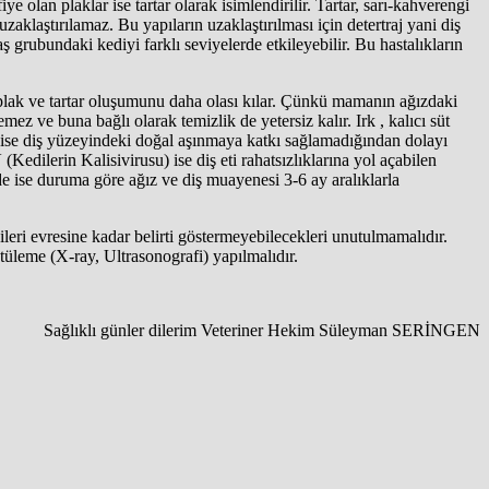
 olan plaklar ise tartar olarak isimlendirilir. Tartar, sarı-kahverengi
uzaklaştırılamaz. Bu yapıların uzaklaştırılması için detertraj yani diş
ş grubundaki kediyi farklı seviyelerde etkileyebilir. Bu hastalıkların
, plak ve tartar oluşumunu daha olası kılar. Çünkü mamanın ağızdaki
 ve buna bağlı olarak temizlik de yetersiz kalır. Irk , kalıcı süt
i ise diş yüzeyindeki doğal aşınmaya katkı sağlamadığından dolayı
ilerin Kalisivirusu) ise diş eti rahatsızlıklarına yol açabilen
rde ise duruma göre ağız ve diş muayenesi 3-6 ay aralıklarla
 ileri evresine kadar belirti göstermeyebilecekleri unutulmamalıdır.
tüleme (X-ray, Ultrasonografi) yapılmalıdır.
Sağlıklı günler dilerim Veteriner Hekim Süleyman SERİNGEN