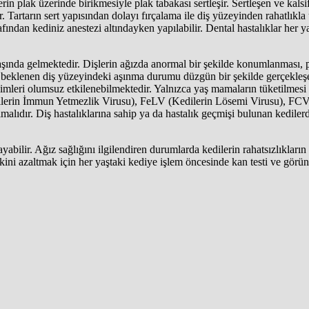
plak üzerinde birikmesiyle plak tabakası sertleşir. Sertleşen ve kalsifiye
. Tartarın sert yapısından dolayı fırçalama ile diş yüzeyinden rahatlıkla 
ından kediniz anestezi altındayken yapılabilir. Dental hastalıklar her ya
n başında gelmektedir. Dişlerin ağızda anormal bir şekilde konumlanması
beklenen diş yüzeyindeki aşınma durumu düzgün bir şekilde gerçekleşemez
ilimleri olumsuz etkilenebilmektedir. Yalnızca yaş mamaların tüketilmes
erin İmmun Yetmezlik Virusu), FeLV (Kedilerin Lösemi Virusu), FCV (Ked
lmalıdır. Diş hastalıklarına sahip ya da hastalık geçmişi bulunan kedile
ayabilir. Ağız sağlığını ilgilendiren durumlarda kedilerin rahatsızlıkların
kini azaltmak için her yaştaki kediye işlem öncesinde kan testi ve görün