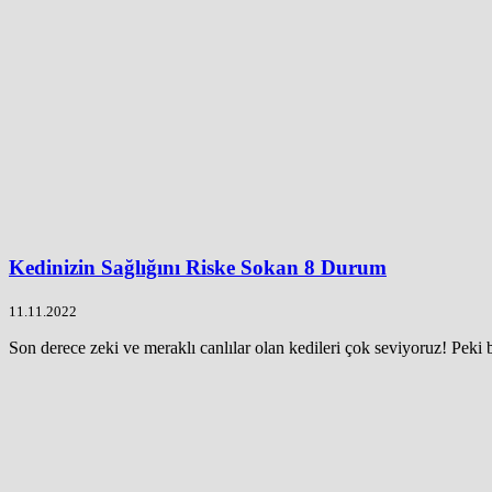
Kedinizin Sağlığını Riske Sokan 8 Durum
11.11.2022
Son derece zeki ve meraklı canlılar olan kedileri çok seviyoruz! Peki b