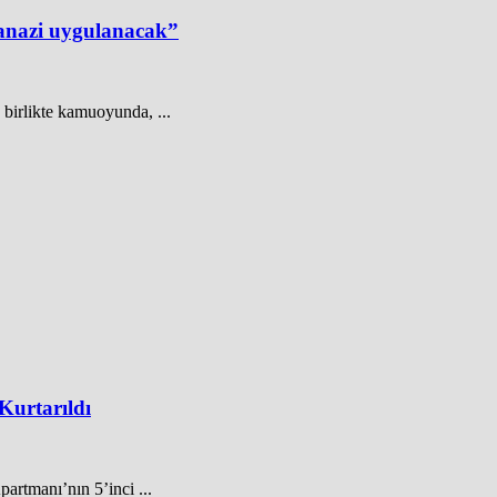
tanazi uygulanacak”
 birlikte kamuoyunda, ...
Kurtarıldı
artmanı’nın 5’inci ...