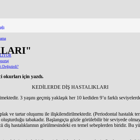
ağı
lama
KLARI"
ELİYOR
portaj
 Değiştirdi?
okurları için yazdı.
KEDİLERDE DİŞ HASTALIKLARI
elmektedir. 3 yaşını geçmiş yaklaşık her 10 kediden 9’u farklı seviyelerde
 plak ve tartar oluşumu ile ilişkilendirilmektedir. (Periodontal hastalık t
de oluşturduğu tabakadır. Başlangıçta gözle görülebilir bir seviyede olma
 diş hastalıklarının görülmesindeki en temel sebeplerden biridir. Bu y