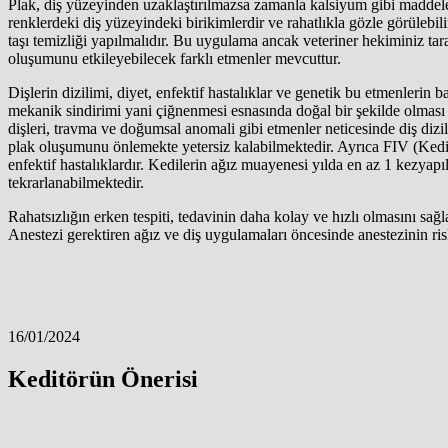
Plak, diş yüzeyinden uzaklaştırılmazsa zamanla kalsiyum gibi maddelerin 
renklerdeki diş yüzeyindeki birikimlerdir ve rahatlıkla gözle görülebilir
taşı temizliği yapılmalıdır. Bu uygulama ancak veteriner hekiminiz taraf
oluşumunu etkileyebilecek farklı etmenler mevcuttur.
Dişlerin dizilimi, diyet, enfektif hastalıklar ve genetik bu etmenleri
mekanik sindirimi yani çiğnenmesi esnasında doğal bir şekilde olması 
dişleri, travma ve doğumsal anomali gibi etmenler neticesinde diş diz
plak oluşumunu önlemekte yetersiz kalabilmektedir. Ayrıca FIV (Kedil
enfektif hastalıklardır. Kedilerin ağız muayenesi yılda en az 1 kezyapı
tekrarlanabilmektedir.
Rahatsızlığın erken tespiti, tedavinin daha kolay ve hızlı olmasını sağl
Anestezi gerektiren ağız ve diş uygulamaları öncesinde anestezinin ris
16/01/2024
Keditörün Önerisi