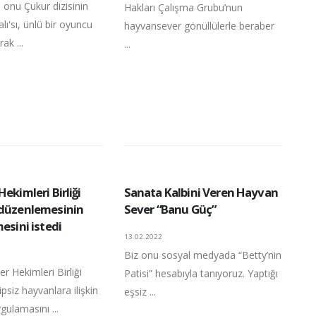
 onu Çukur dizisinin
Hakları Çalışma Grubu’nun
ı'sı, ünlü bir oyuncu
hayvansever gönüllülerle beraber
ak ...
...
Hekimleri Birliği
Sanata Kalbini Veren Hayvan
 düzenlemesinin
Sever “Banu Güç”
mesini istedi
13.02.2022
Biz onu sosyal medyada “Betty’nin
er Hekimleri Birliği
Patisi” hesabıyla tanıyoruz. Yaptığı
psiz hayvanlara ilişkin
eşsiz ...
gulamasını ...