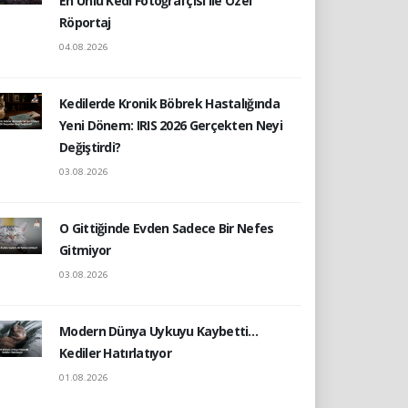
En Ünlü Kedi Fotoğrafçısı ile Özel
Röportaj
04.08.2026
Kedilerde Kronik Böbrek Hastalığında
Yeni Dönem: IRIS 2026 Gerçekten Neyi
Değiştirdi?
03.08.2026
O Gittiğinde Evden Sadece Bir Nefes
Gitmiyor
03.08.2026
Modern Dünya Uykuyu Kaybetti…
Kediler Hatırlatıyor
01.08.2026