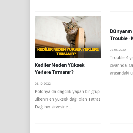
Dünyanın 
Trouble -
06.05.2020
Trouble 4 ya
Kediler Neden Yüksek
civarında. O
Yerlere Tırmanır?
arasındaki u
26.10.2022
Polonya'da dağcılık yapan bir grup
ülkenin en yüksek dağı olan Tatras
Dağı'nın zirvesine ...