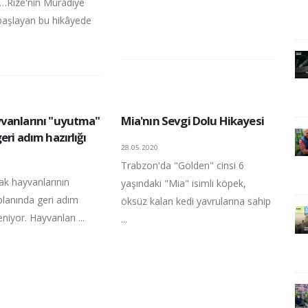
…Rize'nin Muradiye
başlayan bu hikâyede
vanlarını "uyutma"
Mia'nın Sevgi Dolu Hikayesi
eri adım hazırlığı
28.05.2020
Trabzon'da "Golden" cinsi 6
ak hayvanlarının
yaşındaki "Mia" isimli köpek,
planında geri adım
öksüz kalan kedi yavrularına sahip
niyor. Hayvanları ...
...