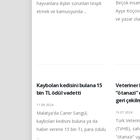
Birçok insan
hayvanlara ilişkin sorunları tespit
Ayşe Koçoval
etmek ve kamuoyunda ...
ve yazar olar
Kaybolan kedisini bulana 15
Veteriner 
bin TL ödül vadetti
“ötanazi”
geri çekil
11.09.2024
Malatya'da Caner Sarıgül,
15.07.2024
Türk Veterin
kaybolan kedisini buluna ya da
(TVHB), sahi
haber verene 15 bin TL para ödülü
"ötanazi" uy
...