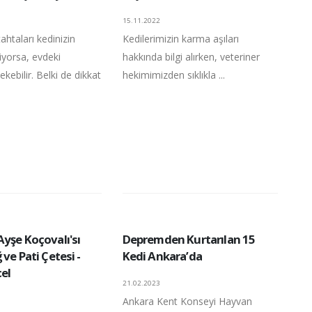
15.11.2022
htaları kedinizin
Kedilerimizin karma aşıları
miyorsa, evdeki
hakkında bilgi alırken, veteriner
ekebilir. Belki de dikkat
hekimimizden sıklıkla ...
yşe Koçovalı'sı
Depremden Kurtarılan 15
 ve Pati Çetesi -
Kedi Ankara’da
el
21.02.2023
Ankara Kent Konseyi Hayvan