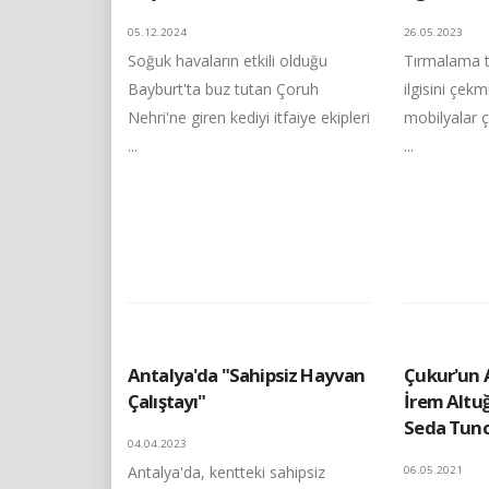
05.12.2024
26.05.2023
Soğuk havaların etkili olduğu
Tırmalama ta
Bayburt'ta buz tutan Çoruh
ilgisini çek
Nehri'ne giren kediyi itfaiye ekipleri
mobilyalar ç
...
...
Antalya'da "Sahipsiz Hayvan
Çukur'un A
Çalıştayı"
İrem Altuğ
Seda Tunc
04.04.2023
Antalya'da, kentteki sahipsiz
06.05.2021