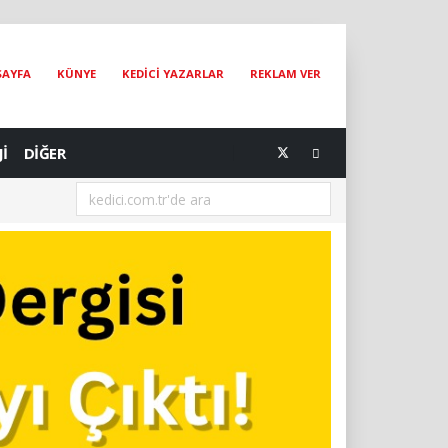
SAYFA
KÜNYE
KEDİCİ YAZARLAR
REKLAM VER
Jİ
DİĞER