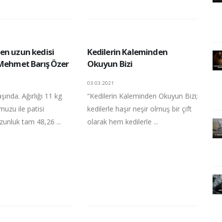
en uzun kedisi
Kedilerin Kaleminden
 Mehmet Barış Özer
Okuyun Bizi
03.03.2021
şında. Ağırlığı 11 kg
“Kedilerin Kaleminden Okuyun Bizi;
muzu ile patisi
kedilerle haşır neşir olmuş bir çift
zunluk tam 48,26 ...
olarak hem kedilerle ...