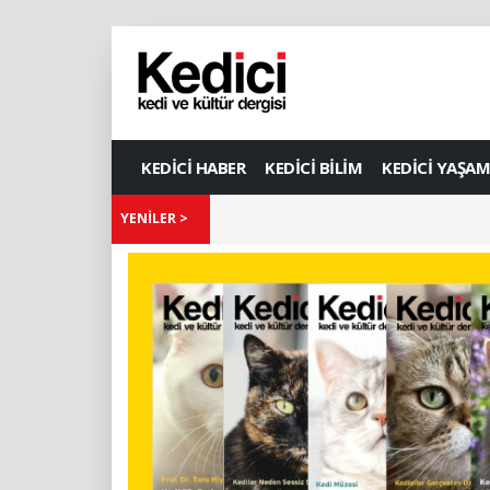
KEDİCİ HABER
KEDİCİ BİLİM
KEDİCİ YAŞAM
YENİLER >