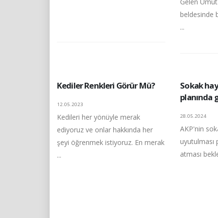
Gelen Umut
beldesinde 
...
Kediler Renkleri Görür Mü?
Sokak hay
planında g
12.05.2023
Kedileri her yönüyle merak
28.05.2024
AKP'nin sok
ediyoruz ve onlar hakkında her
uyutulması 
şeyi öğrenmek istiyoruz. En merak
atması bekle
...