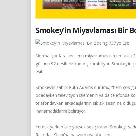
Smokey’in Miyavlaması Bir Bo
Normal şartlara kedilerin miyavlamasının en fazla 25
gücünü 92 desibele kadar çıkarabiliyor. Smokey’in çık
eşit.
Smokey’in sahibi Ruth Adams durumu; “hem çok güze
odadayken televizyon izlemenin ya da telefonda 
telefondayken arkadaşlarının sık sık sesin ne olduğu
inanamadıklarını belirtiyor.
Yemek yerken bile yüksek ses çıkaran Smokey, sade
Rekorlar Kitabı’na başvurmayı planlıyor.