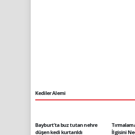
Kediler Alemi
Bayburt'ta buz tutan nehre
Tırmalama
düşen kedi kurtarıldı
İlgisini 