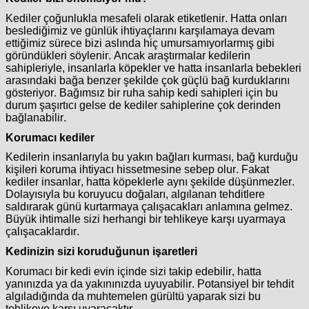
Kediler çoğunlukla mesafeli olarak etiketlenir. Hatta onları
beslediğimiz ve günlük ihtiyaçlarını karşılamaya devam
ettiğimiz sürece bizi aslında hiç umursamıyorlarmış gibi
göründükleri söylenir. Ancak araştırmalar kedilerin
sahipleriyle, insanlarla köpekler ve hatta insanlarla bebekleri
arasındaki bağa benzer şekilde çok güçlü bağ kurduklarını
gösteriyor. Bağımsız bir ruha sahip kedi sahipleri için bu
durum şaşırtıcı gelse de kediler sahiplerine çok derinden
bağlanabilir.
Korumacı kediler
Kedilerin insanlarıyla bu yakın bağları kurması, bağ kurduğu
kişileri koruma ihtiyacı hissetmesine sebep olur. Fakat
kediler insanlar, hatta köpeklerle aynı şekilde düşünmezler.
Dolayısıyla bu koruyucu doğaları, algılanan tehditlere
saldırarak günü kurtarmaya çalışacakları anlamına gelmez.
Büyük ihtimalle sizi herhangi bir tehlikeye karşı uyarmaya
çalışacaklardır.
Kedinizin sizi koruduğunun işaretleri
Korumacı bir kedi evin içinde sizi takip edebilir, hatta
yanınızda ya da yakınınızda uyuyabilir. Potansiyel bir tehdit
algıladığında da muhtemelen gürültü yaparak sizi bu
tehlikeye karşı uyaracaktır.