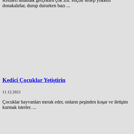
Kedileri anlamak gerçekten çok zor. Hiçbir sebep yokken
donakalırlar, durup dururken bazı ...
Kedici Çocuklar Yetiştirin
11.12.2021
Çocuklar hayvanları merak eder, onların peşinden koşar ve iletişim
kurmak isterler. ...