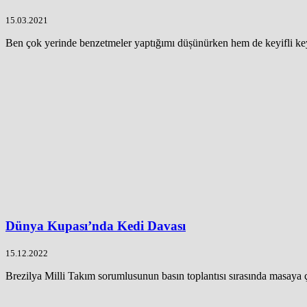
15.03.2021
Ben çok yerinde benzetmeler yaptığımı düșünürken hem de keyifli keyi
Dünya Kupası’nda Kedi Davası
15.12.2022
Brezilya Milli Takım sorumlusunun basın toplantısı sırasında masaya ç