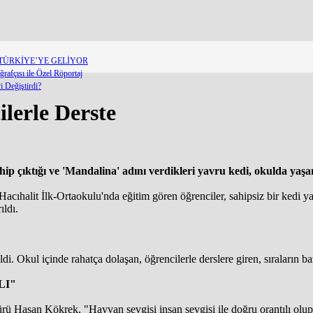
T TÜRKİYE’YE GELİYOR
afçısı ile Özel Röportaj
 Değiştirdi?
lerle Derste
ahip çıktığı ve 'Mandalina' adını verdikleri yavru kedi, okulda yaş
acıhalit İlk-Ortaokulu'nda eğitim gören öğrenciler, sahipsiz bir kedi y
ıldı.
i. Okul içinde rahatça dolaşan, öğrencilerle derslere giren, sıraların 
LI"
rü Hasan Kökrek, "Hayvan sevgisi insan sevgisi ile doğru orantılı olup 