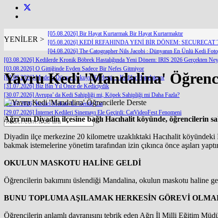
[05.08.2026] Bir Hayat Kurtarmak Bir Hayat Kurtarmaktır
YENİLER >
[05.08.2026] KEDİ REFAHINDA YENİ BİR DÖNEM: SECURECA
[04.08.2026] The Catographer Nils Jacobi : Dünyanın En Ünlü Kedi Fotoğr
[03.08.2026] Kedilerde Kronik Böbrek Hastalığında Yeni Dönem: IRIS 2026 Gerçekten Neyi
[03.08.2026] O Gittiğinde Evden Sadece Bir Nefes Gitmiyor
Yavru Kedi 'Mandalina' Öğrenci
[01.08.2026] Modern Dünya Uykuyu Kaybetti… Kediler Hatırlatıyor
[31.07.2026] Biz Bin Yıl Önce de Kediciydik
[30.07.2026] Avrupa’ da Kedi Sahipliği mi, Köpek Sahipliği mi Daha Fazla?
[29.07.2026] Kedici Mekan: Le Gentle Cat
[29.07.2026] İnternet Kedileri Sinemayı Ele Geçirdi: CatVideoFest Fenomeni
Ağrı'nın Diyadin ilçesine bağlı Hacıhalit köyünde, öğrencilerin s
Diyadin ilçe merkezine 20 kilometre uzaklıktaki Hacıhalit köyündeki H
bakmak istemelerine yönetim tarafından izin çıkınca önce aşıları yaptır
OKULUN MASKOTU HALİNE GELDİ
Öğrencilerin bakımını üslendiği Mandalina, okulun maskotu haline geld
BUNU TOPLUMA AŞILAMAK HERKESİN GÖREVİ OLMA
Öğrencilerin anlamlı davranışını tebrik eden Ağrı İl Milli Eğitim Müdü