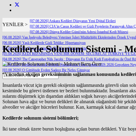
[07.08.2026] Ankara Kedileri Dünyanın Yeni Dijital Elçileri
YENİLER >
[07.08.2026] CIA’in Casus Kedileri ve Gizli Projelerin Paranoyak Altın Ç
[07.08.2026] Dünya Kediler Günü'nün Adresi İstanbul Kedi Müzesi
[06.08.2026] Van İpekyolu Belediyesi Veteriner İşleri Müdürlüğü Ekiplerinden Örnek Uygu
[06.08.2026] Yaşlı Kedilerde Gizli Tehlike: Hipertansiyon
Kedilerde Solunum Sistemi - M
[05.08.2026] Bir Hayat Kurtarmak Bir Hayat Kurtarmaktır
[05.08.2026] KEDİ REFAHINDA YENİ BİR DÖNEM: SECURECAT TÜRKİYE’YE G
[04.08.2026] The Catographer Nils Jacobi : Dünyanın En Ünlü Kedi Fotoğrafçısı ile Özel Rö
[03.08.2026] Kedilerde Kronik Böbrek Hastalığında Yeni Dönem: IRIS 2026 Gerçekten Neyi
[03.08.2026] O Gittiğinde Evden Sadece Bir Nefes Gitmiyor
“Vücudun oksijen gereksiniminin sağlanması konusunda kedilerin
İnsanlarda vücut için gerekli oksijenin sağlanmasında görevli olan so
kesiminde bu görevi üstlenen ter bezleri bulunmaktadır. İnsanların aksi
ısılarını düşürmek için dışarıdan aldıkları soğuk havayı akciğerlerind
Solunan hava ağız ve burun delikleri ile alınarak olağanüstü bir şekil
alveoller ve akciğer hücreleri bulunur. Kan, karmaşık kılcal damar ağıyl
Kedilerde solunum sistemi bölümleri;
İki tane olmak üzere burun boşluğuna açılan burun delikleri. Yüz boyu