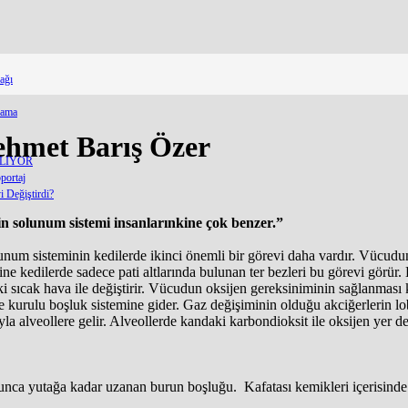
ağı
lama
ehmet Barış Özer
ELİYOR
portaj
 Değiştirdi?
 solunum sistemi insanlarınkine çok benzer.”
lunum sisteminin kedilerde ikinci önemli bir görevi daha vardır. Vücudu
ne kedilerde sadece pati altlarında bulunan ter bezleri bu görevi görür.
eki sıcak hava ile değiştirir. Vücudun oksijen gereksiniminin sağlanmas
de kurulu boşluk sistemine gider. Gaz değişiminin olduğu akciğerlerin lo
a alveollere gelir. Alveollerde kandaki karbondioksit ile oksijen yer değ
nca yutağa kadar uzanan burun boşluğu. Kafatası kemikleri içerisinde y