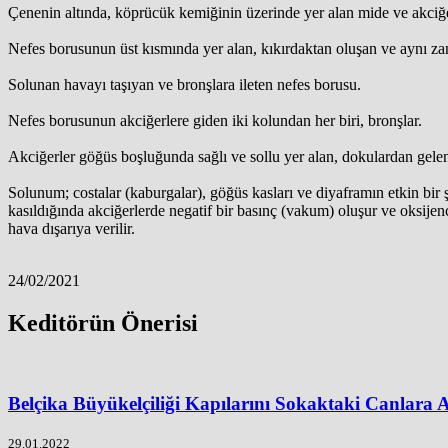
Çenenin altında, köprücük kemiğinin üzerinde yer alan mide ve akciğerl
Nefes borusunun üst kısmında yer alan, kıkırdaktan oluşan ve aynı zaman
Solunan havayı taşıyan ve bronşlara ileten nefes borusu.
Nefes borusunun akciğerlere giden iki kolundan her biri, bronşlar.
Akciğerler göğüs boşluğunda sağlı ve sollu yer alan, dokulardan gele
Solunum; costalar (kaburgalar), göğüs kasları ve diyaframın etkin bir
kasıldığında akciğerlerde negatif bir basınç (vakum) oluşur ve oksijen
hava dışarıya verilir.
24/02/2021
Keditörün Önerisi
Belçika Büyükelçiliği Kapılarını Sokaktaki Canlara A
29.01.2022