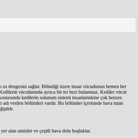
n ısı dengesini sağlar. Bilindiği üzere insan vücudunun hemen her
 Kedilerin vücutlarında ayrıca bir ter bezi bulunmaz. Kediler vücut
ı konusunda kedilerin solunum sistemi insanlarınkine çok benzer.
b adı verilen bölümleri vardır. Bu bölümler içerisinde hava tutan
iştirir.
er alan sinüsler ve çeşitli hava dolu boşluklar.