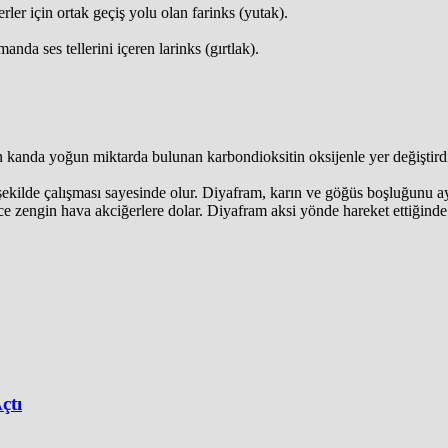
er için ortak geçiş yolu olan farinks (yutak).
da ses tellerini içeren larinks (gırtlak).
n kanda yoğun miktarda bulunan karbondioksitin oksijenle yer değiştirdi
 şekilde çalışması sayesinde olur. Diyafram, karın ve göğüs boşluğunu 
ce zengin hava akciğerlere dolar. Diyafram aksi yönde hareket ettiğinde
çtı