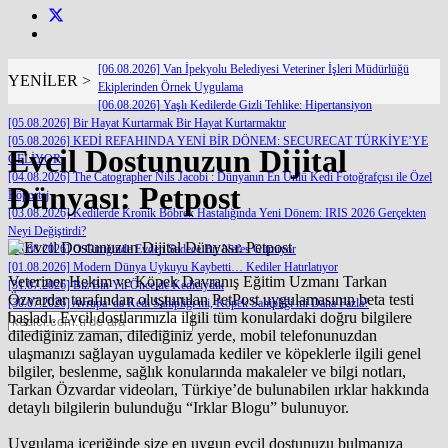
[06.08.2026] Van İpekyolu Belediyesi Veteriner İşleri Müdürlüğü
YENİLER >
Ekiplerinden Örnek Uygulama
[06.08.2026] Yaşlı Kedilerde Gizli Tehlike: Hipertansiyon
[05.08.2026] Bir Hayat Kurtarmak Bir Hayat Kurtarmaktır
[05.08.2026] KEDİ REFAHINDA YENİ BİR DÖNEM: SECURECAT TÜRKİYE’YE
Evcil Dostunuzun Dijital
GELİYOR
[04.08.2026] The Catographer Nils Jacobi : Dünyanın En Ünlü Kedi Fotoğrafçısı ile Özel
Dünyası: Petpost
Röportaj
[03.08.2026] Kedilerde Kronik Böbrek Hastalığında Yeni Dönem: IRIS 2026 Gerçekten
Neyi Değiştirdi?
[03.08.2026] O Gittiğinde Evden Sadece Bir Nefes Gitmiyor
[01.08.2026] Modern Dünya Uykuyu Kaybetti… Kediler Hatırlatıyor
Veteriner Hekim ve Köpek Davranış Eğitim Uzmanı Tarkan
[31.07.2026] Biz Bin Yıl Önce de Kediciydik
Özvardar tarafından oluşturulan PetPost uygulamasının beta testi
[30.07.2026] Avrupa’ da Kedi Sahipliği mi, Köpek Sahipliği mi Daha Fazla?
başladı. Evcil dostlarımızla ilgili tüm konulardaki doğru bilgilere
dilediğiniz zaman, dilediğiniz yerde, mobil telefonunuzdan
ulaşmanızı sağlayan uygulamada kediler ve köpeklerle ilgili genel
bilgiler, beslenme, sağlık konularında makaleler ve bilgi notları,
Tarkan Özvardar videoları, Türkiye’de bulunabilen ırklar hakkında
detaylı bilgilerin bulunduğu “Irklar Blogu” bulunuyor.
Uygulama içeriğinde size en uygun evcil dostunuzu bulmanıza