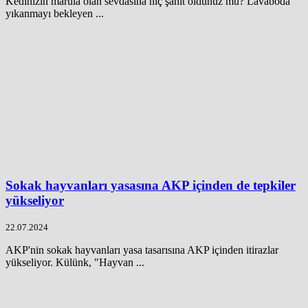
Kedinizin marula olan sevdasına hiç şahit oldunuz mu? Lavaboda
yıkanmayı bekleyen ...
Sokak hayvanları yasasına AKP içinden de tepkiler
yükseliyor
22.07.2024
AKP'nin sokak hayvanları yasa tasarısına AKP içinden itirazlar
yükseliyor. Külünk, "Hayvan ...