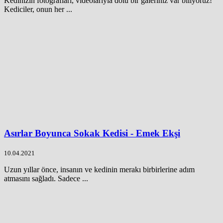
Kedinizin fotoğrafları, videolarıyla dolu bir galeriniz var biliyoruz!
Kediciler, onun her ...
Asırlar Boyunca Sokak Kedisi - Emek Ekşi
10.04.2021
Uzun yıllar önce, insanın ve kedinin merakı birbirlerine adım
atmasını sağladı. Sadece ...