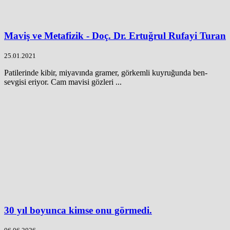
Maviş ve Metafizik - Doç. Dr. Ertuğrul Rufayi Turan
25.01.2021
Patilerinde kibir, miyavında gramer, görkemli kuyruğunda ben-
sevgisi eriyor. Cam mavisi gözleri ...
30 yıl boyunca kimse onu görmedi.