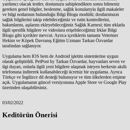
yardımcı olacak testler, dostunuzu sahiplendikten sonra bilmeniz
gereken genel bilgiler, beslenme, sağlık konularıyla ilgili makaleler
ve bilgi notlarının bulunduğu Bilgi Blogu modülü; dostlarımızın
sağlık bilgilerini takip edebileceğimiz ve rutin kontrollerini,
bakımlarını, aşılarını ekleyebileceğimiz Sağlık Karnesi; tüm ırklarla
ilgili spesifik bilgilere ve videolara erişebileceğimiz Irklar Bilgi
Blogu gibi içerikler mevcut. Ayrıca içeriklerin tamamı Veteriner
Hekim ve Köpek Davranış Eğitim Uzmanı Tarkan Özvardar
tarafından sağlanıyor.
Uygulama hem IOS hem de Android işletim sistemlerine uygun
olarak geliştirildi. PetPost by Tarkan Özvardar, hayvanları seven ve
ilgi duyan, onlarla ilgili yeni bilgilere ulaşmak isteyen herkesin akıllı
telefonuna indirerek kullanabileceği ücretsiz bir uygulama. Ayrıca
Türkçe ve İngilizce dil desteği bulunuyor ve tüm ülkelerden erişime
açık. Uygulamanın güncel versiyonuna Apple Store ve Google Play
üzerinden ulaşabilirsiniz.
03/02/2022
Keditörün Önerisi