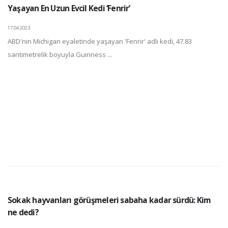
Yaşayan En Uzun Evcil Kedi ‘Fenrir’
17.04.2023
ABD'nin Michigan eyaletinde yaşayan 'Fenrir' adlı kedi, 47.83
santimetrelik boyuyla Guinness ...
Sokak hayvanları görüşmeleri sabaha kadar sürdü: Kim
ne dedi?