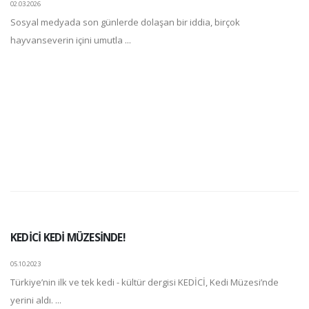
02.03.2026
Sosyal medyada son günlerde dolaşan bir iddia, birçok
hayvanseverin içini umutla ...
KEDİCİ KEDİ MÜZESİNDE!
05.10.2023
Türkiye’nin ilk ve tek kedi - kültür dergisi KEDİCİ, Kedi Müzesi’nde
yerini aldı. ...