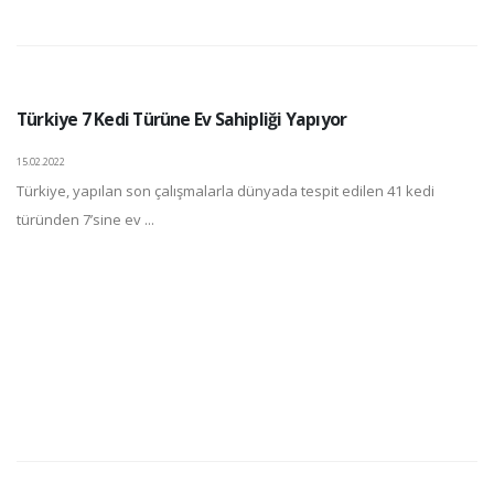
Türkiye 7 Kedi Türüne Ev Sahipliği Yapıyor
15.02.2022
Türkiye, yapılan son çalışmalarla dünyada tespit edilen 41 kedi
türünden 7’sine ev ...