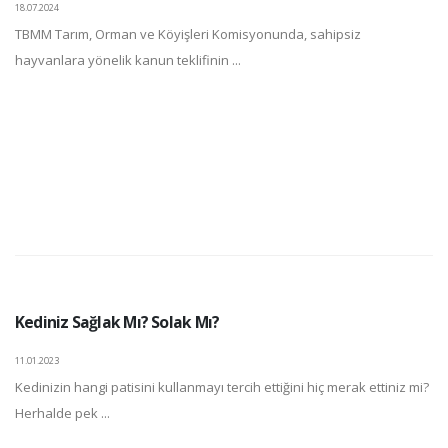
18.07.2024
TBMM Tarım, Orman ve Köyişleri Komisyonunda, sahipsiz
hayvanlara yönelik kanun teklifinin ...
Kediniz Sağlak Mı? Solak Mı?
11.01.2023
Kedinizin hangi patisini kullanmayı tercih ettiğini hiç merak ettiniz mi?
Herhalde pek ...