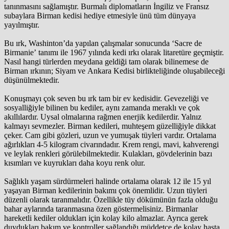
tanınmasını sağlamıştır. Burmalı diplomatların İngiliz ve Fransız
subaylara Birman kedisi hediye etmesiyle ünü tüm dünyaya
yayılmıştır.
Bu ırk, Washinton’da yapılan çalışmalar sonucunda ‘Sacre de
Birmanie’ tanımı ile 1967 yılında kedi ırkı olarak litaretüre geçmiştir.
Nasıl hangi türlerden meydana geldiği tam olarak bilinemese de
Birman ırkının; Siyam ve Ankara Kedisi birlikteliğinde oluşabileceği
düşünülmektedir.
Konuşmayı çok seven bu ırk tam bir ev kedisidir. Gevezeliği ve
sosyalliğiyle bilinen bu kediler, aynı zamanda meraklı ve çok
akıllılardır. Uysal olmalarına rağmen enerjik kedilerdir. Yalnız
kalmayı sevmezler. Birman kedileri, muhteşem güzelliğiyle dikkat
çeker. Cam gibi gözleri, uzun ve yumuşak tüyleri vardır. Ortalama
ağırlıkları 4-5 kilogram civarındadır. Krem rengi, mavi, kahverengi
ve leylak renkleri görülebilmektedir. Kulakları, gövdelerinin bazı
kısımları ve kuyrukları daha koyu renk olur.
Sağlıklı yaşam sürdürmeleri halinde ortalama olarak 12 ile 15 yıl
yaşayan Birman kedilerinin bakımı çok önemlidir. Uzun tüyleri
düzenli olarak taranmalıdır. Özellikle tüy dökümünün fazla olduğu
bahar aylarında taranmasına özen göstermelisiniz. Birmanlar
hareketli kediler oldukları için kolay kilo almazlar. Ayrıca gerek
duydukları bakım ve kontroller sağlandığı müddetçe de kolay hasta