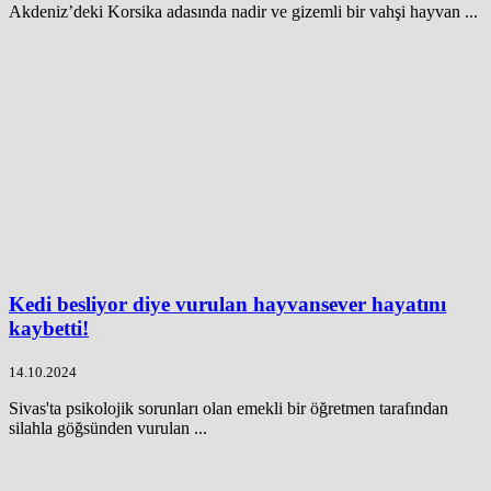
Akdeniz’deki Korsika adasında nadir ve gizemli bir vahşi hayvan ...
Kedi besliyor diye vurulan hayvansever hayatını
kaybetti!
14.10.2024
Sivas'ta psikolojik sorunları olan emekli bir öğretmen tarafından
silahla göğsünden vurulan ...