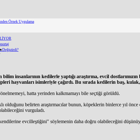
erinden Örnek Uygulama
ELİYOR
portaj
r
 Değiştirdi?
ilim insanlarının kedilerle yaptığı araştırma, evcil dostlarımızın 
leri hayvanları isimleriyle çağırdı. Bu sırada kedilerin baş, kulak
 yönelmemeyi, hatta yerinden kalkmamayı bile seçtiği görüldü.
lı olduğunu belirten araştırmacılar bunun, köpeklerin binlerce yıl önce e
labileceğini vurguladı.
 kendilerine evcilleştiğini" söylemenin daha doğru olabileceğini düşünüy