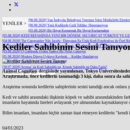
[06.08.2026] Van İpekyolu Belediyesi Veteriner İşleri Müdürlüğü Ekipl
YENİLER >
[06.08.2026] Yaşlı Kedilerde Gizli Tehlike: Hipertansiyon
[05.08.2026] Bir Hayat Kurtarmak Bir Hayat Kurtarmaktır
[05.08.2026] KEDİ REFAHINDA YENİ BİR DÖNEM: SECURECAT TÜRKİYE’YE G
[04.08.2026] The Catographer Nils Jacobi : Dünyanın En Ünlü Kedi Fotoğrafçısı ile Özel Rö
Kediler Sahibinin Sesini Tanıyo
[03.08.2026] Kedilerde Kronik Böbrek Hastalığında Yeni Dönem: IRIS 2026 Gerçekten Neyi
[03.08.2026] O Gittiğinde Evden Sadece Bir Nefes Gitmiyor
[01.08.2026] Modern Dünya Uykuyu Kaybetti… Kediler Hatırlatıyor
[31.07.2026] Biz Bin Yıl Önce de Kediciydik
[30.07.2026] Avrupa’ da Kedi Sahipliği mi, Köpek Sahipliği mi Daha Fazla?
Animal Cognition dergisinde yayımlanan, Tokyo Üniversitesinden b
Araştırmada, önce kedilerin tanımadığı 3 kişi, daha sonra da sahip
Araştırma sonunda kedilerin sahiplerinin sesini tanıdığı ancak onlara
Kedi ve sahibi arasındaki ilişkinin köpek ve sahibi arasındakinden fark
insanların hayatında fareleri avlayarak yer almasından kaynaklanıyor o
Bilim insanları, insanlara hiçbir zaman itaat etmeyen kedilerin "kendi
04/01/2023