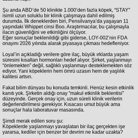
Şu anda ABD’de 50 klinikte 1.000’den fazla köpek, “STAY”
isimli uzun soluklu bir klinik çalışmaya dahil edilmiş
durumda. İlk deneklerden biri, Pensilvanya’da yaşayan 11
yaşındaki Whippet cinsi Boo. Araştırmacılar, bu çalışmayla
ilacın güvenliğini ve etkinliğini ölçüyor.
Eğer sonuçlar beklenildiği gibi giderse, LOY-002’nin FDA
onayını 2026 yılında alarak piyasaya çıkması hedefleniyor.
Loyal’in açıkladığı verilere göre ilaç, büyük ırklarda yaşam
süresini kısaltan hormonları hedef alıyor. Şirket, yaşlanmayı
“önlemekten” değil, sağlıklı yaşlanmayı desteklemekten söz
ediyor. Yani köpeklerin hem ömrü uzasın hem de yaşlılık
kalitesi artsın.
Fakat bilim dünyası bu konuda temkinli. Henüz kesin etkinlik
kanıtı yok. Şirketin aldığı onay “makul etkinlik beklentisi”
düzeyinde. Gerçek onay için, uzun süreli klinik verilerin
değerlendirilmesi gerekiyor. Kısacası umut büyük ama
sonuçlar hala laboratuvar masasında.
Şimdi merak edilen soru şu:
Köpeklerde yaşlanmayı yavaşlatan bir ilaç gerçekten işe
yararsa, kediler için benzer bir devrim ne kadar uzakta?