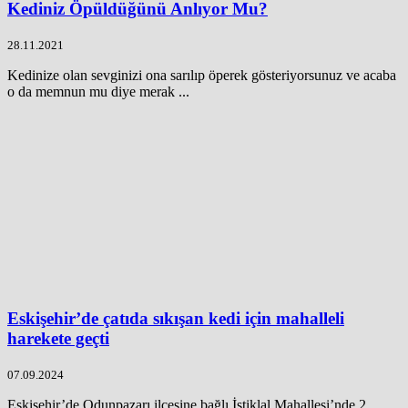
Kediniz Öpüldüğünü Anlıyor Mu?
28.11.2021
Kedinize olan sevginizi ona sarılıp öperek gösteriyorsunuz ve acaba
o da memnun mu diye merak ...
Eskişehir’de çatıda sıkışan kedi için mahalleli
harekete geçti
07.09.2024
Eskişehir’de Odunpazarı ilçesine bağlı İstiklal Mahallesi’nde 2