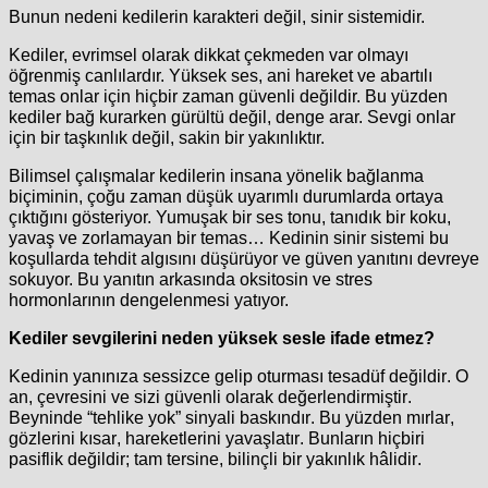
Bunun nedeni kedilerin karakteri değil, sinir sistemidir.
Kediler, evrimsel olarak dikkat çekmeden var olmayı
öğrenmiş canlılardır. Yüksek ses, ani hareket ve abartılı
temas onlar için hiçbir zaman güvenli değildir. Bu yüzden
kediler bağ kurarken gürültü değil, denge arar. Sevgi onlar
için bir taşkınlık değil, sakin bir yakınlıktır.
Bilimsel çalışmalar kedilerin insana yönelik bağlanma
biçiminin, çoğu zaman düşük uyarımlı durumlarda ortaya
çıktığını gösteriyor. Yumuşak bir ses tonu, tanıdık bir koku,
yavaş ve zorlamayan bir temas… Kedinin sinir sistemi bu
koşullarda tehdit algısını düşürüyor ve güven yanıtını devreye
sokuyor. Bu yanıtın arkasında oksitosin ve stres
hormonlarının dengelenmesi yatıyor.
Kediler sevgilerini neden yüksek sesle ifade etmez?
Kedinin yanınıza sessizce gelip oturması tesadüf değildir. O
an, çevresini ve sizi güvenli olarak değerlendirmiştir.
Beyninde “tehlike yok” sinyali baskındır. Bu yüzden mırlar,
gözlerini kısar, hareketlerini yavaşlatır. Bunların hiçbiri
pasiflik değildir; tam tersine, bilinçli bir yakınlık hâlidir.