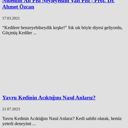
Nidelüm Âh Pisi Neyleyelüm Vah Pisi - Prof. Dr.
Ahmet Özcan
17.03.2021
“Kedilere benzeyebilseydik keşke!” Sık sık böyle diyesi geliyordu,
Göçmüş Kediler ...
Yavru Kedinin Acıktığını Nasıl Anlarız?
21.07.2023
Yavru Kedinin Acıktığını Nasıl Anlarız? Kedi sahibi olarak, henüz
yeterli deneyimi ...