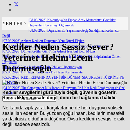
[08.08.2026] Kolombiya’da Empati Artık Müfredatta: Çocuklar
YENİLER >
Hayvanları Korumayı Öğrenecek
[08.08.2026] Dışarıdan Ev Yaşamına Geçiş Sandığımız Kadar Zor
Değil
[07.08.2026] Ankara Kedileri Dünyanın Yeni Dijital Elçileri
Kediler Neden Sessiz Sever?
[07.08.2026] CIA’in Casus Kedileri ve Gizli Projelerin Paranoyak Altın Çağı
[07.08.2026] Dünya Kediler Günü'nün Adresi İstanbul Kedi Müzesi
Veteriner Hekim Ecem
[06.08.2026] Van İpekyolu Belediyesi Veteriner İşleri Müdürlüğü Ekiplerinden Örnek
Uygulama
Durmuşoğlu
[06.08.2026] Yaşlı Kedilerde Gizli Tehlike: Hipertansiyon
[05.08.2026] Bir Hayat Kurtarmak Bir Hayat Kurtarmaktır
[05.08.2026] KEDİ REFAHINDA YENİ BİR DÖNEM: SECURECAT TÜRKİYE’YE
GELİYOR
[04.08.2026] The Catographer Nils Jacobi : Dünyanın En Ünlü Kedi Fotoğrafçısı ile Özel
Kediler sevgilerini gürültüyle değil, güvenle gösterir.
Röportaj
Sessizlikleri mesafe değil, derin bir bağlanma hâlidir.
Ne kapıda zıplayarak karşılarlar ne de her duyguyu yüksek
sesle ilan ederler. Bu yüzden çoğu insan, kedilerin mesafeli
ya da ilgisiz olduğunu düşünür. Oysa kedilerin sevgisi eksik
değil, sadece sessizdir.