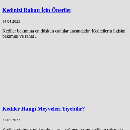
Kedinizi Rahatı İçin Öneriler
14.04.2023
Kediler bakımına en düşkün canlılar arasındadır. Kedicilerin ilgisini,
bakımını ve rahat ...
Kediler Hangi Meyveleri Yiyebilir?
27.05.2023
Kediler etobur canlılar olmalarına rağmen bazen kedilere sebze de