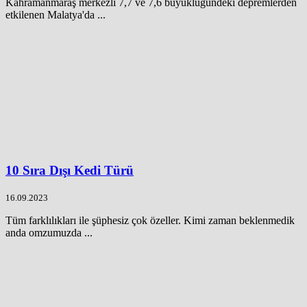
Kahramanmaraş merkezli 7,7 ve 7,6 büyüklüğündeki depremlerden
etkilenen Malatya'da ...
10 Sıra Dışı Kedi Türü
16.09.2023
Tüm farklılıkları ile şüphesiz çok özeller. Kimi zaman beklenmedik
anda omzumuzda ...