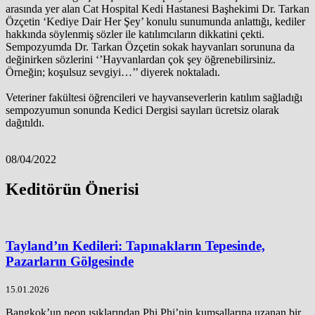
arasında yer alan Cat Hospital Kedi Hastanesi Başhekimi Dr. Tarkan
Özçetin ‘Kediye Dair Her Şey’ konulu sunumunda anlattığı, kediler
hakkında söylenmiş sözler ile katılımcıların dikkatini çekti.
Sempozyumda Dr. Tarkan Özçetin sokak hayvanları sorununa da
değinirken sözlerini ‘’Hayvanlardan çok şey öğrenebilirsiniz.
Örneğin; koşulsuz sevgiyi…’’ diyerek noktaladı.
Veteriner fakültesi öğrencileri ve hayvanseverlerin katılım sağladığı
sempozyumun sonunda Kedici Dergisi sayıları ücretsiz olarak
dağıtıldı.
08/04/2022
Keditörün Önerisi
Tayland’ın Kedileri: Tapınakların Tepesinde,
Pazarların Gölgesinde
15.01.2026
Bangkok’un neon ışıklarından Phi Phi’nin kumsallarına uzanan bir