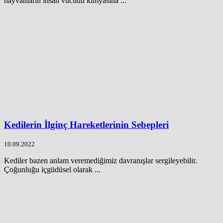
hayvanların insan vücudu kimyasına ...
Kedilerin İlginç Hareketlerinin Sebepleri
10.09.2022
Kediler bazen anlam veremediğimiz davranışlar sergileyebilir.
Çoğunluğu içgüdüsel olarak ...