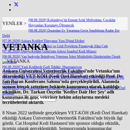
[08.08.2026] Kolombiya’da Empati Artık Müfredatta: Çocuklar
YENİLER >
Hayvanları Korumayı Öğrenecek
[08.08.2026] Dışarıdan Ev Yaşamına Geçiş Sandığımız Kadar Zor
Değil
[07.08.2026] Ankara Kedileri Dünyanın Yeni Dijital Elçileri
VETANKA
[07.08.2026] CIA’in Casus Kedileri ve Gizli Projelerin Paranoyak Altın Çağı
[07.08.2026] Dünya Kediler Günü'nün Adresi İstanbul Kedi Müzesi
[06.08.2026] Van İpekyolu Belediyesi Veteriner İşleri Müdürlüğü Ekiplerinden Örnek
Uygulama
[06.08.2026] Yaşlı Kedilerde Gizli Tehlike: Hipertansiyon
Ankara Üniversitesi Veterinerlik Fakültesi’nde Vetanka’nın
[05.08.2026] Bir Hayat Kurtarmak Bir Hayat Kurtarmaktır
düzenlediği VET-KÖH (Kedi Özel Harekat) etkinliği Prof. Dr.
[05.08.2026] KEDİ REFAHINDA YENİ BİR DÖNEM: SECURECAT TÜRKİYE’YE
Satı Baran Konferans Salonu’nda gerçekleştirildi. Alanında
GELİYOR
uzman birçok veteriner hekimin konuşmacı olarak katıldığı
[04.08.2026] The Catographer Nils Jacobi : Dünyanın En Ünlü Kedi Fotoğrafçısı ile Özel
etkinlikte, Dr. Tarkan Özçetin ’Kediye Dair Her Şey’ adlı
Röportaj
konuşması ile genç veteriner hekim adaylarına mesleki
tecrübelerini aktardı.
8 Nisan 2022 tarihinde gerçekleşen VET-KÖH (Kedi Özel Harekat)
etkinliği Ankara Üniversitesi Veterinerlik Fakültesi’nde büyük ilgi
gördü. Cat Hospital Kedi Hastanesi’nin sponsor olduğu etkinlik,
ücretsiz olarak gerçekleştirildi. Sempozyumda konuşmacılar