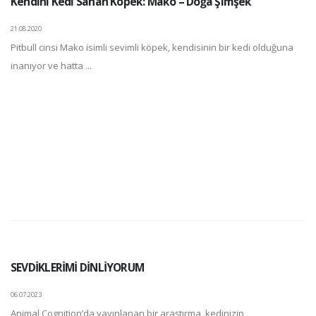
Kendini Kedi Sanan Köpek: Mako – Doğa Şimşek
21.08.2020
Pitbull cinsi Mako isimli sevimli köpek, kendisinin bir kedi olduğuna
inanıyor ve hatta ...
SEVDİKLERİMİ DİNLİYORUM
06.07.2023
Animal Cognition’da yayınlanan bir araştırma, kedinizin