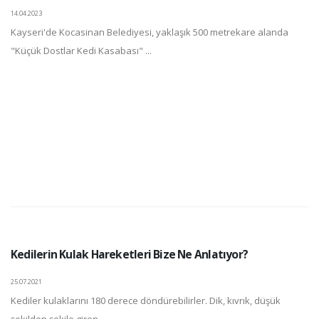
14.04.2023
Kayseri'de Kocasinan Belediyesi, yaklaşık 500 metrekare alanda
"Küçük Dostlar Kedi Kasabası" ...
Kedilerin Kulak Hareketleri Bize Ne Anlatıyor?
25.07.2021
Kediler kulaklarını 180 derece döndürebilirler. Dik, kıvrık, düşük
şekilden şekile giren ...