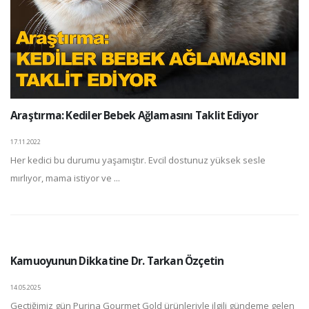
Araştırma: Kediler Bebek Ağlamasını Taklit Ediyor
17.11.2022
Her kedici bu durumu yaşamıştır. Evcil dostunuz yüksek sesle
mırlıyor, mama istiyor ve ...
Kamuoyunun Dikkatine Dr. Tarkan Özçetin
14.05.2025
Geçtiğimiz gün Purina Gourmet Gold ürünleriyle ilgili gündeme gelen