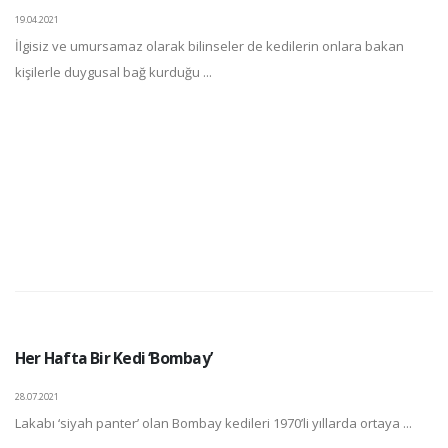
19.04.2021
İlgisiz ve umursamaz olarak bilinseler de kedilerin onlara bakan
kişilerle duygusal bağ kurduğu ...
Her Hafta Bir Kedi ‘Bombay’
28.07.2021
Lakabı ‘siyah panter’ olan Bombay kedileri 1970’li yıllarda ortaya ...