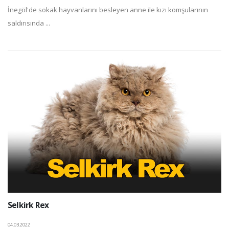
İnegöl'de sokak hayvanlarını besleyen anne ile kızı komşularının
saldırısında ...
Selkirk Rex
04.03.2022