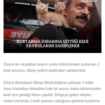
Düzce'de sıkıştıkları aracın motor bölümünden kurtarılan 2
kedi yavrusu, itfaiye şoförü tarafından sahiplenildi.
Düzce Belediyesi İtfaiye Müdürlüğüne yaklaşık 1 hafta
önce Hamidiye Mahallesi'nde bir aracın motor bölümünden
kedi sesi geldiği ihbarı yapıldı. Bölgeye giden ekipler,
motor kısmında 2 kedi yavrusu olduğunu görerek kurtarma