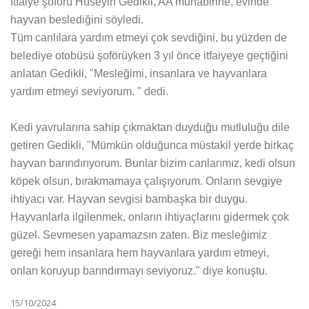
İtfaiye şoförü Hüseyin Gedikli, AA muhabirine, evinde
hayvan beslediğini söyledi.
Tüm canlılara yardım etmeyi çok sevdiğini, bu yüzden de
belediye otobüsü şoförüyken 3 yıl önce itfaiyeye geçtiğini
anlatan Gedikli, "Mesleğimi, insanlara ve hayvanlara
yardım etmeyi seviyorum. " dedi.
Kedi yavrularına sahip çıkmaktan duyduğu mutluluğu dile
getiren Gedikli, "Mümkün olduğunca müstakil yerde birkaç
hayvan barındırıyorum. Bunlar bizim canlarımız, kedi olsun
köpek olsun, bırakmamaya çalışıyorum. Onların sevgiye
ihtiyacı var. Hayvan sevgisi bambaşka bir duygu.
Hayvanlarla ilgilenmek, onların ihtiyaçlarını gidermek çok
güzel. Sevmesen yapamazsın zaten. Biz mesleğimiz
gereği hem insanlara hem hayvanlara yardım etmeyi,
onları koruyup barındırmayı seviyoruz." diye konuştu.
15/10/2024