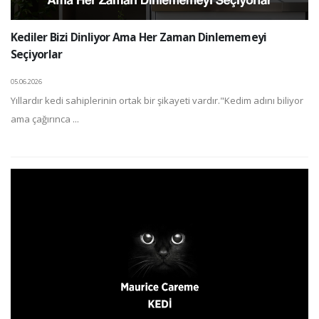
Kediler Bizi Dinliyor Ama Her Zaman Dinlememeyi
Seçiyorlar
05.06.2026
Yıllardır kedi sahiplerinin ortak bir şikayeti vardır."Kedim adını biliyor
ama çağırınca ...