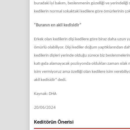
buradaki iyi bakım, beslenmenin güzelliği ve yerindeliğ
kedilerin normal sokaktaki kedilere göre ömürlerinin ço
“Buranın en akil kedisidir”
Erkek olan kedilerin dişi kedilere göre biraz daha uzun y
ömürlü olabiliyor. Dişi kediler doğum yaptıklarından daha
kedilerin dişleri yerinde olduğu sürece biz beslenmeler
katı gıda alamayacak pozisyonda oldukları zaman ıslak 
isim vermiyoruz ama özelliği olan kedilere isim verebili
akil kedisidir" dedi.
Kaynak: DHA
20/06/2024
Keditörün Önerisi