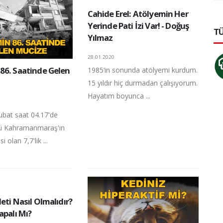
Cahide Erel: Atölyemin Her
Yerinde Pati İzi Var! - Doğuş
TÜ
Yılmaz
28.01.2020
86. Saatinde Gelen
1985’in sonunda atölyemi kurdum.
15 yıldır hiç durmadan çalışıyorum.
Hayatım boyunca ...
ubat saat 04.17'de
ü Kahramanmaraş'ın
i olan 7,7'lik ...
eti Nasıl Olmalıdır?
apalı Mı?