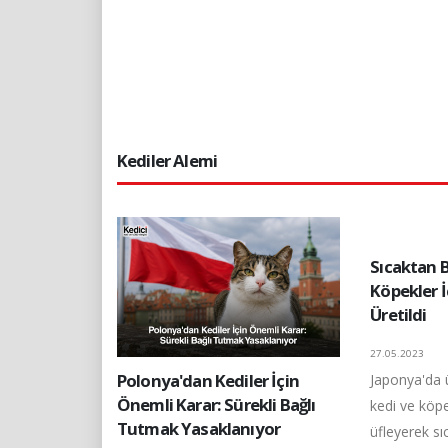
Kediler Alemi
Sıcaktan 
Köpekler İç
Üretildi
27.05.2023
Polonya'dan Kediler İçin
Japonya'da ür
Önemli Karar: Sürekli Bağlı
kedi ve köpe
Tutmak Yasaklanıyor
üfleyerek sıc