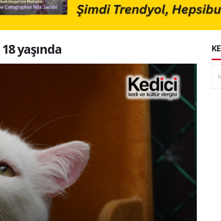
ı 18 yaşında
KE