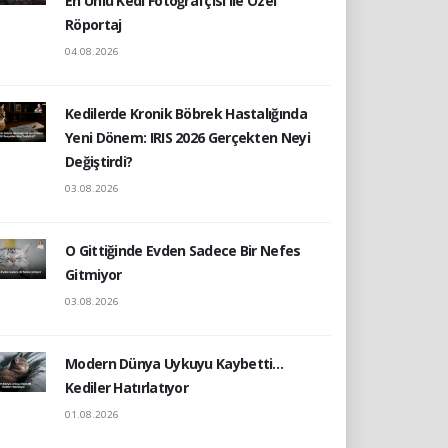
En Ünlü Kedi Fotoğrafçısı ile Özel
Röportaj
04.08.2026
Kedilerde Kronik Böbrek Hastalığında
Yeni Dönem: IRIS 2026 Gerçekten Neyi
Değiştirdi?
03.08.2026
O Gittiğinde Evden Sadece Bir Nefes
Gitmiyor
03.08.2026
Modern Dünya Uykuyu Kaybetti…
Kediler Hatırlatıyor
01.08.2026