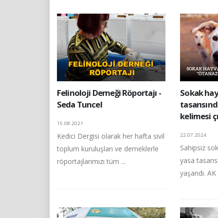
Felinoloji Derneği Röportajı -
Sokak hay
Seda Tuncel
tasarısın
kelimesi çı
15.08.2021
Kedici Dergisi olarak her hafta sivil
22.07.2024
Sahipsiz sok
toplum kuruluşları ve derneklerle
yasa tasarıs
röportajlarımızı tüm ...
yaşandı. AK P