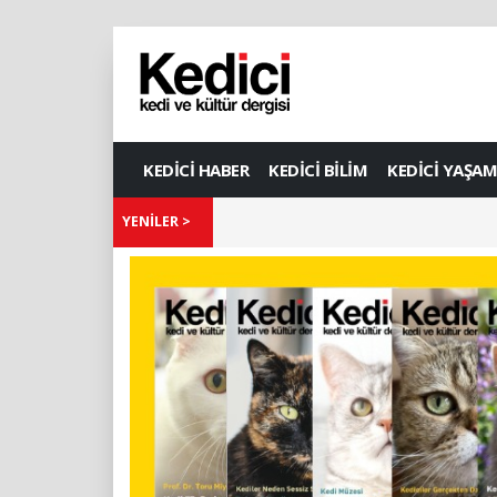
KEDİCİ HABER
KEDİCİ BİLİM
KEDİCİ YAŞAM
YENİLER >