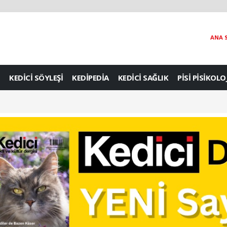
ANA 
KEDİCİ SÖYLEŞİ
KEDİPEDİA
KEDİCİ SAĞLIK
PİSİ PİSİKOLO