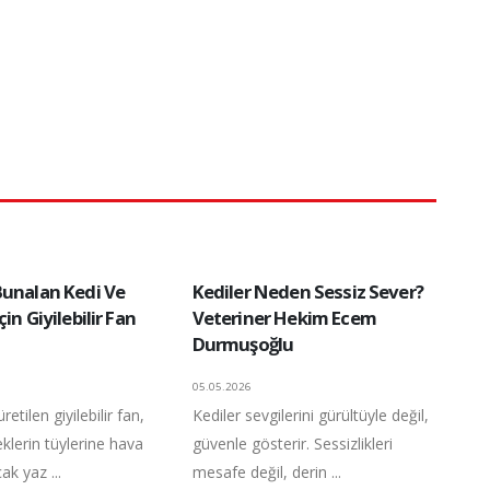
Bunalan Kedi Ve
Kediler Neden Sessiz Sever?
in Giyilebilir Fan
Veteriner Hekim Ecem
Durmuşoğlu
05.05.2026
etilen giyilebilir fan,
Kediler sevgilerini gürültüyle değil,
klerin tüylerine hava
güvenle gösterir. Sessizlikleri
ak yaz ...
mesafe değil, derin ...