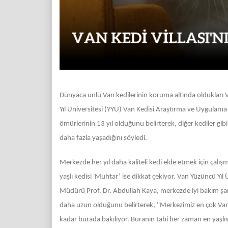
Dünyaca ünlü Van kedilerinin koruma altında oldukları Va
Yıl Üniversitesi (YYÜ) Van Kedisi Araştırma ve Uygulam
ömürlerinin 13 yıl olduğunu belirterek, diğer kediler gib
daha fazla yaşadığını söyledi.
Merkezde her yıl daha kaliteli kedi elde etmek için çalı
yaşlı kedisi 'Muhtar’ ise dikkat çekiyor. Van Yüzüncü Yı
Müdürü Prof. Dr. Abdullah Kaya, merkezde iyi bakım şart
daha uzun olduğunu belirterek, "Merkezimiz en çok Va
kadar burada bakılıyor. Buranın tabi her zaman en yaşlıs