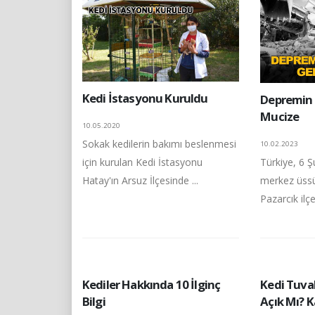
Kedi İstasyonu Kuruldu
Depremin 
Mucize
10.05.2020
Sokak kedilerin bakımı beslenmesi
10.02.2023
Türkiye, 6 Ş
için kurulan Kedi İstasyonu
merkez üss
Hatay'ın Arsuz İlçesinde ...
Pazarcık ilçes
Kediler Hakkında 10 İlginç
Kedi Tuval
Bilgi
Açık Mı? K