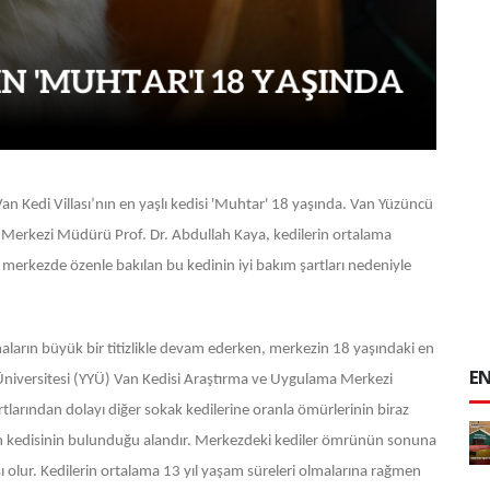
n Kedi Villası’nın en yaşlı kedisi 'Muhtar' 18 yaşında. Van Yüzüncü
a Merkezi Müdürü Prof. Dr. Abdullah Kaya, kedilerin ortalama
i merkezde özenle bakılan bu kedinin iyi bakım şartları nedeniyle
şmaların büyük bir titizlikle devam ederken, merkezin 18 yaşındaki en
EN
l Üniversitesi (YYÜ) Van Kedisi Araştırma ve Uygulama Merkezi
larından dolayı diğer sokak kedilerine oranla ömürlerinin biraz
n kedisinin bulunduğu alandır. Merkezdeki kediler ömrünün sonuna
ı olur. Kedilerin ortalama 13 yıl yaşam süreleri olmalarına rağmen