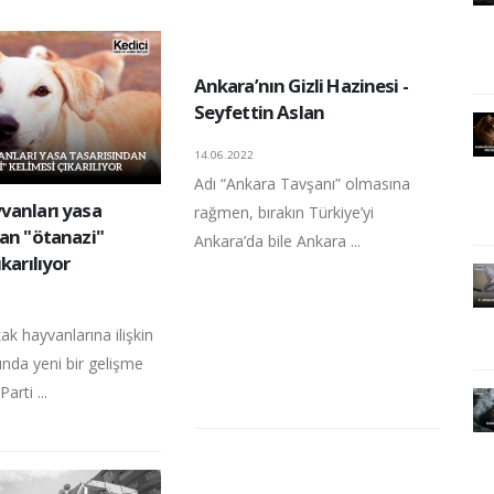
Ankara’nın Gizli Hazinesi -
Seyfettin Aslan
14.06.2022
Adı “Ankara Tavşanı” olmasına
vanları yasa
rağmen, bırakın Türkiye’yi
dan "ötanazi"
Ankara’da bile Ankara ...
karılıyor
ak hayvanlarına ilişkin
ında yeni bir gelişme
arti ...