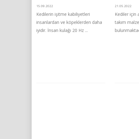
15.09.2022
21.05.2022
Kedilerin işitme kabiliyetleri
Kediler için
insanlardan ve köpeklerden daha
takım malze
iyidir. İnsan kulağı 20 Hz ...
bulunmaktadı