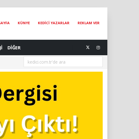
SAYFA
KÜNYE
KEDİCİ YAZARLAR
REKLAM VER
Jİ
DİĞER