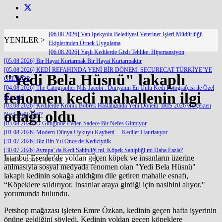
[06.08.2026] Van İpekyolu Belediyesi Veteriner İşleri Müdürlüğü
YENİLER >
Ekiplerinden Örnek Uygulama
[06.08.2026] Yaşlı Kedilerde Gizli Tehlike: Hipertansiyon
[05.08.2026] Bir Hayat Kurtarmak Bir Hayat Kurtarmaktır
[05.08.2026] KEDİ REFAHINDA YENİ BİR DÖNEM: SECURECAT TÜRKİYE’YE
"Yedi Bela Hüsnü" lakaplı
GELİYOR
[04.08.2026] The Catographer Nils Jacobi : Dünyanın En Ünlü Kedi Fotoğrafçısı ile Özel
fenomen kedi mahallenin ilgi
Röportaj
[03.08.2026] Kedilerde Kronik Böbrek Hastalığında Yeni Dönem: IRIS 2026 Gerçekten
odağı oldu
Neyi Değiştirdi?
[03.08.2026] O Gittiğinde Evden Sadece Bir Nefes Gitmiyor
[01.08.2026] Modern Dünya Uykuyu Kaybetti… Kediler Hatırlatıyor
[31.07.2026] Biz Bin Yıl Önce de Kediciydik
[30.07.2026] Avrupa’ da Kedi Sahipliği mi, Köpek Sahipliği mi Daha Fazla?
İstanbul Esenler'de yoldan geçen köpek ve insanların üzerine
atılmasıyla sosyal medyada fenomen olan "Yedi Bela Hüsnü"
lakaplı kedinin sokağa atıldığını dile getiren mahalle esnafı,
“Köpeklere saldırıyor. İnsanlar araya girdiği için nasibini alıyor."
yorumunda bulundu.
Petshop mağazası işleten Emre Özkan, kedinin geçen hafta işyerinin
önüne geldiğini söyledi. Kedinin yoldan geçen köpeklere