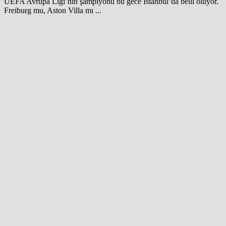
UEFA Avrupa Ligi’nin şampiyonu bu gece İstanbul’da belli oluyor.
Freiburg mu, Aston Villa mı ...