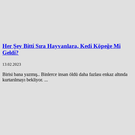
Her Şey Bitti Sıra Hayvanlara, Kedi Köpeğe Mi
Geldi?
13.02.2023
Birisi bana yazmış.. Binlerce insan öldü daha fazlası enkaz altında
kurtarılmayı bekliyor. ...