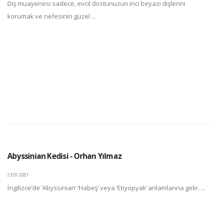
Diş muayenesi sadece, evcil dostunuzun inci beyazı dişlerini
korumak ve nefesinin güzel ...
Abyssinian Kedisi - Orhan Yılmaz
23.01.2021
İngilizce’de ‘Abyssinian’ ‘Habeş’ veya ‘Etiyopyalı’ anlamlarına gelir. ...