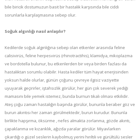
bile biricik dostumuzun basit bir hastalık karşısında bile ciddi
sorunlarla karşılaşmasına sebep olur.
Soğuk algınlığı nasıl anlaşılır?
Kedilerde soğuk algınlığına sebep olan etkenler arasında feline
calisivirüs, feline herpesvirüs (rhinotractihis), klamidya, mikoplazma
ve bordotella bulunur, bu etkenlerden bir veya birden fazlası da
hastalıktan sorumlu olabilir. Hasta kediler tüm hayat enerjisinden
yoksun halde olurlar, günün çoğunu çevreye ilgisiz vaziyette
uyuyarak geçirirler, iştahsızlık görülür, her gün çok severek yediği
mamasını bile yemek istemez, bunda burnun tıkalı olması etkilidir.
Ateş çoğu zaman hastalığın başında görülür, bununla beraber göz ve
burun akıntısı her zaman görülmektedir, burun kurudur. Bununla
birlikte hapşırma, öksürme , nefes almakta zorlanma, gözde akıntı,
çapaklanma ve kızarıklık, ağızda yaralar görülür. Miyavlarken
çıkardığı o güzel seslerin kaybolmuş yerini hırıltılı ve gürültülü sesler