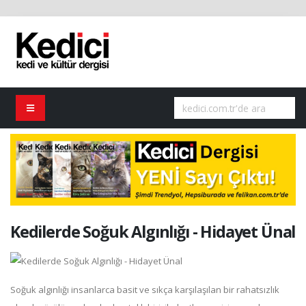
Kedilerde Soğuk Algınlığı - Hidayet Ünal
Soğuk algınlığı insanlarca basit ve sıkça karşılaşılan bir rahatsızlık