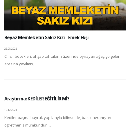
Beyaz Memleketin Sakız Kızı - Emek Ekşi
22.08.2022
Cır cır böcekleri, ahşap tahtaların üzerinde oynayan ağaç gölgeleri
arasına yayılmış, ...
Araştırma: KEDİLER EĞİTİLİR Mİ?
10.12.2021
Kediler başına buyruk yapılarıyla bilinse de, bazı davranışları
öğretmeniz mümkündür. ...