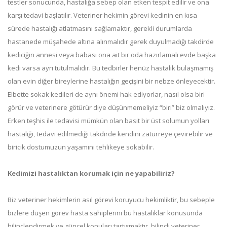
testler sonucunda, hastalığa sebep olan etken tespit edilir ve ona
karşı tedavi başlatılır. Veteriner hekimin görevi kedinin en kısa
sürede hastalığı atlatmasını sağlamaktır, gerekli durumlarda
hastanede müşahede altına alınmalıdır gerek duyulmadığı takdirde
kediciğin annesi veya babası ona ait bir oda hazırlamalı evde başka
kedi varsa ayrı tutulmalıdır. Bu tedbirler henüz hastalık bulaşmamış
olan evin diğer bireylerine hastalığın geçişini bir nebze önleyecektir.
Elbette sokak kedileri de aynı önemi hak ediyorlar, nasıl olsa biri
görür ve veterinere götürür diye düşünmemeliyiz “biri” biz olmalıyız.
Erken teşhis ile tedavisi mümkün olan basit bir üst solumun yolları
hastalığı, tedavi edilmediği takdirde kendini zatürreye çevirebilir ve
biricik dostumuzun yaşamını tehlikeye sokabilir.
Kedimizi hastalıktan korumak için ne yapabiliriz?
Biz veteriner hekimlerin asıl görevi koruyucu hekimliktir, bu sebeple
bizlere düşen görev hasta sahiplerini bu hastalıklar konusunda
bilinçlendirmek ve güncel konuları tartışmaktır, bilinçli veteriner