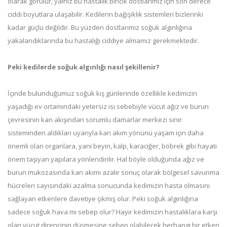
olarak görülür, yalnız bu hastalık biricik dostlarımız için son derece
ciddi boyutlara ulaşabilir. Kedilerin bağışıklık sistemleri bizlerinki
kadar güçlü değildir. Bu yüzden dostlarımız soğuk algınlığına
yakalandıklarında bu hastalığı ciddiye almamız gerekmektedir.
Peki kedilerde soğuk algınlığı nasıl şekillenir?
İçinde bulunduğumuz soğuk kış günlerinde özellikle kedimizin
yaşadığı ev ortamındaki yetersiz ısı sebebiyle vücut ağız ve burun
çevresinin kan akışından sorumlu damarlar merkezi sinir
sisteminden aldıkları uyarıyla kan akım yönünü yaşam için daha
önemli olan organlara, yani beyin, kalp, karaciğer, böbrek gibi hayati
önem taşıyan yapılara yönlendirilir. Hal böyle olduğunda ağız ve
burun mukozasında kan akımı azalır sonuç olarak bölgesel savunma
hücreleri sayısındaki azalma sonucunda kedimizin hasta olmasını
sağlayan etkenlere davetiye çıkmış olur. Peki soğuk algınlığına
sadece soğuk hava mı sebep olur? Hayır kedimizin hastalıklara karşı
olan vücut direncinin düşmesine sebep olabilecek herhangi bir etken