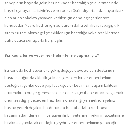
sebeplerin başında gelir, her ne kadar hastalığın şekillenmesinde
başrol oynayan calisivirüs ve herpesvirüsün dış ortamda dayanıksız
olsalar da sokakta yaşayan kediler için daha ağır şartlar söz
konusudur. Yavru kediler için bu durum daha tehlikelidir, bağışıklık
sitemleri tam olarak gelişmedikleri için hastalığa yakalandıklarında
daha üzücü sonuçlarla karşılaşılır.
Biz kediciler ve veteriner hekimler ne yapmalıyız?
Bu konuda kedi severlere çok iş düşüyor, evdeki can dostumuz
hasta olduğunda akla ilk gelmesi gereken bir veteriner hekim
desteğidir, çünkü evde yapılacak şeyler kedimizin yaşam kalitesini
arttırmaktan öteye gitmeyecektir. Kedimiz için ılık bir ortam sağlamak
onun sevdiği yiyecekleri hazırlamak hastalığı yenmek için yalnız
başına yeterli değildir, bu durumda hastalık daha ciddi boyut
kazanmadan deneyimli ve güvenilir bir veteriner hekimin gözetimine
bırakmak yapılacak en doğru şeydir. Veteriner hekimin yapacağı