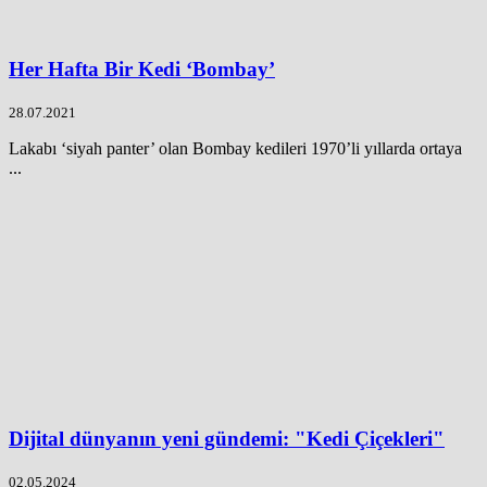
Her Hafta Bir Kedi ‘Bombay’
28.07.2021
Lakabı ‘siyah panter’ olan Bombay kedileri 1970’li yıllarda ortaya
...
Dijital dünyanın yeni gündemi: "Kedi Çiçekleri"
02.05.2024