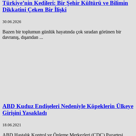
Türkiye’nin Kedileri: Bir Şehir Kültürü ve Bilimin
Dikkatini Çeken Bir İlişki
30.06.2026
Bazen bir toplumun günlük hayatında çok sıradan görünen bir
davranış, dışarıdan ...
ABD Kuduz Endişeleri Nedeniyle Köpeklerin Ülkeye
Girişini Yasakladı
18.06.2021
ABD Hastalık Kontrol ve Önleme Merkezleri (CDC) Pazartesi