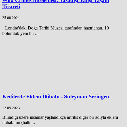
Wild Crimes İncelemesi: Yasadışı Vahşi Yaşam
Ticareti
25.08.2021
Londra'daki Doğa Tarihi Müzesi tarafından hazırlanan, 10
bölümlük yeni bir ...
Kedilerde Eklem İltihabı - Süleyman Seringen
12.05.2023
Bilindiği üzere insanlar yaşlandıkça artritis diğer bir adıyla eklem
iltihabının (halk ...