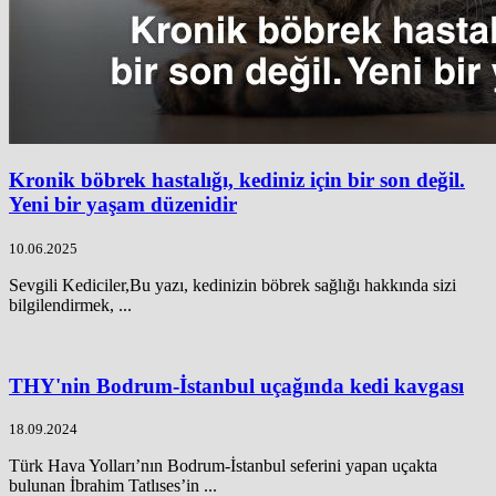
Kronik böbrek hastalığı, kediniz için bir son değil.
Yeni bir yaşam düzenidir
10.06.2025
Sevgili Kediciler,Bu yazı, kedinizin böbrek sağlığı hakkında sizi
bilgilendirmek, ...
THY'nin Bodrum-İstanbul uçağında kedi kavgası
18.09.2024
Türk Hava Yolları’nın Bodrum-İstanbul seferini yapan uçakta
bulunan İbrahim Tatlıses’in ...