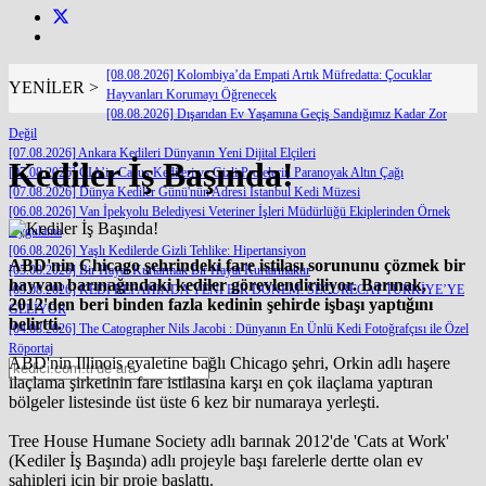
[08.08.2026] Kolombiya’da Empati Artık Müfredatta: Çocuklar
YENİLER >
Hayvanları Korumayı Öğrenecek
[08.08.2026] Dışarıdan Ev Yaşamına Geçiş Sandığımız Kadar Zor
Değil
[07.08.2026] Ankara Kedileri Dünyanın Yeni Dijital Elçileri
Kediler İş Başında!
[07.08.2026] CIA’in Casus Kedileri ve Gizli Projelerin Paranoyak Altın Çağı
[07.08.2026] Dünya Kediler Günü'nün Adresi İstanbul Kedi Müzesi
[06.08.2026] Van İpekyolu Belediyesi Veteriner İşleri Müdürlüğü Ekiplerinden Örnek
Uygulama
[06.08.2026] Yaşlı Kedilerde Gizli Tehlike: Hipertansiyon
ABD'nin Chicago şehrindeki fare istilası sorununu çözmek bir
[05.08.2026] Bir Hayat Kurtarmak Bir Hayat Kurtarmaktır
hayvan barınağındaki kediler görevlendiriliyor. Barınak,
[05.08.2026] KEDİ REFAHINDA YENİ BİR DÖNEM: SECURECAT TÜRKİYE’YE
2012'den beri binden fazla kedinin şehirde işbaşı yaptığını
GELİYOR
belirtti.
[04.08.2026] The Catographer Nils Jacobi : Dünyanın En Ünlü Kedi Fotoğrafçısı ile Özel
Röportaj
ABD'nin Illinois eyaletine bağlı Chicago şehri, Orkin adlı haşere
ilaçlama şirketinin fare istilasına karşı en çok ilaçlama yaptıran
bölgeler listesinde üst üste 6 kez bir numaraya yerleşti.
Tree House Humane Society adlı barınak 2012'de 'Cats at Work'
(Kediler İş Başında) adlı projeyle başı farelerle dertte olan ev
sahipleri için bir proje başlattı.