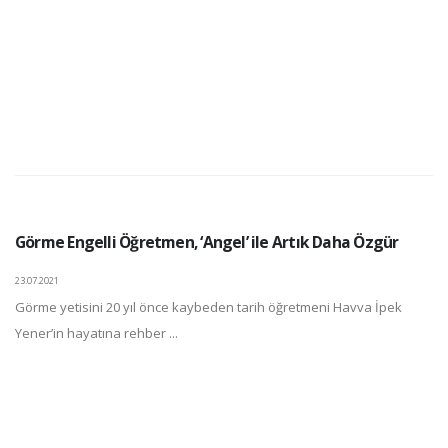
Görme Engelli Öğretmen, ‘Angel’ ile Artık Daha Özgür
23.07.2021
Görme yetisini 20 yıl önce kaybeden tarih öğretmeni Havva İpek
Yener’in hayatına rehber ...