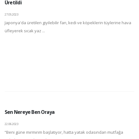
Üretildi
27.05.2023
Japonya'da üretilen giyilebilir fan, kedi ve köpeklerin tüylerine hava
üfleyerek sıcak yaz ...
Sen Nereye Ben Oraya
22.06.2023
“Beni güne mırmırım başlatıyor, hatta yatak odasından mutfağa