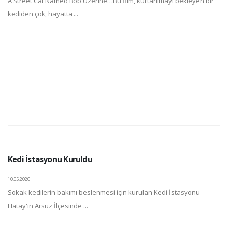
A Street Cat Named Bob Üzerine…Bu film, kurtarılmayı bekleyen bir
kediden çok, hayatta ...
Kedi İstasyonu Kuruldu
10.05.2020
Sokak kedilerin bakımı beslenmesi için kurulan Kedi İstasyonu
Hatay'ın Arsuz İlçesinde ...