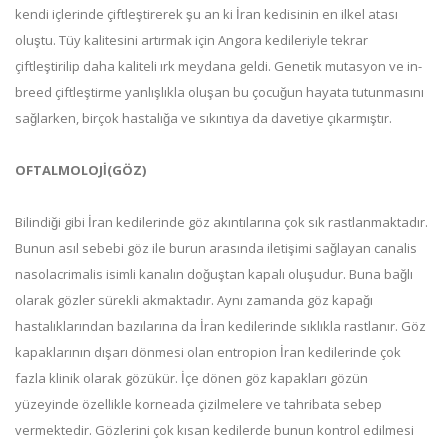
kendi içlerinde çiftleştirerek şu an ki İran kedisinin en ilkel atası
oluştu. Tüy kalitesini artırmak için Angora kedileriyle tekrar
çiftleştirilip daha kaliteli ırk meydana geldi. Genetik mutasyon ve in-
breed çiftleştirme yanlışlıkla oluşan bu çocuğun hayata tutunmasını
sağlarken, birçok hastalığa ve sıkıntıya da davetiye çıkarmıştır.
OFTALMOLOJİ(GÖZ)
Bilindiği gibi İran kedilerinde göz akıntılarına çok sık rastlanmaktadır.
Bunun asıl sebebi göz ile burun arasında iletişimi sağlayan canalis
nasolacrimalis isimli kanalın doğuştan kapalı oluşudur. Buna bağlı
olarak gözler sürekli akmaktadır. Aynı zamanda göz kapağı
hastalıklarından bazılarına da İran kedilerinde sıklıkla rastlanır. Göz
kapaklarının dışarı dönmesi olan entropion İran kedilerinde çok
fazla klinik olarak gözükür. İçe dönen göz kapakları gözün
yüzeyinde özellikle korneada çizilmelere ve tahribata sebep
vermektedir. Gözlerini çok kısan kedilerde bunun kontrol edilmesi