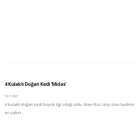
4 Kulaklı Doğan Kedi ‘Midas’
15.11.2021
4 kulaklı doğan kedi büyük ilgi odağı oldu. Mavi Rus cinsi olan kedinin
en yakın ...