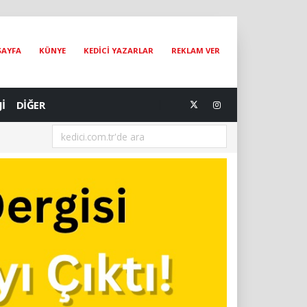
SAYFA
KÜNYE
KEDİCİ YAZARLAR
REKLAM VER
Jİ
DİĞER