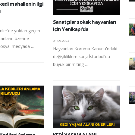
edi mahallenin ilgi
u
Sanatçılar sokak hayvanları
için Yenikapı'da
enler'de yoldan geçen
anların üzerine
01.09.2024
sosyal medyada ...
Hayvanları Koruma Kanunu'ndaki
değişikliklere karşı İstanbul'da
büyük bir miting ...
 Kedileri Anlama
KEDİ YAŞAM ALANI