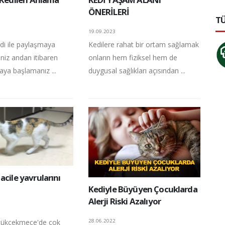
ÖNERİLERİ
TÜ
19.09.2023
kedi ile paylaşmaya
Kedilere rahat bir ortam sağlamak
iniz andan itibaren
onların hem fiziksel hem de
aya başlamanız ...
duygusal sağlıkları açısından ...
acile yavrularını
Kediyle Büyüyen Çocuklarda
Alerji Riski Azalıyor
28.06.2022
üçükçekmece'de çok