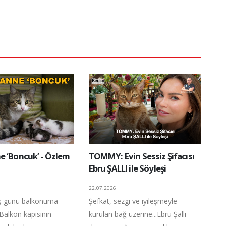
e ‘Boncuk’ - Özlem
TOMMY: Evin Sessiz Şifacısı
Ebru ŞALLI ile Söyleşi
22.07.2026
ış günü balkonuma
Şefkat, sezgi ve iyileşmeyle
 Balkon kapısının
kurulan bağ üzerine...Ebru Şallı