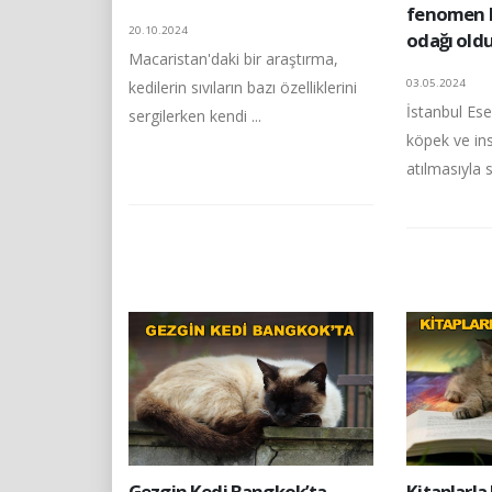
fenomen k
20.10.2024
odağı old
Macaristan'daki bir araştırma,
03.05.2024
kedilerin sıvıların bazı özelliklerini
İstanbul Es
sergilerken kendi ...
köpek ve ins
atılmasıyla 
Gezgin Kedi Bangkok’ta -
Kitaplarla