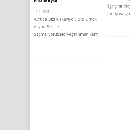
Filizleniyor”
ilginç bir ol
11.11.2025
medyaya yans
Avrupa Bizi Kıskanıyor, Bizi Örnek
Alıyor. Biz İse
Saçmalıyoruz.Norveç’in liman kenti
...