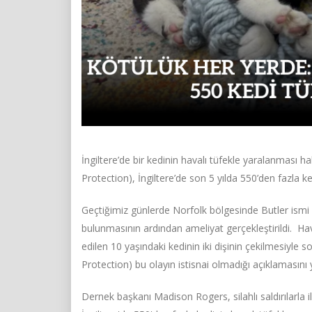
İngiltere’de bir kedinin havalı tüfekle yaralanmas
Protection), İngiltere’de son 5 yılda 550’den fazla ke
Geçtiğimiz günlerde Norfolk bölgesinde Butler ismi v
bulunmasının ardından ameliyat gerçekleştirildi. Hav
edilen 10 yaşındaki kedinin iki dişinin çekilmesiyl
Protection) bu olayın istisnai olmadığı açıklamasını 
Dernek başkanı Madison Rogers, silahlı saldırılarla il