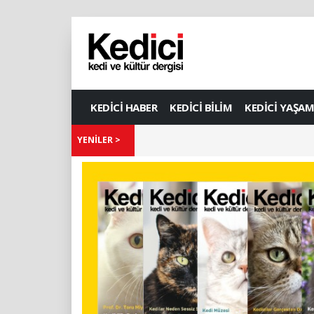
KEDİCİ HABER
KEDİCİ BİLİM
KEDİCİ YAŞAM
YENİLER >