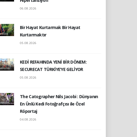
Hipertansiyon
06.08.2026
Bir Hayat Kurtarmak Bir Hayat
Kurtarmaktır
05.08.2026
KEDİ REFAHINDA YENİ BİR DÖNEM:
SECURECAT TÜRKİYE’YE GELİYOR
05.08.2026
The Catographer Nils Jacobi : Dünyanın
En Ünlü Kedi Fotoğrafçısı ile Özel
Röportaj
04.08.2026