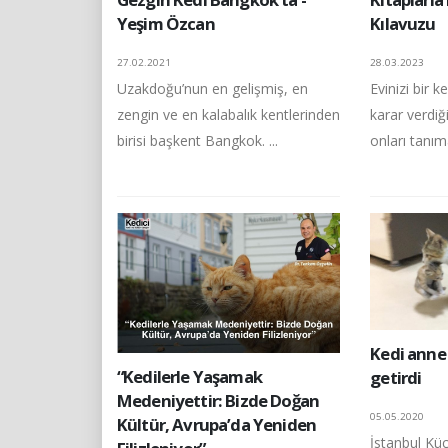
Yeşim Özcan
Kılavuzu
27.02.2021
28.03.2023
Uzakdoğu’nun en gelişmiş, en
Evinizi bir 
zengin ve en kalabalık kentlerinden
karar verdiğ
birisi başkent Bangkok. ...
onları tanım
Kedi anne 
“Kedilerle Yaşamak
getirdi
Medeniyettir: Bizde Doğan
05.05.2020
Kültür, Avrupa’da Yeniden
İstanbul K