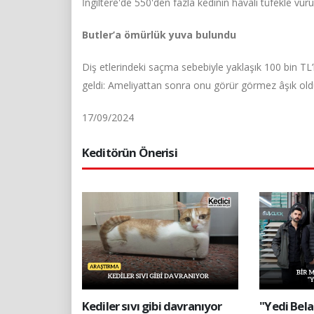
İngiltere'de 550'den fazla kedinin havalı tüfekle vur
Butler’a ömürlük yuva bulundu
Diş etlerindeki saçma sebebiyle yaklaşık 100 bin TL’
geldi: Ameliyattan sonra onu görür görmez âşık old
17/09/2024
Keditörün Önerisi
Kediler sıvı gibi davranıyor
"Yedi Bela