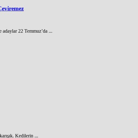
Çeviremez
 adaylar 22 Temmuz’da ...
arışık. Kedilerin ...