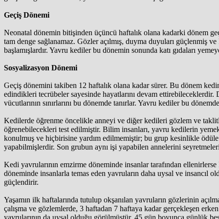
Geçiş Dönemi
Neonatal dönemin bitişinden üçüncü haftalık olana kadarki dönem geçi
tam denge sağlanamaz. Gözler açılmış, duyma duyuları güçlenmiş ve ko
başlamışlardır. Yavru kediler bu dönemin sonunda katı gıdaları yemeye b
Sosyalizasyon Dönemi
Geçiş dönemini takiben 12 haftalık olana kadar sürer. Bu dönem kedin
edindikleri tecrübeler sayesinde hayatlarını devam ettirebileceklerdir. 
vücutlarının sınırlarını bu dönemde tanırlar. Yavru kediler bu dönemde
Kedilerde öğrenme öncelikle anneyi ve diğer kedileri gözlem ve taklitle
öğrenebilecekleri test edilmiştir. Bilim insanları, yavru kedilerin ye
konulmuş ve hiçbirisine yardım edilmemiştir; bu grup kesinlikle ödüle 
yapabilmişlerdir. Son grubun aynı işi yapabilen annelerini seyretmeler
Kedi yavrularının emzirme döneminde insanlar tarafından ellenirlerse ko
döneminde insanlarla temas eden yavruların daha uysal ve insancıl oldu
güçlendirir.
Yaşamın ilk haftalarında tutulup okşanılan yavruların gözlerinin açılma
çalışma ve gözlemlerde, 3 haftadan 7 haftaya kadar gerçekleşen erken 
yavrularının da uysal olduğu görülmüştür. 45 gün boyunca günlük beş 