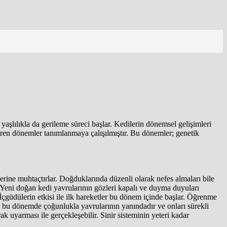
aşlılıkla da gerileme süreci başlar. Kedilerin dönemsel gelişimleri
içeren dönemler tanımlanmaya çalışılmıştır. Bu dönemler; genetik
ine muhtaçtırlar. Doğduklarında düzenli olarak nefes almaları bile
Yeni doğan kedi yavrularının gözleri kapalı ve duyma duyuları
 İçgüdülerin etkisi ile ilk hareketler bu dönem içinde başlar. Öğrenme
e bu dönemde çoğunlukla yavrularının yanındadır ve onları sürekli
k uyarması ile gerçekleşebilir. Sinir sisteminin yeteri kadar