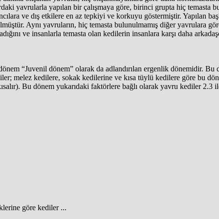
daki yavrularla yapılan bir çalışmaya göre, birinci grupta hiç temasta 
ılara ve dış etkilere en az tepkiyi ve korkuyu göstermiştir. Yapılan baş
lmüştür. Aynı yavruların, hiç temasta bulunulmamış diğer yavrulara göre 
dığını ve insanlarla temasta olan kedilerin insanlara karşı daha arkadaşç
em “Juvenil dönem” olarak da adlandırılan ergenlik dönemidir. Bu dönem
ediler; melez kedilere, sokak kedilerine ve kısa tüylü kedilere göre bu
 kısalır). Bu dönem yukarıdaki faktörlere bağlı olarak yavru kediler 2.3 i
klerine göre kediler ...