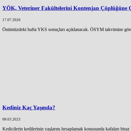
YÖK, Veteriner Fakültelerini Kontenjan Çöplüğüne 
17.07.2026
Önümüzdeki hafta YKS sonuçları açıklanacak. ÖSYM takvimine göre
Kediniz Kaç Yaşında?
08.03.2023
Kedicilerin kedilerinin yaşlarını hesaplamak konusunda kafaları biraz k