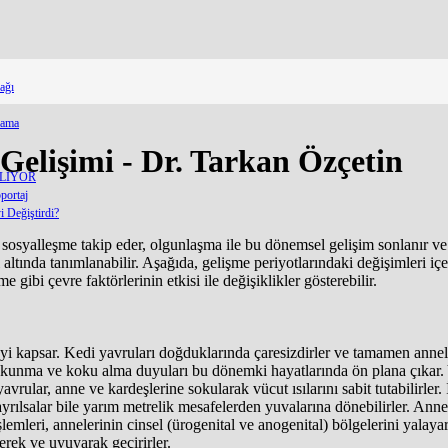
ağı
lama
Gelişimi - Dr. Tarkan Özçetin
ELİYOR
portaj
 Değiştirdi?
osyalleşme takip eder, olgunlaşma ile bu dönemsel gelişim sonlanır ve y
rı altında tanımlanabilir. Aşağıda, gelişme periyotlarındaki değişimleri 
e gibi çevre faktörlerinin etkisi ile değişiklikler gösterebilir.
kapsar. Kedi yavruları doğduklarında çaresizdirler ve tamamen anneler
okunma ve koku alma duyuları bu dönemki hayatlarında ön plana çıkar. 
vrular, anne ve kardeşlerine sokularak vücut ısılarını sabit tutabilirler.
rılsalar bile yarım metrelik mesafelerden yuvalarına dönebilirler. Ann
emleri, annelerinin cinsel (ürogenital ve anogenital) bölgelerini yalayara
rek ve uyuyarak geçirirler.