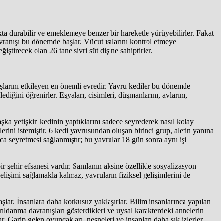
a durabilir ve emeklemeye benzer bir hareketle yürüyebilirler. Fakat
ranışı bu dönemde başlar. Vücut ısılarını kontrol etmeye
ştirecek olan 26 tane sivri süt dişine sahiptirler.
şlarını etkileyen en önemli evredir. Yavru kediler bu dönemde
diğini öğrenirler. Eşyaları, cisimleri, düşmanlarını, avlarını,
aşka yetişkin kedinin yaptıklarını sadece seyrederek nasıl kolay
rini istemiştir. 6 kedi yavrusundan oluşan birinci grup, aletin yanına
ca seyretmesi sağlanmıştır; bu yavrular 18 gün sonra aynı işi
r şehir efsanesi vardır. Sanılanın aksine özellikle sosyalizasyon
elişimi sağlamakla kalmaz, yavruların fiziksel gelişimlerini de
aşlar. İnsanlara daha korkusuz yaklaşırlar. Bilim insanlarınca yapılan
ıldanma davranışları gösterdikleri ve uysal karakterdeki annelerin
arip gelen oyuncakları, nesneleri ve insanları daha sık izlerler.