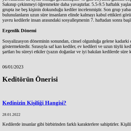
Sakınıp çekinmeyi öğrenmekte daha yavaştırlar. 5.5-9.5 haftalık yaşlar
grupta ise beş kişinin dokunduğu kediler incelenmiştir. Son grup yabanc
bulunulanların uzun süre insanların elinde kalmayı kabul ettikleri görü
yavru kedilerle insan arasındaki sosyalleşmenin 7. haftadan sonra başla
Ergenlik Dönemi
Sosyalizasyon döneminin sonundan, cinsel olgunluğa gelene kadarki dön
göstermektedir. Sırasıyla saf kan kediler, ev kedileri ve uzun tüylü k
şartları bu süreyi etkiler (yazın doğanlar ve iyi bakılan kedilerde süre
06/01/2023
Keditörün Önerisi
Kedinizin Kişiliği Hangisi?
28.01.2022
Kedilerde insanlar gibi birbirinden farklı karakterlere sahiptirler. Kişili