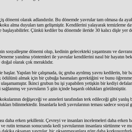
ş dönemi olarak adlandırılır. Bu dönemde yavrular tam olmasa da ayakt
ku alma duyuları tam gelişmiştir. Kendilerini yalayarak temizleme dav
aşlayabilirler. Çünkü kediler bu dönemde ileride 30 kalıcı dişle yer deği
in sosyalleşme dönemi olup, kedinin gelecekteki yaşantısını ve davranı
Deneme yanılma yöntemleri ile yavrular kendilerini nasıl bir hayatın bekle
 doğal olarak çok meraklıdır.
 başlar. Yapılan bir çalışmada, üç gruba ayrılmış yavru kedilerin, bir b
mek ödülünü almak için bir çubuğa basmaları gerektiğini ve bunu öğrenmele
ulaşamamıştır. İkinci grubun bu işi yapabilen yetişkin bir kediyi defalar
i sağlanmış ve yavruların 5 gün içinde başarılı oldukları görülmüştür.
kularının değişeceği ve anneleri tarafından terk edileceği gibi yanlış bi
kları bilinmektedir. İnsanlarla kedi yavrularının teması sadece sosyal g
sı daha erken şekillenir. Çevreyi ve insanları incelemeleri daha erken b
ve rutin temasın sonucunda kedi yavrularının insanlara sürtünme ve mır
dakika okşanan yavrular, hiç okşanmayanlara göre daha korkusuzdurlar. G