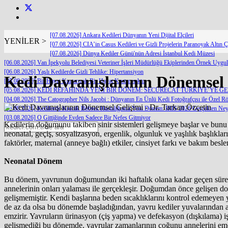
[07.08.2026] Ankara Kedileri Dünyanın Yeni Dijital Elçileri
YENİLER >
[07.08.2026] CIA’in Casus Kedileri ve Gizli Projelerin Paranoyak Altın Ç
[07.08.2026] Dünya Kediler Günü'nün Adresi İstanbul Kedi Müzesi
[06.08.2026] Van İpekyolu Belediyesi Veteriner İşleri Müdürlüğü Ekiplerinden Örnek Uygu
[06.08.2026] Yaşlı Kedilerde Gizli Tehlike: Hipertansiyon
Kedi Davranışlarının Dönemsel 
[05.08.2026] Bir Hayat Kurtarmak Bir Hayat Kurtarmaktır
[05.08.2026] KEDİ REFAHINDA YENİ BİR DÖNEM: SECURECAT TÜRKİYE’YE G
[04.08.2026] The Catographer Nils Jacobi : Dünyanın En Ünlü Kedi Fotoğrafçısı ile Özel Rö
[03.08.2026] Kedilerde Kronik Böbrek Hastalığında Yeni Dönem: IRIS 2026 Gerçekten Neyi
[03.08.2026] O Gittiğinde Evden Sadece Bir Nefes Gitmiyor
Kedilerin doğumunu takiben sinir sistemleri gelişmeye başlar ve bunu s
neonatal, geçiş, sosyalizasyon, ergenlik, olgunluk ve yaşlılık başlıkla
faktörler, maternal (anneye bağlı) etkiler, cinsiyet farkı ve bakım beslem
Neonatal Dönem
Bu dönem, yavrunun doğumundan iki haftalık olana kadar geçen süreyi 
annelerinin onları yalaması ile gerçekleşir. Doğumdan önce gelişen d
gelişmemiştir. Kendi başlarına beden sıcaklıklarını kontrol edemeyen ya
de az da olsa bu dönemde başladığından, yavru kediler yuvalarından ay
emzirir. Yavruların ürinasyon (çiş yapma) ve defekasyon (dışkılama) işl
gelişmediği bu dönemde, yavrular zamanlarının çoğunu annelerini eme