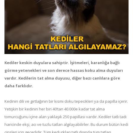
Kediler keskin duyulara sahiptir. İşitmeleri, karanlığa bağlı
görme yetenekleri ve son derece hassas koku alma duyuları
vardır. Kedilerin tat alma duyusu, diğer bazı canlılara göre
daha farklıdır.
Kedinin dili ve gırtlağının bir kısmı doku tepecikleri ya da papilla içerir.
Yetişkin bir kedinin her biri 40’tan 40.000e kadar tat alma
tomurcuğunu içine alan yaklaşık 250 papillası vardır. Kediler tatlı tadı
haricinde ekşi, acı ve tuzlu tatları algılayabilirler. Bu durum bütün kedi
cinsleri için geçerlidir. Tüm kedi ırkları tatlı dışında tüm tatları