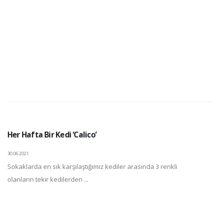
Her Hafta Bir Kedi ‘Calico’
30.06.2021
Sokaklarda en sık karşılaştığımız kediler arasında 3 renkli
olanların tekir kedilerden ...