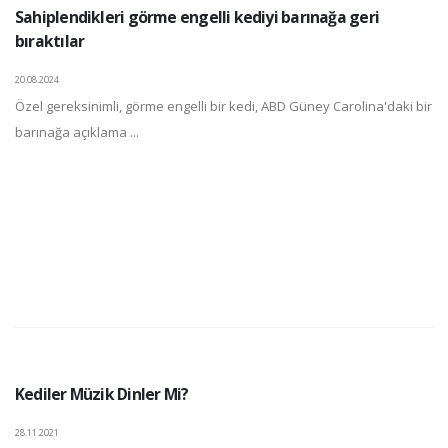
Sahiplendikleri görme engelli kediyi barınağa geri
bıraktılar
20.08.2024
Özel gereksinimli, görme engelli bir kedi, ABD Güney Carolina'daki bir
barınağa açıklama ...
Kediler Müzik Dinler Mi?
28.11.2021