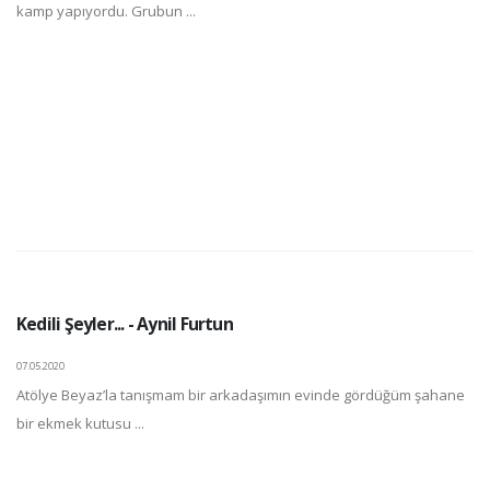
kamp yapıyordu. Grubun ...
Kedili Şeyler... - Aynil Furtun
07.05.2020
Atölye Beyaz’la tanışmam bir arkadaşımın evinde gördüğüm şahane
bir ekmek kutusu ...