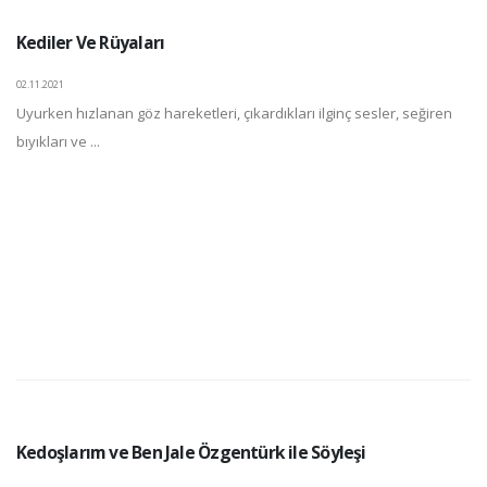
Kediler Ve Rüyaları
02.11.2021
Uyurken hızlanan göz hareketleri, çıkardıkları ilginç sesler, seğiren
bıyıkları ve ...
Kedoşlarım ve Ben Jale Özgentürk ile Söyleşi