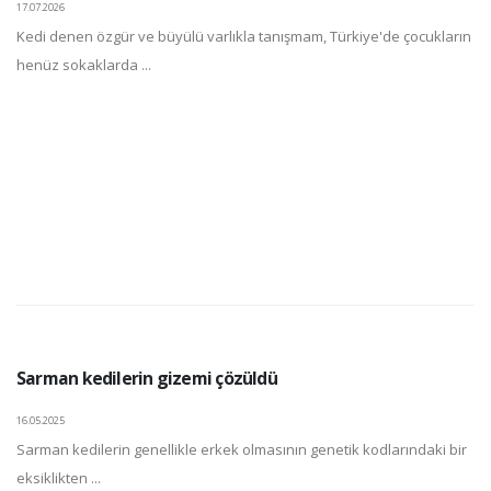
17.07.2026
Kedi denen özgür ve büyülü varlıkla tanışmam, Türkiye'de çocukların
henüz sokaklarda ...
Sarman kedilerin gizemi çözüldü
16.05.2025
Sarman kedilerin genellikle erkek olmasının genetik kodlarındaki bir
eksiklikten ...