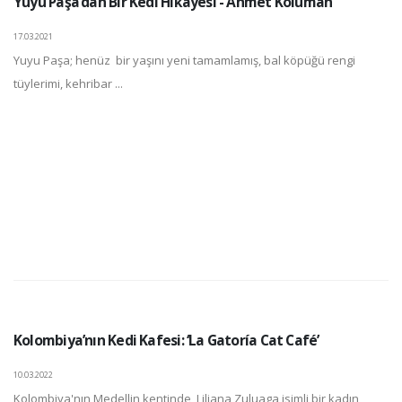
Yuyu Paşa’dan Bir Kedi Hikayesi - Ahmet Koluman
17.03.2021
Yuyu Paşa; henüz bir yaşını yeni tamamlamış, bal köpüğü rengi
tüylerimi, kehribar ...
Kolombiya’nın Kedi Kafesi: ‘La Gatoría Cat Café’
10.03.2022
Kolombiya'nın Medellin kentinde, Liliana Zuluaga isimli bir kadın