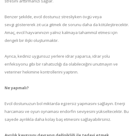
stresini arttırmanızı sağlar.
Benzer şekilde, evcil dostunuz stresliyken övgü veya
sevgi göstererek zıt uca gitmek de sorunu daha da kötüleştirecektir.
Amaç, evcil hayvanınızın yalnız kalmaya tahammül etmesi için
dengeli bir ilişki oluşturmaktır.
Ayrıca, kediniz uygunsuz yerlere idrar yaparsa, idrar yolu
enfeksiyonu gibi bir rahatsızlığı da olabileceğini unutmayın ve
veteriner hekimine kontrollerini yaptırın.
Ne yapmalı?
Evcil dostunuzun bol miktarda egzersiz yapmasını sağlayın. Enerji
harcaması ve oyun oynaması endorfin seviyesini yükseltecektir. Bu
sayede ayrılıkla daha kolay baş etmesini sağlayabilirsiniz.
Ayrılık kaygısını davranış değişikliği ile tedavi etmek