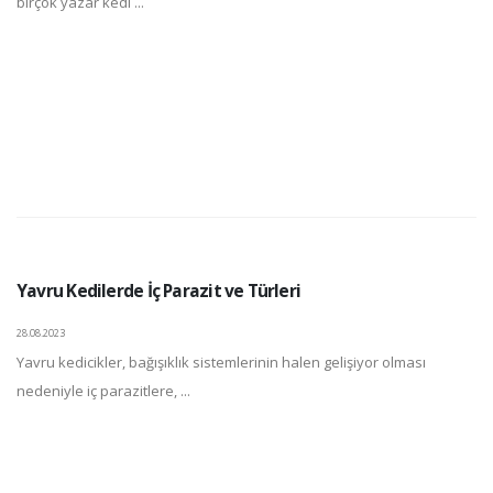
birçok yazar kedi ...
Yavru Kedilerde İç Parazit ve Türleri
28.08.2023
Yavru kedicikler, bağışıklık sistemlerinin halen gelişiyor olması
nedeniyle iç parazitlere, ...