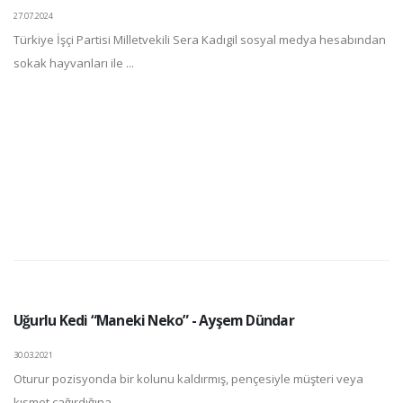
27.07.2024
Türkiye İşçi Partisi Milletvekili Sera Kadıgil sosyal medya hesabından
sokak hayvanları ile ...
Uğurlu Kedi “Maneki Neko” - Ayşem Dündar
30.03.2021
Oturur pozisyonda bir kolunu kaldırmış, pençesiyle müşteri veya
kısmet çağırdığına ...