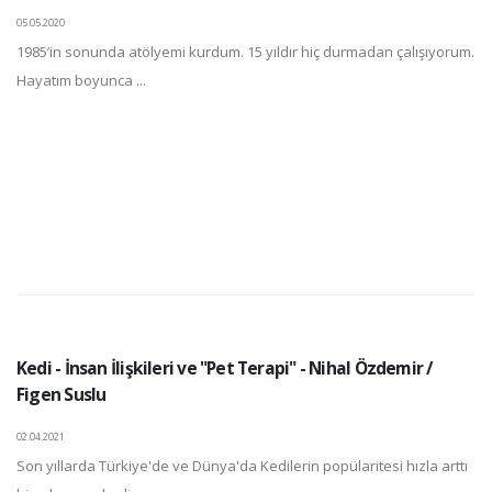
05.05.2020
1985’in sonunda atölyemi kurdum. 15 yıldır hiç durmadan çalışıyorum.
Hayatım boyunca ...
Kedi - İnsan İlişkileri ve "Pet Terapi" - Nihal Özdemir /
Figen Suslu
02.04.2021
Son yıllarda Türkiye'de ve Dünya'da Kedilerin popülaritesi hızla arttı