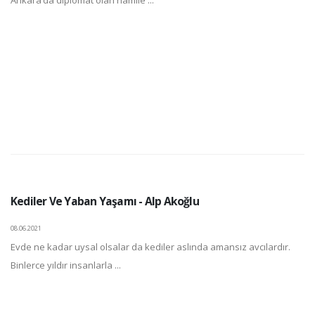
Ankara’da diplomat olan hamile ...
Kediler Ve Yaban Yaşamı - Alp Akoğlu
08.06.2021
Evde ne kadar uysal olsalar da kediler aslında amansız avcılardır.
Binlerce yıldır insanlarla ...