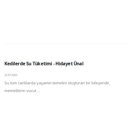
Kedilerde Su Tüketimi - Hidayet Ünal
22.07.2022
Su tüm canlılarda yaşamın temelini oluşturan bir bileşendir,
memelilerin vücut ...