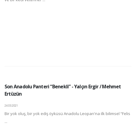
Son Anadolu Panteri “Benekli” - Yalçın Ergir / Mehmet
Ertüzün
24.03.2021
Bir yok oluş, bir yok ediş öyküsü Anadolu Leoparı'na ilk bilimsel “Felis
...