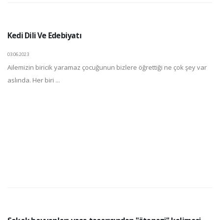
Kedi Dili Ve Edebiyatı
03.06.2023
Ailemizin biricik yaramaz çocuğunun bizlere öğrettiği ne çok şey var
aslında. Her biri ...