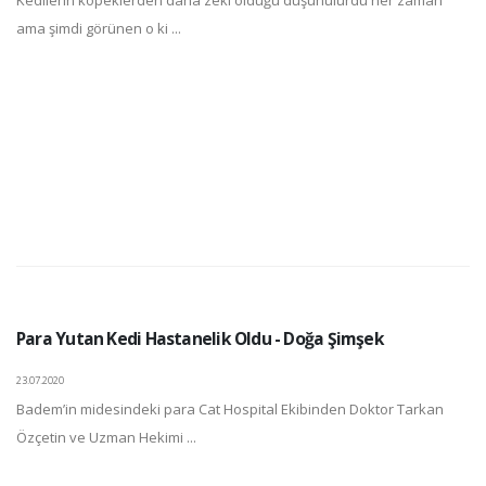
Kedilerin köpeklerden daha zeki olduğu düşünülürdü her zaman
ama şimdi görünen o ki ...
Para Yutan Kedi Hastanelik Oldu - Doğa Şimşek
23.07.2020
Badem’in midesindeki para Cat Hospital Ekibinden Doktor Tarkan
Özçetin ve Uzman Hekimi ...