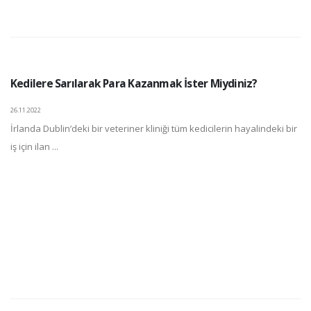
Kedilere Sarılarak Para Kazanmak İster Miydiniz?
26.11.2022
İrlanda Dublin’deki bir veteriner kliniği tüm kedicilerin hayalindeki bir
iş için ilan ...