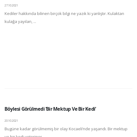
27.10.2021
Kediler hakkında bilinen birçok bilgi ne yazık ki yanlıştır. Kulaktan
kulağa yayılan, ...
Böylesi Görülmedi ’Bir Mektup Ve Bir Kedi’
20.10.2021
Bugüne kadar görülmemiş bir olay Kocaeli’nde yaşandı. Bir mektup
ve bir kedi veteriner ...