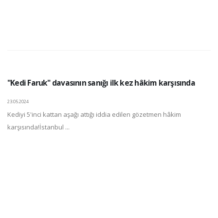
"Kedi Faruk" davasının sanığı ilk kez hâkim karşısında
23.05.2024
Kediyi 5'inci kattan aşağı attığı iddia edilen gözetmen hâkim
karşısında!İstanbul ...