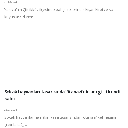
20.10.2024
Yalova’nın Çiftlikköy ilçesinde bahçe tellerine sıkışan kirpi ve su
kuyusuna düşen ...
Sokak hayvanları tasarısında ‘ötanazi’nin adı gitti kendi
kaldı
22.07.2024
Sokak hayvanlarına ilişkin yasa tasarısından ‘ötanazi’ kelimesinin
çıkarılacağı, ...