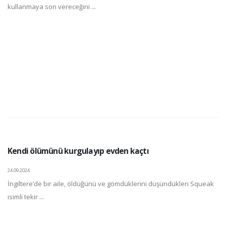
kullanmaya son vereceğini ...
Kendi ölümünü kurgulayıp evden kaçtı
24.09.2024
İngiltere’de bir aile, öldüğünü ve gömdüklerini düşündükleri Squeak
isimli tekir ...