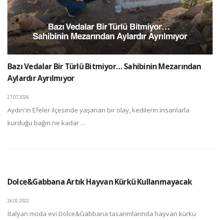
Bazı Vedalar Bir Türlü Bitmiyor… Sahibinin Mezarından
Aylardır Ayrılmıyor
27.07.2026
Aydın'ın Efeler ilçesinde yaşanan bir olay, kedilerin insanlarla
kurduğu bağın ne kadar ...
Dolce&Gabbana Artık Hayvan Kürkü Kullanmayacak
26.02.2022
İtalyan moda evi Dolce&Gabbana tasarımlarında hayvan kürkü