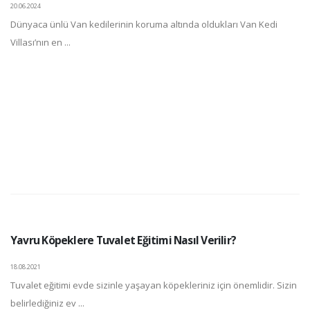
20.06.2024
Dünyaca ünlü Van kedilerinin koruma altında oldukları Van Kedi
Villası’nın en ...
Yavru Köpeklere Tuvalet Eğitimi Nasıl Verilir?
18.08.2021
Tuvalet eğitimi evde sizinle yaşayan köpekleriniz için önemlidir. Sizin
belirlediğiniz ev ...