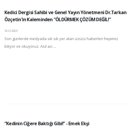
Kedici Dergisi Sahibi ve Genel Yayın Yönetmeni Dr.Tarkan
Özçetin'in Kaleminden "ÖLDÜRMEK ÇÖZÜM DEĞİL!"
16.12.2023
Son günlerde medyada sık sık yer alan üzücü haberleri hepimiz
biliyor ve okuyoruz. Asıl acı ...
“Kedinin Ciğere Baktığı Gibi!” - Emek Ekşi