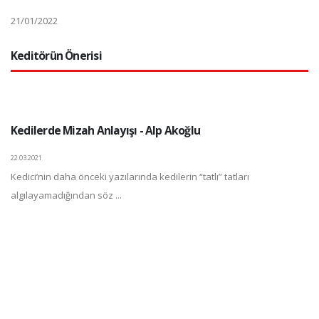
21/01/2022
Keditörün Önerisi
Kedilerde Mizah Anlayışı - Alp Akoğlu
22.03.2021
Kedici’nin daha önceki yazılarında kedilerin “tatlı” tatları
algılayamadığından söz ...