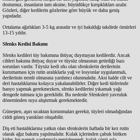
dostumuz, insanların tam aksine, büyüdükçe kırışıklıkları azalır.
Gözleri, diğer kedilerin gözlerine göre büyük ve daha geniş
yapıdadır.
Ortalama ağırlıkları 3-5 kg arasıdır ve iyi bakıldığı takdirde ömürleri
13-15 yıldır.
Sfenks Kedisi Bakımı
Sfenks kedileri tüy bakımına ihtiyaç duymayan kedilerdir. Ancak
ciltleri bakıma ihtiyaç duyar ve tüysüz olmasının getirdiği bazı
sorunları vardır. Tüysüz kedi ırkı olan sfenkslerin derilerinin
kurumaması için rutin aralıklarla yağ ve losyonlar uygulanmalı,
derilerinin nemli olmasına yardımcı olunmalıdır. Aksi halde cilt ve
deri hastalıklarına kolayca yakalanabilirler. Diğer kedi türlerinde
banyo yapmak gerekmezken, sfenks kedilerini yıkamak yağı
dengede tutması için gereklidir. Bu nedenle Sfenksleri yavruluk
döneminden suya alıştırmak gerekmektedir.
Güneşten, aşırı sıcaktan korunmaları gerekir, tüyleri olmadığından
ciddi güneş yanıkları oluşabilir.
Diş eti hastalıklarına yatkın olan sfenkslerin haftada bir kez rutin
olarak ağız bakımı yapılmalıdır. Kulak içlerinden çabuk biriken
kirler, bir pamuk yardımıyla temizlenmeli, kulak çöpü asla