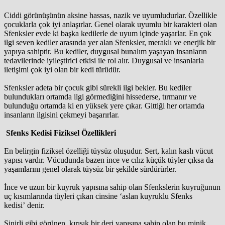
Ciddi görünüşünün aksine hassas, nazik ve uyumludurlar. Özellikle
çocuklarla çok iyi anlaşırlar. Genel olarak uyumlu bir karakteri olan
Sfenksler evde ki başka kedilerle de uyum içinde yaşarlar. En çok
ilgi seven kediler arasında yer alan Sfenksler, meraklı ve enerjik bir
yapıya sahiptir. Bu kediler, duygusal bunalım yaşayan insanların
tedavilerinde iyileştirici etkisi ile rol alır. Duygusal ve insanlarla
iletişimi çok iyi olan bir kedi türüdür.
Sfenksler adeta bir çocuk gibi sürekli ilgi bekler. Bu kediler
bulundukları ortamda ilgi görmediğini hissederse, tırmanır ve
bulunduğu ortamda ki en yüksek yere çıkar. Gittiği her ortamda
insanların ilgisini çekmeyi başarırlar.
Sfenks Kedisi Fiziksel Özellikleri
En belirgin fiziksel özelliği tüysüz oluşudur. Sert, kalın kaslı vücut
yapısı vardır. Vücudunda bazen ince ve cılız küçük tüyler çıksa da
yaşamlarını genel olarak tüysüz bir şekilde sürdürürler.
İnce ve uzun bir kuyruk yapısına sahip olan Sfenkslerin kuyruğunun
uç kısımlarında tüyleri çıkan cinsine ‘aslan kuyruklu Sfenks
kedisi’ denir.
Sinirli gibi görünen, kırışık bir deri yapısına sahip olan bu minik