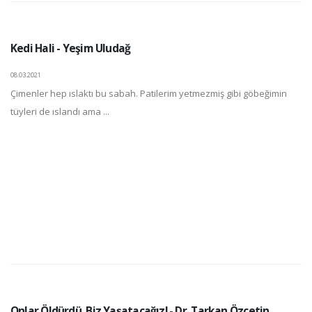
Kedi Hali - Yeşim Uludağ
08.03.2021
Çimenler hep ıslaktı bu sabah. Patilerim yetmezmiş gibi göbeğimin
tüyleri de ıslandı ama ...
Onlar Öldürdü, Biz Yaşatacağız! - Dr. Tarkan Özçetin