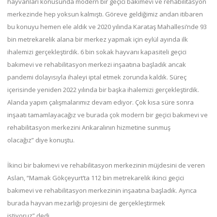
hayvanları konusunda modern bir geçici bakımevi ve rehabilitasyon
merkezinde hep yoksun kalmıştı. Göreve geldiğimiz andan itibaren
bu konuyu hemen ele aldık ve 2020 yılında Karataş Mahallesi’nde 93
bin metrekarelik alana bir merkez yapmak için eylül ayında ilk
ihalemizi gerçekleştirdik. 6 bin sokak hayvanı kapasiteli geçici
bakımevi ve rehabilitasyon merkezi inşaatına başladık ancak
pandemi dolayısıyla ihaleyi iptal etmek zorunda kaldık. Süreç
içerisinde yeniden 2022 yılında bir başka ihalemizi gerçekleştirdik.
Alanda yapım çalışmalarımız devam ediyor. Çok kısa süre sonra
inşaatı tamamlayacağız ve burada çok modern bir geçici bakımevi ve
rehabilitasyon merkezini Ankaralının hizmetine sunmuş
olacağız” diye konuştu.
İkinci bir bakımevi ve rehabilitasyon merkezinin müjdesini de veren
Aslan, “Mamak Gökçeyurt’ta 112 bin metrekarelik ikinci geçici
bakımevi ve rehabilitasyon merkezinin inşaatına başladık. Ayrıca
burada hayvan mezarlığı projesini de gerçekleştirmek
istiyoruz” dedi.