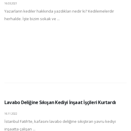
16.03.2021
Yazarların kediler hakkında yazdıkları nedir ki? Kedilemelerdir
herhalde. İşte bizim sokak ve ...
Lavabo Deliğine Sıkışan Kediyi İnşaat İşçileri Kurtardı
16.11.2022
İstanbul Fatih’te, kafasını lavabo deliğine sıkıştıran yavru kediyi
inşaatta çalışan ...