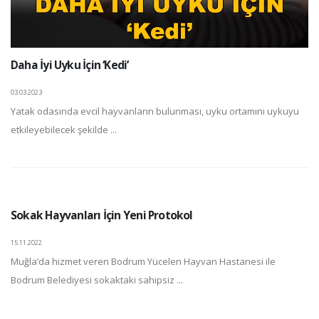
Daha İyi Uyku İçin ‘Kedi’
03.03.2023
Yatak odasında evcil hayvanların bulunması, uyku ortamını uykuyu
etkileyebilecek şekilde ...
Sokak Hayvanları İçin Yeni Protokol
15.11.2022
Muğla’da hizmet veren Bodrum Yücelen Hayvan Hastanesi ile
Bodrum Belediyesi sokaktaki sahipsiz ...