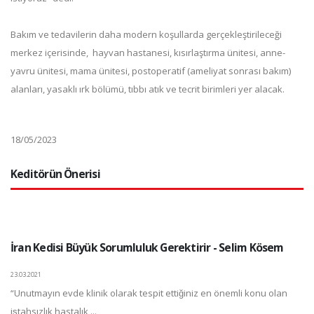
Bakım ve tedavilerin daha modern koşullarda gerçekleştirileceği
merkez içerisinde, hayvan hastanesi, kısırlaştırma ünitesi, anne-
yavru ünitesi, mama ünitesi, postoperatif (ameliyat sonrası bakım)
alanları, yasaklı ırk bölümü, tıbbı atık ve tecrit birimleri yer alacak.
18/05/2023
Keditörün Önerisi
İran Kedisi Büyük Sorumluluk Gerektirir - Selim Kösem
23.03.2021
“Unutmayın evde klinik olarak tespit ettiğiniz en önemli konu olan
iştahsızlık hastalık ...