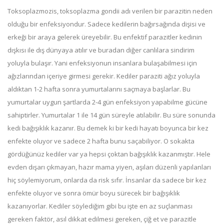
Toksoplazmozis, toksoplazma gondii adı verilen bir parazitin neden
olduğu bir enfeksiyondur. Sadece kedilerin bağırsağında dişisi ve
erkeği bir araya gelerek üreyebilir. Bu enfektif parazitler kedinin
dışkısı ile dış dünyaya atılır ve buradan diğer canlılara sindirim
yoluyla bulaşır. Yani enfeksiyonun insanlara bulaşabilmesi için
ağızlarından içeriye girmesi gerekir. Kediler paraziti ağız yoluyla
aldıktan 1-2 hafta sonra yumurtalarını saçmaya başlarlar. Bu
yumurtalar uygun şartlarda 2-4 gün enfeksiyon yapabilme gücüne
sahiptirler. Yumurtalar 1 ile 14 gün süreyle atılabilir. Bu süre sonunda
kedi bağışıklık kazanır. Bu demek ki bir kedi hayatı boyunca bir kez
enfekte oluyor ve sadece 2 hafta bunu saçabiliyor. O sokakta
gördüğünüz kediler var ya hepsi çoktan bağışıklık kazanmıştır. Hele
evden dışarı çıkmayan, hazır mama yiyen, aşıları düzenli yapılanları
hiç söylemiyorum, onlarda da risk sıfır. İnsanlar da sadece bir kez
enfekte oluyor ve sonra ömür boyu sürecek bir bağışıklık
kazanıyorlar. Kediler söylediğim gibi bu işte en az suçlanması
gereken faktör, asıl dikkat edilmesi gereken, çiğ et ve parazitle