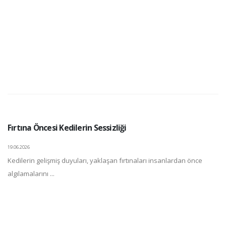
Fırtına Öncesi Kedilerin Sessizliği
19.06.2026
Kedilerin gelişmiş duyuları, yaklaşan fırtınaları insanlardan önce
algılamalarını ...