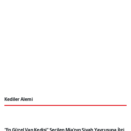
Kediler Alemi
"En Güzel Van Kedisi" Seçilen Mia'nın Siyah Yavrusuna İlgi