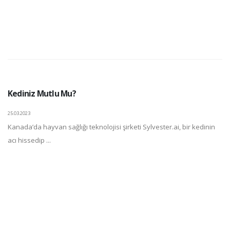
Kediniz Mutlu Mu?
25.03.2023
Kanada’da hayvan sağlığı teknolojisi şirketi Sylvester.ai, bir kedinin
acı hissedip ...