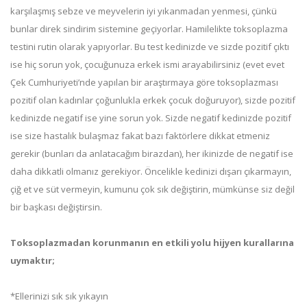
karşılaşmış sebze ve meyvelerin iyi yıkanmadan yenmesi, çünkü
bunlar direk sindirim sistemine geçiyorlar. Hamilelikte toksoplazma
testini rutin olarak yapıyorlar. Bu test kedinizde ve sizde pozitif çıktı
ise hiç sorun yok, çocuğunuza erkek ismi arayabilirsiniz (evet evet
Çek Cumhuriyeti’nde yapılan bir araştırmaya göre toksoplazması
pozitif olan kadınlar çoğunlukla erkek çocuk doğuruyor), sizde pozitif
kedinizde negatif ise yine sorun yok. Sizde negatif kedinizde pozitif
ise size hastalık bulaşmaz fakat bazı faktörlere dikkat etmeniz
gerekir (bunları da anlatacağım birazdan), her ikinizde de negatif ise
daha dikkatli olmanız gerekiyor. Öncelikle kedinizi dışarı çıkarmayın,
çiğ et ve süt vermeyin, kumunu çok sık değiştirin, mümkünse siz değil
bir başkası değiştirsin.
Toksoplazmadan korunmanın en etkili yolu hijyen kurallarına
uymaktır;
*Ellerinizi sık sık yıkayın