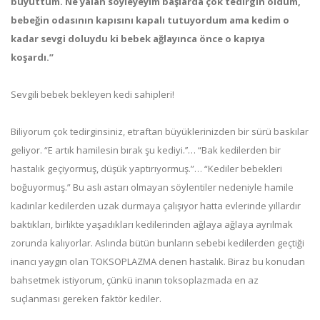
büyüttüm. Ne yalan söyleyeyim başlarda çok tedirgin oldum,
bebeğin odasının kapısını kapalı tutuyordum ama kedim o
kadar sevgi doluydu ki bebek ağlayınca önce o kapıya
koşardı.”
Sevgili bebek bekleyen kedi sahipleri!
Biliyorum çok tedirginsiniz, etraftan büyüklerinizden bir sürü baskılar
geliyor. “E artık hamilesin bırak şu kediyi.’’… “Bak kedilerden bir
hastalık geçiyormuş, düşük yaptırıyormuş.”… “Kediler bebekleri
boğuyormuş.” Bu aslı astarı olmayan söylentiler nedeniyle hamile
kadınlar kedilerden uzak durmaya çalışıyor hatta evlerinde yıllardır
baktıkları, birlikte yaşadıkları kedilerinden ağlaya ağlaya ayrılmak
zorunda kalıyorlar. Aslında bütün bunların sebebi kedilerden geçtiği
inancı yaygın olan TOKSOPLAZMA denen hastalık. Biraz bu konudan
bahsetmek istiyorum, çünkü inanın toksoplazmada en az
suçlanması gereken faktör kediler.