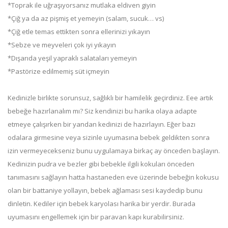
*Toprak ile uğraşıyorsanız mutlaka eldiven giyin
*Çiğ ya da az pişmiş et yemeyin (salam, sucuk… vs)
*Çiğ etle temas ettikten sonra ellerinizi yıkayın
*Sebze ve meyveleri çok iyi yıkayın
*Dışarıda yeşil yapraklı salataları yemeyin
*Pastörize edilmemiş süt içmeyin
Kedinizle birlikte sorunsuz, sağlıklı bir hamilelik geçirdiniz. Eee artık
bebeğe hazırlanalım mı? Siz kendinizi bu harika olaya adapte
etmeye çalışırken bir yandan kedinizi de hazırlayın. Eğer bazı
odalara girmesine veya sizinle uyumasına bebek geldikten sonra
izin vermeyecekseniz bunu uygulamaya birkaç ay önceden başlayın.
Kedinizin pudra ve bezler gibi bebekle ilgili kokuları önceden
tanımasını sağlayın hatta hastaneden eve üzerinde bebeğin kokusu
olan bir battaniye yollayın, bebek ağlaması sesi kaydedip bunu
dinletin. Kediler için bebek karyolası harika bir yerdir. Burada
uyumasını engellemek için bir paravan kapı kurabilirsiniz.