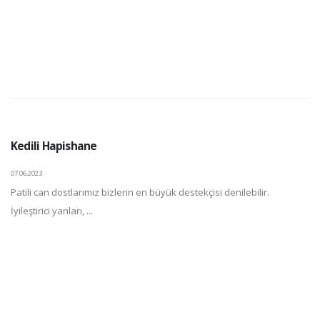
Kedili Hapishane
07.06.2023
Patili can dostlarımız bizlerin en büyük destekçisi denilebilir.
İyileştirici yanları, ...