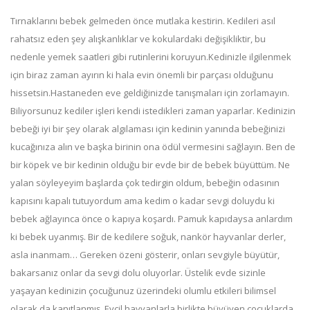
Tırnaklarını bebek gelmeden önce mutlaka kestirin. Kedileri asıl
rahatsız eden şey alışkanlıklar ve kokulardaki değişikliktir, bu
nedenle yemek saatleri gibi rutinlerini koruyun.Kedinizle ilgilenmek
için biraz zaman ayırın ki hala evin önemli bir parçası olduğunu
hissetsin.Hastaneden eve geldiğinizde tanışmaları için zorlamayın.
Biliyorsunuz kediler işleri kendi istedikleri zaman yaparlar. Kedinizin
bebeği iyi bir şey olarak algılaması için kedinin yanında bebeğinizi
kucağınıza alın ve başka birinin ona ödül vermesini sağlayın. Ben de
bir köpek ve bir kedinin olduğu bir evde bir de bebek büyüttüm. Ne
yalan söyleyeyim başlarda çok tedirgin oldum, bebeğin odasının
kapısını kapalı tutuyordum ama kedim o kadar sevgi doluydu ki
bebek ağlayınca önce o kapıya koşardı. Pamuk kapıdaysa anlardım
ki bebek uyanmış. Bir de kedilere soğuk, nankör hayvanlar derler,
asla inanmam… Gereken özeni gösterir, onları sevgiyle büyütür,
bakarsanız onlar da sevgi dolu oluyorlar. Üstelik evde sizinle
yaşayan kedinizin çocuğunuz üzerindeki olumlu etkileri bilimsel
olarak da kanıtlanmış. Evcil hayvanlarla birlikte büyüyen çocuklarda