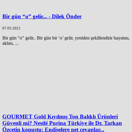
Bir gün “o” gelir... - Dilek Önder
07.05.2021
Bir gün “o” gelir.. Bir gün bir ‘o’ gelir, yeniden şekillendirir hayatını,
aklını, ...
GOURMET Gold Kıyılmış Ton Balıklı Ürünleri
Güvenli mi? Nestlé Purina Türkiye ile Dr. Tarkan
Özçetin konuştu: Endişelere net cevaplar...