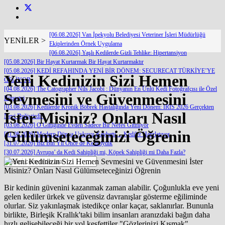
[06.08.2026] Van İpekyolu Belediyesi Veteriner İşleri Müdürlüğü
YENİLER >
Ekiplerinden Örnek Uygulama
[06.08.2026] Yaşlı Kedilerde Gizli Tehlike: Hipertansiyon
[05.08.2026] Bir Hayat Kurtarmak Bir Hayat Kurtarmaktır
[05.08.2026] KEDİ REFAHINDA YENİ BİR DÖNEM: SECURECAT TÜRKİYE’YE
Yeni Kedinizin Sizi Hemen
GELİYOR
[04.08.2026] The Catographer Nils Jacobi : Dünyanın En Ünlü Kedi Fotoğrafçısı ile Özel
Sevmesini ve Güvenmesini
Röportaj
[03.08.2026] Kedilerde Kronik Böbrek Hastalığında Yeni Dönem: IRIS 2026 Gerçekten
İster Misiniz? Onları Nasıl
Neyi Değiştirdi?
[03.08.2026] O Gittiğinde Evden Sadece Bir Nefes Gitmiyor
Gülümseteceğinizi Öğrenin
[01.08.2026] Modern Dünya Uykuyu Kaybetti… Kediler Hatırlatıyor
[31.07.2026] Biz Bin Yıl Önce de Kediciydik
[30.07.2026] Avrupa’ da Kedi Sahipliği mi, Köpek Sahipliği mi Daha Fazla?
Bir kedinin güvenini kazanmak zaman alabilir. Çoğunlukla eve yeni
gelen kediler ürkek ve güvensiz davranışlar gösterme eğiliminde
olurlar. Siz yakınlaşmak istedikçe onlar kaçar, saklanırlar. Bununla
birlikte, Birleşik Krallık'taki bilim insanları aranızdaki bağın daha
hızlı gelişebileceği bir yol keşfettiler "Gözlerinizi Kısmak"