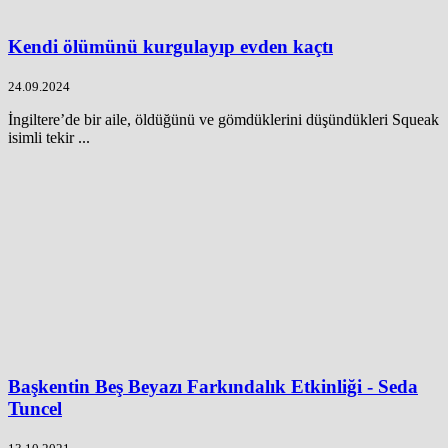
Kendi ölümünü kurgulayıp evden kaçtı
24.09.2024
İngiltere’de bir aile, öldüğünü ve gömdüklerini düşündükleri Squeak
isimli tekir ...
Başkentin Beş Beyazı Farkındalık Etkinliği - Seda
Tuncel