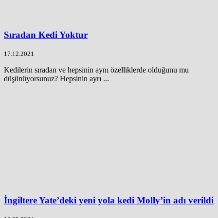
Sıradan Kedi Yoktur
17.12.2021
Kedilerin sıradan ve hepsinin aynı özelliklerde olduğunu mu
düşünüyorsunuz? Hepsinin ayrı ...
İngiltere Yate’deki yeni yola kedi Molly’in adı verildi