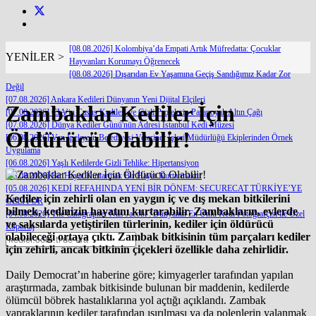
[08.08.2026] Kolombiya’da Empati Artık Müfredatta: Çocuklar
YENİLER >
Hayvanları Korumayı Öğrenecek
[08.08.2026] Dışarıdan Ev Yaşamına Geçiş Sandığımız Kadar Zor
Değil
[07.08.2026] Ankara Kedileri Dünyanın Yeni Dijital Elçileri
Zambaklar Kediler İçin
[07.08.2026] CIA’in Casus Kedileri ve Gizli Projelerin Paranoyak Altın Çağı
[07.08.2026] Dünya Kediler Günü'nün Adresi İstanbul Kedi Müzesi
Öldürücü Olabilir!
[06.08.2026] Van İpekyolu Belediyesi Veteriner İşleri Müdürlüğü Ekiplerinden Örnek
Uygulama
[06.08.2026] Yaşlı Kedilerde Gizli Tehlike: Hipertansiyon
[05.08.2026] Bir Hayat Kurtarmak Bir Hayat Kurtarmaktır
[05.08.2026] KEDİ REFAHINDA YENİ BİR DÖNEM: SECURECAT TÜRKİYE’YE
Kediler için zehirli olan en yaygın iç ve dış mekan bitkilerini
GELİYOR
bilmek, kedinizin hayatını kurtarabilir. Zambakların, evlerde
[04.08.2026] The Catographer Nils Jacobi : Dünyanın En Ünlü Kedi Fotoğrafçısı ile Özel
ve saksılarda yetiştirilen türlerinin, kediler için öldürücü
Röportaj
olabileceği ortaya çıktı. Zambak bitkisinin tüm parçaları kediler
için zehirli, ancak bitkinin çiçekleri özellikle daha zehirlidir.
Daily Democrat’ın haberine göre; kimyagerler tarafından yapılan
araştırmada, zambak bitkisinde bulunan bir maddenin, kedilerde
ölümcül böbrek hastalıklarına yol açtığı açıklandı. Zambak
yapraklarının kediler tarafından ısırılması ya da polenlerin yalanmak