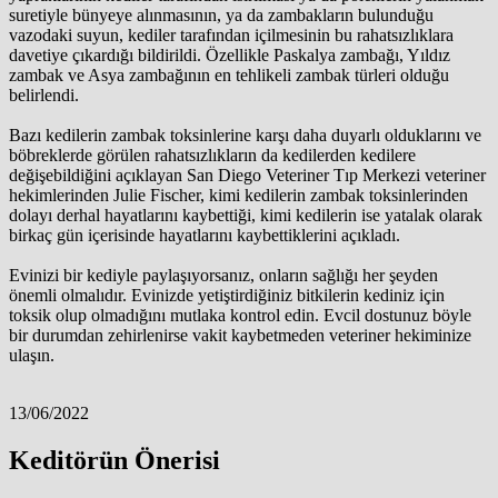
suretiyle bünyeye alınmasının, ya da zambakların bulunduğu
vazodaki suyun, kediler tarafından içilmesinin bu rahatsızlıklara
davetiye çıkardığı bildirildi. Özellikle Paskalya zambağı, Yıldız
zambak ve Asya zambağının en tehlikeli zambak türleri olduğu
belirlendi.
Bazı kedilerin zambak toksinlerine karşı daha duyarlı olduklarını ve
böbreklerde görülen rahatsızlıkların da kedilerden kedilere
değişebildiğini açıklayan San Diego Veteriner Tıp Merkezi veteriner
hekimlerinden Julie Fischer, kimi kedilerin zambak toksinlerinden
dolayı derhal hayatlarını kaybettiği, kimi kedilerin ise yatalak olarak
birkaç gün içerisinde hayatlarını kaybettiklerini açıkladı.
Evinizi bir kediyle paylaşıyorsanız, onların sağlığı her şeyden
önemli olmalıdır. Evinizde yetiştirdiğiniz bitkilerin kediniz için
toksik olup olmadığını mutlaka kontrol edin. Evcil dostunuz böyle
bir durumdan zehirlenirse vakit kaybetmeden veteriner hekiminize
ulaşın.
13/06/2022
Keditörün Önerisi