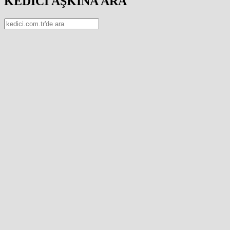
KEDİCİ AŞKINA ARA