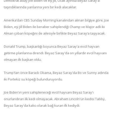
Demokrat aday Joe Biden ve eşi Jill, Ocak ayında Beyaz Saray'a
taşındıklarında yanlarına yeni bir kedi alacaklar.
Amerika’dan CBS Sunday Morning kanalından alınan bilgiye göre; Joe
Biden, eşi Jill Biden ile beraber sahiplendiği Champ ve Major adlı iki
Alman çoban köpeğini de ailesiyle birlikte Beyaz Saray’a taşıyacak.
Donald Trump, başkanlığı boyunca Beyaz Saray'a evcil hayvan
getirme planlarına direndi. Beyaz Saray'da on yıllardır evcil hayvanı
olmayan ilk başkan oldu.
Trump'tan önce Barack Obama, Beyaz Saray'da Bo ve Sunny adında
iki Portekiz su köpeği bulunduruyordu.
Joe Biden'ın yeni sahipleneceği evcil hayvanı Beyaz Saray'ı
onurlandıran ilk kedi olmayacak. Abraham Lincoln'ün kedisi Tabby,
Beyaz Saray'da kalıcı olarak bağ kuran ilk kediydi.