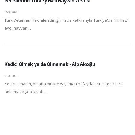
Pet Summit Turkey Evcil Hayvan Zirvesi
16.03.2021
Türk Veteriner Hekimleri Birliği'nin de katkılarıyla Türkiye'de "ilk kez"
evcil hayvan ...
Kedici Olmak ya da Olmamak - Alp Akoğlu
01.02.2021
Kedici olmanın, onlarla birlikte yaşamanın “faydalarını” kedicilere
anlatmaya gerek yok. ...