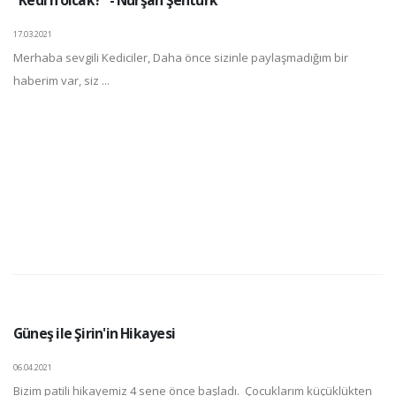
“Kedi n’olcak?” - Nurşah Şentürk
17.03.2021
Merhaba sevgili Kediciler, Daha önce sizinle paylaşmadığım bir
haberim var, siz ...
Güneş ile Şirin'in Hikayesi
06.04.2021
Bizim patili hikayemiz 4 sene önce başladı. Çocuklarım küçüklükten