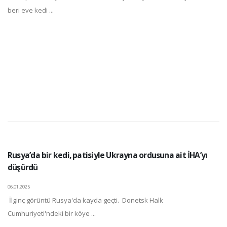
beri eve kedi ...
Rusya’da bir kedi, patisiyle Ukrayna ordusuna ait İHA’yı
düşürdü
06.01.2025
İlginç görüntü Rusya'da kayda geçti. Donetsk Halk
Cumhuriyeti'ndeki bir köye ...