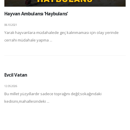
Hayvan Ambulansı ‘Haybulans’
06.10.2021
Yaralı hayvanlara müdahalede geç kalınmaması için olay yerinde
cerrahi müdahale yapma ...
Evcil Vatan
12.05.2026
Bu millet yüzyıllardır sadece toprağını değil;sokağındaki
kedisini,mahallesindeki ...