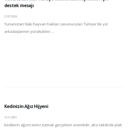
destek mesajı
27.07.2024
Yunanistan'daki hayvan hakları savunucuları Türkiye'de yol
arkadaşlarının yürüttükleri ...
Kedinizin Ağız Hijyeni
15.11.2021
Kedilerin ağzını temiz tutmak gerçekten önemlidir, aksi takdirde plak