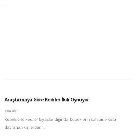
...
Araştırmaya Göre Kediler İkili Oynuyor
13.09.2021
Köpeklerle kediler kıyaslandığında, köpeklerin sahibine kötü
davranan kişilerden ...