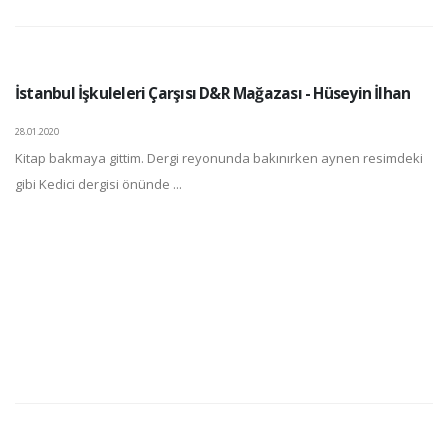
İstanbul İşkuleleri Çarşısı D&R Mağazası - Hüseyin İlhan
28.01.2020
Kitap bakmaya gittim. Dergi reyonunda bakınırken aynen resimdeki
gibi Kedici dergisi önünde ...