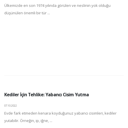
Ülkemizde en son 1974 yılında görülen ve neslinin yok olduğu
düşünülen önemli bir tür ...
Kediler İçin Tehlike: Yabancı Cisim Yutma
07.10.2022
Evde fark etmeden kenara koyduğunuz yabancı cisimleri, kediler
yutabilir. Örneğin, ip, iğne, ...