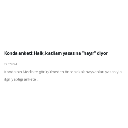
Konda anketi: Halk, katliam yasasına “hayır” diyor
27.07.2024
Konda'nın Meclis'te görüşülmeden önce sokak hayvanları yasasıyla
ilgili yaptığı ankete ...