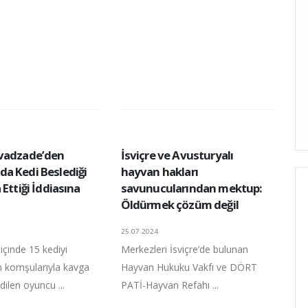
vadzade’den
İsviçre ve Avusturyalı
a Kedi Beslediği
hayvan hakları
 Ettiği İddiasına
savunucularından mektup:
Öldürmek çözüm değil
25.07.2024
içinde 15 kediyi
Merkezleri İsviçre’de bulunan
in komşularıyla kavga
Hayvan Hukuku Vakfı ve DÖRT
edilen oyuncu ...
PATİ-Hayvan Refahı ...