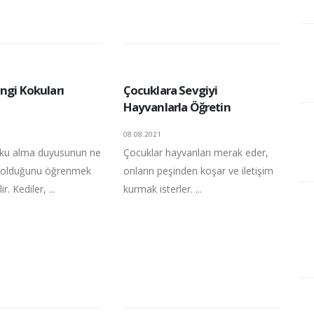
ngi Kokuları
Çocuklara Sevgiyi
Hayvanlarla Öğretin
08.08.2021
oku alma duyusunun ne
Çocuklar hayvanları merak eder,
ü olduğunu öğrenmek
onların peşinden koşar ve iletişim
ir. Kediler, ...
kurmak isterler. ...