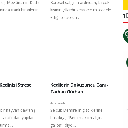
uş Mevlâna’nın Kedisi
Küresel salgının ardından, birçok
nında İranlı bir ailenin
kişinin yıllardır sessizce mücadele
TÜ
ettiği bir sorun ...
edinizi Strese
Kedilerin Dokuzuncu Canı -
Tarhan Gürhan
27.01.2020
 bir hayvan davranışı
Selçuk Demirel’in çizdiklerine
 tarafından yapılan
baktıkça, “Benim aklım alçıda
tırma, ...
galiba”, diye ...