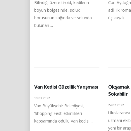
Bilindiği üzere tiroid, kedilerin
Can Aydoğm
boyun bölgesinde, soluk
adlı ilk roma
borusunun sağında ve solunda
üç kuşak ...
bulunan ...
Van Kedisi Güzellik Yarışması
Okşamak K
Sokabilir
10.03.2022
Van Büyükşehir Belediyesi,
24.02.2022
Uluslararası
‘Shopping Fest’ etkinlikleri
uzmanı ekibi
kapsamında ödüllü Van kedisi ...
yeni bir araş