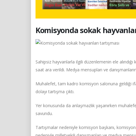
Komisyonda sokak hayvanlar
Sahipsiz hayvanlarla ilgili düzenlemenin ele alındığ
saat ara verildi. Medya mensupları ve danışmanların s
Muhalefet, tam kadro komisyon salonuna geldiği ifa
dolayı tartışma çıktı.
Yer konusunda da anlaşmazlık yaşanırken muhalefet
savundu.
Tartışmalar nedeniyle komisyon başkanı, komisyon 
nedeniyle milletvekili danışmanları ve medya mensupla