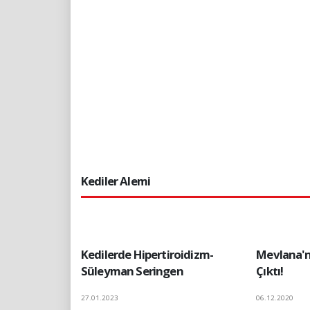
Kediler Alemi
Kedilerde Hipertiroidizm-
Mevlana'n
Süleyman Seringen
Çıktı!
27.01.2023
06.12.2020