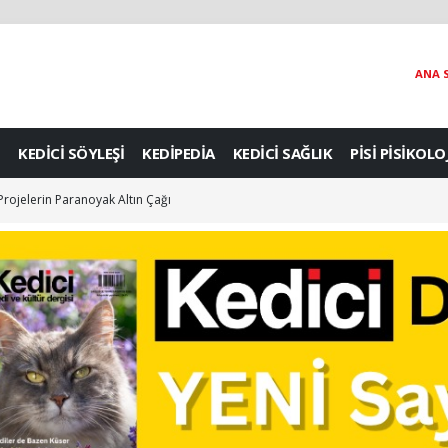
ANA 
KEDİCİ SÖYLEŞİ
KEDİPEDİA
KEDİCİ SAĞLIK
PİSİ PİSİKOLO
 Projelerin Paranoyak Altın Çağı