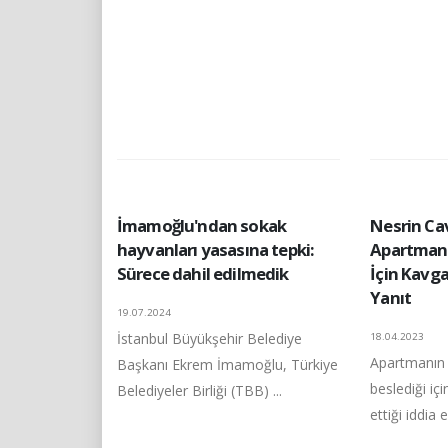
İmamoğlu'ndan sokak
Nesrin Ca
hayvanları yasasına tepki:
Apartmand
Sürece dahil edilmedik
İçin Kavga
Yanıt
19.07.2024
İstanbul Büyükşehir Belediye
18.04.2023
Apartmanın 
Başkanı Ekrem İmamoğlu, Türkiye
beslediği iç
Belediyeler Birliği (TBB) ...
ettiği iddia 