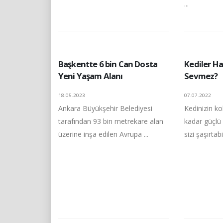
...
Başkentte 6 bin Can Dosta
Kediler Ha
Yeni Yaşam Alanı
Sevmez?
18.05.2023
07.07.2022
Ankara Büyükşehir Belediyesi
Kedinizin k
tarafından 93 bin metrekare alan
kadar güçl
üzerine inşa edilen Avrupa ...
sizi şaşırtabil