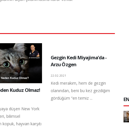
Gezgin Kedi Miyajima’da -
Arzu Özgen
22.02.2021
Kedi merakım, hem de gezgin
eden Kuduz Olmaz!
olanından, beni bu kez gezdiğim
gördüğüm “en temiz ...
EN
yaya düşen New York
ri, bilimsel
n kopuk, hayvan karşıtı