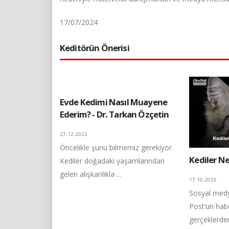
17/07/2024
Keditörün Önerisi
Evde Kedimi Nasıl Muayene
Ederim? - Dr. Tarkan Özçetin
27.12.2022
Öncelikle şunu bilmemiz gerekiyor.
Kediler N
Kediler doğadaki yaşamlarından
gelen alışkanlıkla ...
17.10.2025
Sosyal med
Post’un habe
gerçeklerde