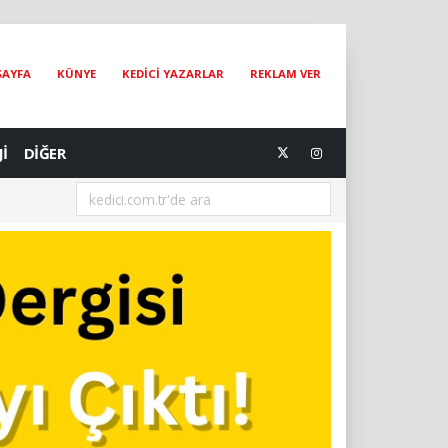
SAYFA
KÜNYE
KEDİCİ YAZARLAR
REKLAM VER
Jİ
DİĞER
[07.08.2026] Dünya Kediler Günü'nün Adresi İstanbul Kedi Müzesi