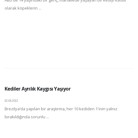
ABD’de 14 yaşındaki bir genç, mahallede yaşayan bir kediyi kasıtlı
olarak köpeklerin ...
Kediler Ayrılık Kaygısı Yaşıyor
02.04.2022
Brezilya’da yapılan bir araştırma, her 10 kediden 1'inin yalnız
bırakıldığında sorunlu ...