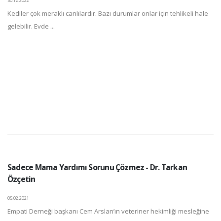
30.12.2022
Kediler çok meraklı canlılardır. Bazı durumlar onlar için tehlikeli hale
gelebilir. Evde ...
Sadece Mama Yardımı Sorunu Çözmez - Dr. Tarkan
Özçetin
05.02.2021
Empati Derneği başkanı Cem Arslan’ın veteriner hekimliği mesleğine