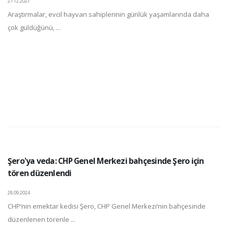
27.12.2021
Araştırmalar, evcil hayvan sahiplerinin günlük yaşamlarında daha
çok güldüğünü, ...
Şero'ya veda: CHP Genel Merkezi bahçesinde Şero için
tören düzenlendi
28.09.2024
CHP’nin emektar kedisi Şero, CHP Genel Merkezi’nin bahçesinde
düzenlenen törenle ...