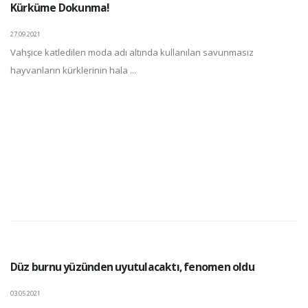
Kürküme Dokunma!
27.09.2021
Vahşice katledilen moda adı altında kullanılan savunmasız
hayvanların kürklerinin hala ...
Düz burnu yüzünden uyutulacaktı, fenomen oldu
03.05.2021