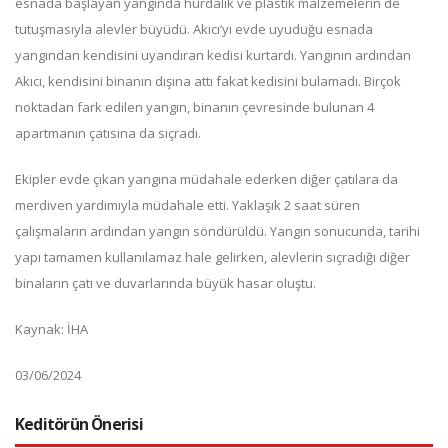
esnada başlayan yangında hurdalık ve plastik malzemelerin de
tutuşmasıyla alevler büyüdü. Akıcı’yı evde uyuduğu esnada
yangından kendisini uyandıran kedisi kurtardı. Yangının ardından
Akıcı, kendisini binanın dışına attı fakat kedisini bulamadı. Birçok
noktadan fark edilen yangın, binanın çevresinde bulunan 4
apartmanın çatısına da sıçradı.
Ekipler evde çıkan yangına müdahale ederken diğer çatılara da
merdiven yardımıyla müdahale etti. Yaklaşık 2 saat süren
çalışmaların ardından yangın söndürüldü. Yangın sonucunda, tarihi
yapı tamamen kullanılamaz hale gelirken, alevlerin sıçradığı diğer
binaların çatı ve duvarlarında büyük hasar oluştu.
Kaynak: İHA
03/06/2024
Keditörün Önerisi