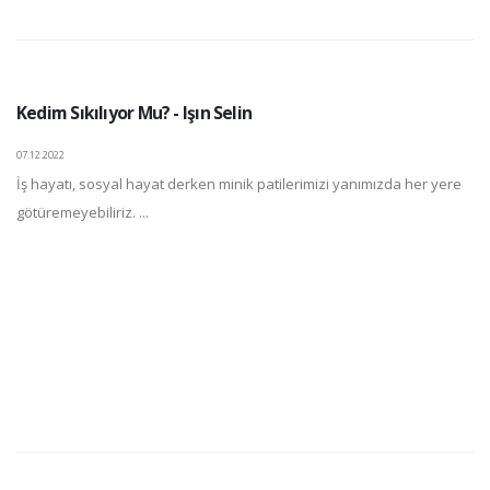
Kedim Sıkılıyor Mu? - Işın Selin
07.12.2022
İş hayatı, sosyal hayat derken minik patilerimizi yanımızda her yere
götüremeyebiliriz. ...