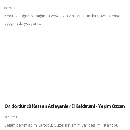
04.09.2023
Kediniz doğum yaptığında veya evinizin kapılarını bir yavru kediye
açtığınızda yepyeni ...
On dördüncü Kattan Atlayanlar El Kaldırsın! - Yeşim Özcan
23.01.2021
Selam benim adım Kartopu. Güzel bir ismim var değil mi? Kartopu..