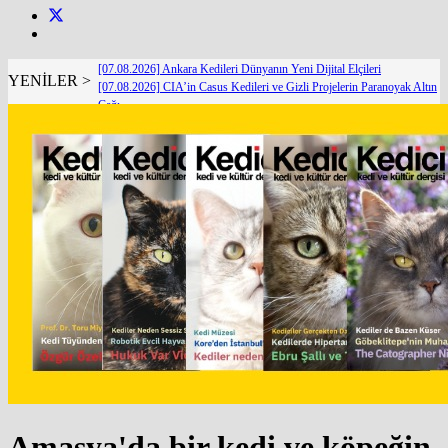
[07.08.2026] Ankara Kedileri Dünyanın Yeni Dijital Elçileri
YENİLER >
[07.08.2026] CIA’in Casus Kedileri ve Gizli Projelerin Paranoyak Altın
Çağı
[07.08.2026] Dünya Kediler Günü'nün Adresi İstanbul Kedi Müzesi
[06.08.2026] Van İpekyolu Belediyesi Veteriner İşleri Müdürlüğü Ekiplerinden Örnek
Uygulama
[06.08.2026] Yaşlı Kedilerde Gizli Tehlike: Hipertansiyon
[05.08.2026] Bir Hayat Kurtarmak Bir Hayat Kurtarmaktır
[05.08.2026] KEDİ REFAHINDA YENİ BİR DÖNEM: SECURECAT TÜRKİYE’YE
GELİYOR
[04.08.2026] The Catographer Nils Jacobi : Dünyanın En Ünlü Kedi Fotoğrafçısı ile Özel
Röportaj
[03.08.2026] Kedilerde Kronik Böbrek Hastalığında Yeni Dönem: IRIS 2026 Gerçekten
Neyi Değiştirdi?
[03.08.2026] O Gittiğinde Evden Sadece Bir Nefes Gitmiyor
Amasya'da bir kedi ve köpeğin