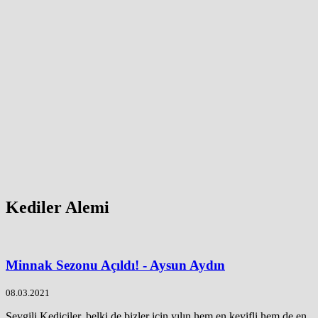
Kediler Alemi
Minnak Sezonu Açıldı! - Aysun Aydın
08.03.2021
Sevgili Kediciler, belki de bizler için yılın hem en keyifli hem de en