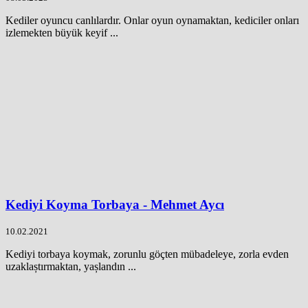
Kediler oyuncu canlılardır. Onlar oyun oynamaktan, kediciler onları
izlemekten büyük keyif ...
Kediyi Koyma Torbaya - Mehmet Aycı
10.02.2021
Kediyi torbaya koymak, zorunlu göçten mübadeleye, zorla evden
uzaklaștırmaktan, yașlandın ...