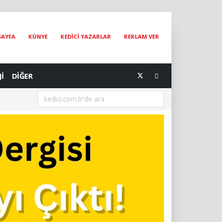
SAYFA
KÜNYE
KEDİCİ YAZARLAR
REKLAM VER
Jİ
DİĞER
[06.08.2026] Van İpekyolu Belediyesi Veteriner İşleri Müdürlüğü Eki