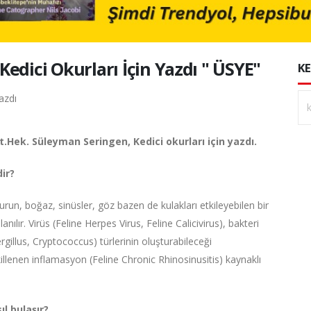
edici Okurları İçin Yazdı " ÜSYE"
KE
.Hek. Süleyman Seringen, Kedici okurları için yazdı.
ir?
run, boğaz, sinüsler, göz bazen de kulakları etkileyebilen bir
ılır. Virüs (Feline Herpes Virus, Feline Calicivirus), bakteri
illus, Cryptococcus) türlerinin oluşturabileceği
illenen inflamasyon (Feline Chronic Rhinosinusitis) kaynaklı
l bulaşır?