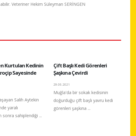
 olabilir. Veteriner Hekim Süleyman SERİNGEN
 Kurtulan Kedinin
Çift Başlı Kedi Görenleri
kroçip Sayesinde
Şaşkına Çevirdi
29.05.2021
Muğla'da bir sokak kedisinin
aşayan Salih Aytekin
doğurduğu çift başlı yavru kedi
mde yaralı
görenleri şaşkına ...
n sonra sahiplendiği ...