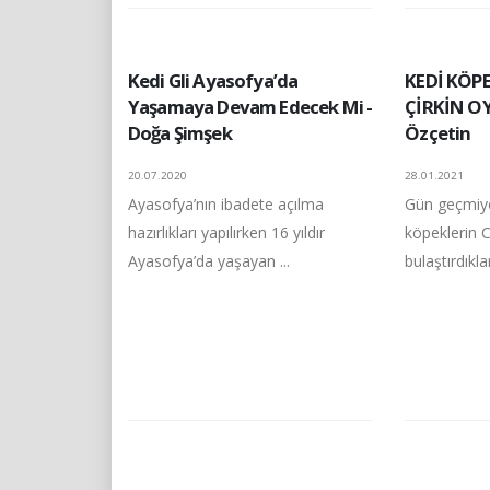
Kedi Gli Ayasofya’da
KEDİ KÖP
Yaşamaya Devam Edecek Mi -
ÇİRKİN OY
Doğa Şimşek
Özçetin
20.07.2020
28.01.2021
Ayasofya’nın ibadete açılma
Gün geçmiy
hazırlıkları yapılırken 16 yıldır
köpeklerin C
Ayasofya’da yaşayan ...
bulaştırdıkla