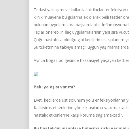
Tedavi yaklaşımı ve kullanılacak ilaçlar, enfeksiyon
klinik muayene bulgularına ek olarak belli testler öner
bulunan uygulamalara başvurulabilir. İnflamasyona bağ
ilaçlar önerebilir. İlaç uygulamalarının yanı sıra vücu
Çoğu hastalıkta olduğu gibi kedilerin üst solunum y
Su tüketimine takviye amaçlı uygun yaş mamalardan 
Ayrıca boğaz bölgesinde hassasiyet yaşayan kediler
Peki ya aşısı var mı?
Evet, kedilerde üst solunum yolu enfeksiyonlarına yö
Kalisivirüs etkenlerine yönelik aşılama yapılmaktad
hastalık etkenlerine karşı koruma sağlamaktadır.
Bu hastalığın insanlara bulaşma riski var mıdı