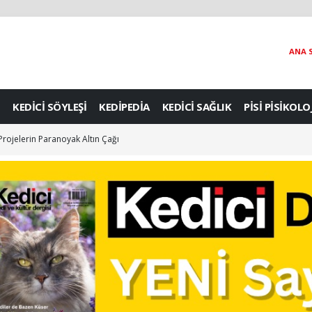
ANA 
KEDİCİ SÖYLEŞİ
KEDİPEDİA
KEDİCİ SAĞLIK
PİSİ PİSİKOLO
si İstanbul Kedi Müzesi
 Projelerin Paranoyak Altın Çağı