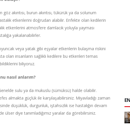
inin göz akıntısı, burun akıntısı, tükürük ya da solunum
astalık etkenlerini doğrudan alabilir. Enfekte olan kedilerin
lık etkenlerini atmosfere damlacık yoluyla yayması
alığa yakalanabilirler.
 oyuncak veya yatak gibi eşyalar etkenlerin bulaşma riskini
ta olan insanların sağlıklı kedilere bu etkenleri temas
ldiklerini biliyoruz.
nu nasıl anlarım?
ır. Genelde sulu ya da mukuslu (sümüksü) halde olabilir.
efes almakta güçlük ile karşılaşabilirsiniz. Miyavladığı zaman
EN
yesinde düşüklük, durgunluk, iştahsızlık ise hastalığın devam
nde ülser diye tanımladığımız yaralar da görebilirsiniz.