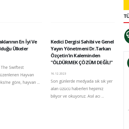
TÜ
larının En İyi Ve
Kedici Dergisi Sahibi ve Genel
lduğu Ülkeler
Yayın Yönetmeni Dr.Tarkan
Özçetin'in Kaleminden
"ÖLDÜRMEK ÇÖZÜM DEĞİL!"
 The Swiftest
16.12.2023
düzenlenen Hayvan
Son günlerde medyada sık sık yer
ksi’ne göre, hayvan ...
alan üzücü haberleri hepimiz
biliyor ve okuyoruz. Asıl acı ...