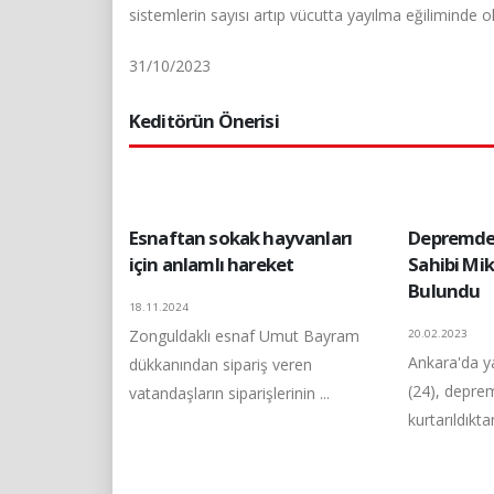
sistemlerin sayısı artıp vücutta yayılma eğiliminde
31/10/2023
Keditörün Önerisi
Esnaftan sokak hayvanları
Depremden
için anlamlı hareket
Sahibi Mi
Bulundu
18.11.2024
Zonguldaklı esnaf Umut Bayram
20.02.2023
Ankara'da y
dükkanından sipariş veren
(24), depre
vatandaşların siparişlerinin ...
kurtarıldıkta