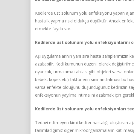
Kedilerde üst solunum yolu enfeksiyonu yapan ajanlar
hastalık yapma riski oldukça düşüktür. Ancak enfekte 
etmekte fayda var.
Kedilerde üst solunum yolu enfeksiyonlarını ön
Aşı uygulamalarının yanı sıra hasta sahiplerimizin ked
azaltabilir. Kedi kumunun düzenli olarak değiştirilme
oyuncak, tırmalama tahtası gibi objeleri varsa onları
bebek, köpek vb.) faktörlerin sınırlandırılması bu has
varsa enfekte olduğunu düşündüğünüz kedinizin sağlık
enfeksiyonun yayılma ihtimalini azaltmak için gerekli
Kedilerde üst solunum yolu enfeksiyonları teda
Tedavi edilmeyen kimi kediler hastalığı oluşturan ajan
tanımladığımız diğer mikroorganizmaların katılmasıyl