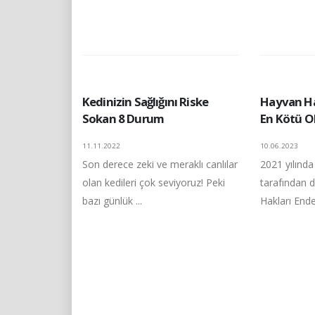
Kedinizin Sağlığını Riske
Hayvan Hak
Sokan 8 Durum
En Kötü O
11.11.2022
10.06.2023
Son derece zeki ve meraklı canlılar
2021 yılında
olan kedileri çok seviyoruz! Peki
tarafından 
bazı günlük ...
Hakları Ende