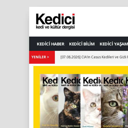
KEDİCİ HABER
KEDİCİ BİLİM
KEDİCİ YAŞAM
[07.08.2026] Dünya Kediler Günü'nün Adre
YENİLER >
[07.08.2026] CIA’in Casus Kedileri ve Gizli