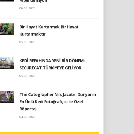
Hipertansiyon
06.08.2026
Bir Hayat Kurtarmak Bir Hayat
Kurtarmaktır
05.08.2026
KEDİ REFAHINDA YENİ BİR DÖNEM:
SECURECAT TÜRKİYE’YE GELİYOR
05.08.2026
The Catographer Nils Jacobi : Dünyanın
En Ünlü Kedi Fotoğrafçısı ile Özel
Röportaj
04.08.2026