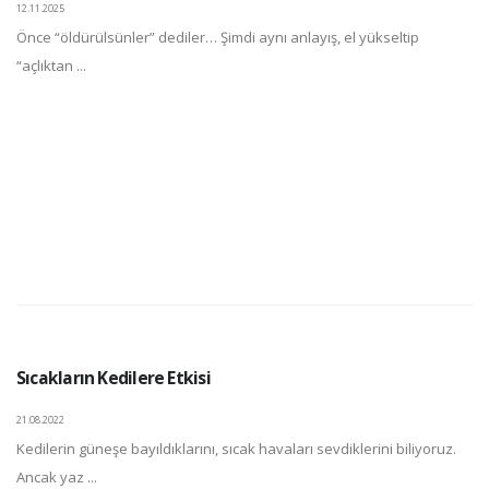
12.11.2025
Önce “öldürülsünler” dediler… Şimdi aynı anlayış, el yükseltip
“açlıktan ...
Sıcakların Kedilere Etkisi
21.08.2022
Kedilerin güneşe bayıldıklarını, sıcak havaları sevdiklerini biliyoruz.
Ancak yaz ...