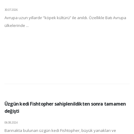
30.07.2026
Avrupa uzun yıllardır “köpek kültürü” ile anıldı. Özellikle Batı Avrupa
ülkelerinde ...
Üzgün kedi Fishtopher sahiplenildikten sonra tamamen
değişti
06.08.2024
Barınakta bulunan üzgün kedi Fishtopher, büyük yanakları ve