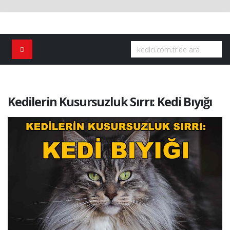
Kedilerin Kusursuzluk Sırrı: Kedi Bıyığı