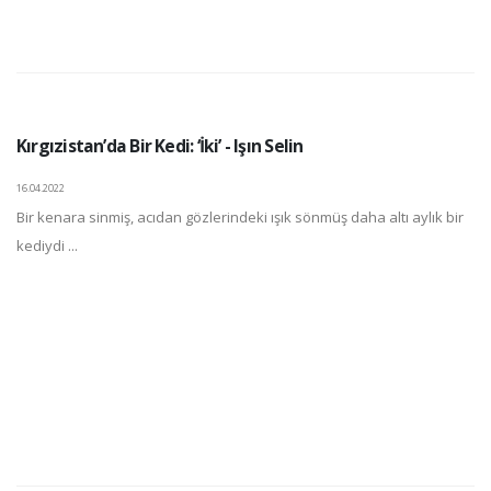
Kırgızistan’da Bir Kedi: ‘İki’ - Işın Selin
16.04.2022
Bir kenara sinmiş, acıdan gözlerindeki ışık sönmüş daha altı aylık bir
kediydi ...