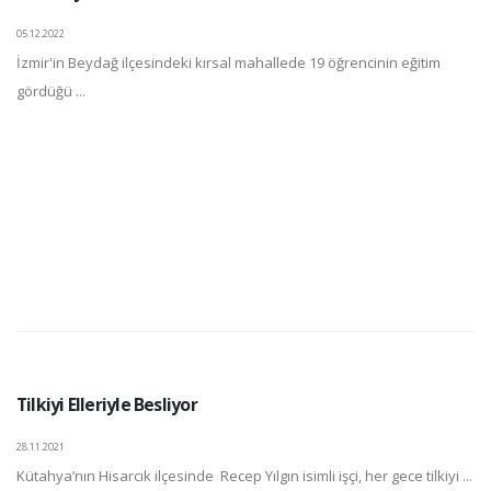
05.12.2022
İzmir'in Beydağ ilçesindeki kırsal mahallede 19 öğrencinin eğitim
gördüğü ...
Tilkiyi Elleriyle Besliyor
28.11.2021
Kütahya’nın Hisarcık ilçesinde Recep Yılgın isimli işçi, her gece tilkiyi ...