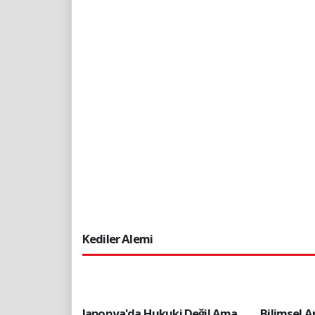
Kediler Alemi
Japonya'da Hukuki Değil Ama
Bilimsel A