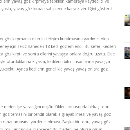
Kedilerin yavaş göz kırpmaya tepkileri kameraya kaydedildi ve
yasla, yavaş göz kırpan sahiplerine karşılık verdiğini gösterdi.
aş göz kırpmanın olumlu iletişim kurulmasına yardımcı olup
deney için sekiz haneden 18 kedi gözlemlendi. Bu sefer, kedileri
a göz kırptı ve sonra ellerini yavaşça onlara doğru uzattı. Elde
yle oturduklarına kıyasla, kedilerin bilim insanlarına yavaşça
 yüksekti. Ayrıca kedilerin genellikle yavaş yavaş onlara göz
de neden işe yaradığını düşündükleri konusunda birkaç teori
an göz temasını bir tehdit olarak algılayabilmesi ve yavaş göz
ın rahatlamasına yardımcı olması. Başka bir teori, yavaş göz
lumlu bir takviye olabileceğidir. Nedeni ne olursa olsun