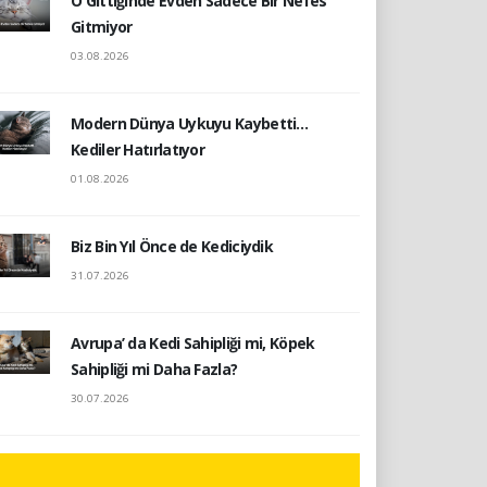
O Gittiğinde Evden Sadece Bir Nefes
Gitmiyor
03.08.2026
Modern Dünya Uykuyu Kaybetti…
Kediler Hatırlatıyor
01.08.2026
Biz Bin Yıl Önce de Kediciydik
31.07.2026
Avrupa’ da Kedi Sahipliği mi, Köpek
Sahipliği mi Daha Fazla?
30.07.2026