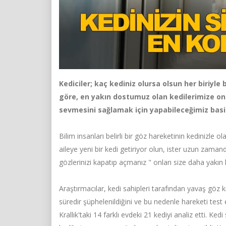
Kediciler; kaç kediniz olursa olsun her biriyle
göre, en yakın dostumuz olan kedilerimize onl
sevmesini sağlamak için yapabileceğimiz basit
Bilim insanları belirli bir göz hareketinin kedinizle ol
aileye yeni bir kedi getiriyor olun, ister uzun zaman
gözlerinizi kapatıp açmanız " onları size daha yakın hi
Araştırmacılar, kedi sahipleri tarafından yavaş göz kı
süredir şüphelenildiğini ve bu nedenle hareketi test 
Krallık'taki 14 farklı evdeki 21 kediyi analiz etti. K