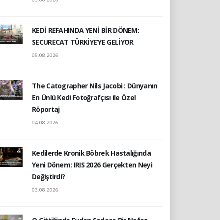
KEDİ REFAHINDA YENİ BİR DÖNEM:
SECURECAT TÜRKİYE’YE GELİYOR
05.08.2026
The Catographer Nils Jacobi : Dünyanın
En Ünlü Kedi Fotoğrafçısı ile Özel
Röportaj
04.08.2026
Kedilerde Kronik Böbrek Hastalığında
Yeni Dönem: IRIS 2026 Gerçekten Neyi
Değiştirdi?
03.08.2026