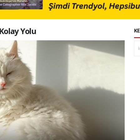
 Kolay Yolu
KE