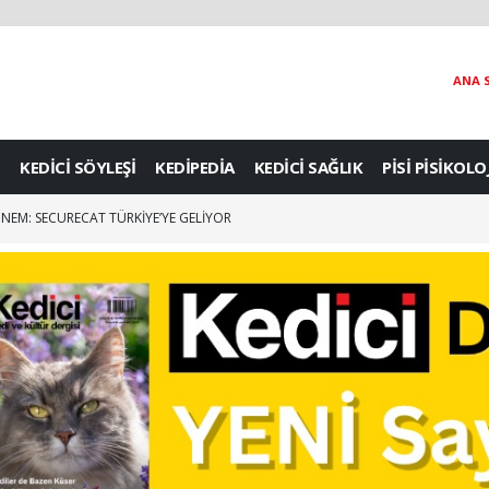
ANA 
KEDİCİ SÖYLEŞİ
KEDİPEDİA
KEDİCİ SAĞLIK
PİSİ PİSİKOLO
: Dünyanın En Ünlü Kedi Fotoğrafçısı ile Özel Röportaj
DÖNEM: SECURECAT TÜRKİYE’YE GELİYOR