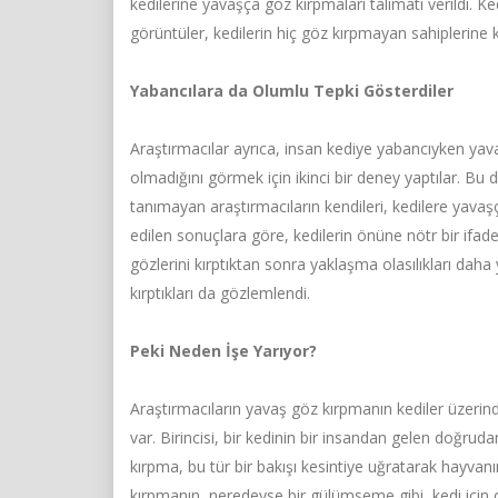
kedilerine yavaşça göz kırpmaları talimatı verildi. 
görüntüler, kedilerin hiç göz kırpmayan sahiplerine kı
Yabancılara da Olumlu Tepki Gösterdiler
Araştırmacılar ayrıca, insan kediye yabancıyken yav
olmadığını görmek için ikinci bir deney yaptılar. Bu 
tanımayan araştırmacıların kendileri, kedilere yavaşç
edilen sonuçlara göre, kedilerin önüne nötr bir ifade
gözlerini kırptıktan sonra yaklaşma olasılıkları daha
kırptıkları da gözlemlendi.
Peki Neden İşe Yarıyor?
Araştırmacıların yavaş göz kırpmanın kediler üzerin
var. Birincisi, bir kedinin bir insandan gelen doğrud
kırpma, bu tür bir bakışı kesintiye uğratarak hayvan
kırpmanın, neredeyse bir gülümseme gibi, kedi için o