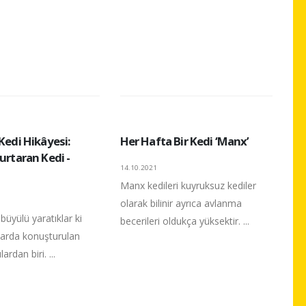
 Kedi Hikâyesi:
Her Hafta Bir Kedi ‘Manx’
Kurtaran Kedi -
14.10.2021
Manx kedileri kuyruksuz kediler
olarak bilinir ayrıca avlanma
 büyülü yaratıklar ki
becerileri oldukça yüksektir. ...
ularda konuşturulan
ardan biri. ...