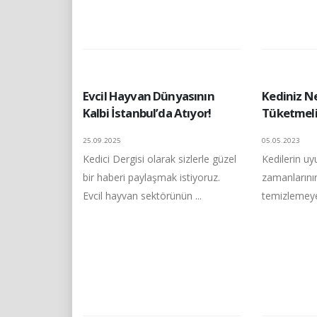
Evcil Hayvan Dünyasının
Kediniz N
Kalbi İstanbul’da Atıyor!
Tüketmeli
25.09.2025
05.05.2023
Kedici Dergisi olarak sizlerle güzel
Kedilerin uy
bir haberi paylaşmak istiyoruz.
zamanlarını
Evcil hayvan sektörünün ...
temizlemeye a