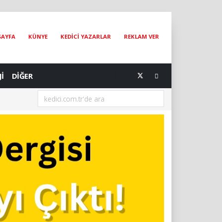
SAYFA
KÜNYE
KEDİCİ YAZARLAR
REKLAM VER
Jİ
DİĞER
[03.08.2026] Kedilerde Kronik Böbrek Hastalığında Yeni Dönem: IRIS 