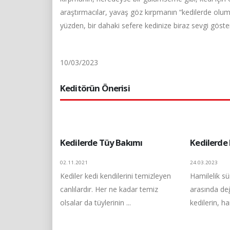
araştırmacılar, yavaş göz kırpmanın “kedilerde olum
yüzden, bir dahaki sefere kedinize biraz sevgi göst
10/03/2023
Keditörün Önerisi
Kedilerde Tüy Bakımı
Kedilerde 
02.11.2021
24.03.2023
Kediler kedi kendilerini temizleyen
Hamilelik sü
canlılardır. Her ne kadar temiz
arasında değ
olsalar da tüylerinin ...
kedilerin, ha