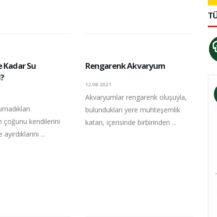
TÜ
e Kadar Su
Rengarenk Akvaryum
?
12.08.2021
Akvaryumlar rengarenk oluşuyla,
umadıkları
bulundukları yere muhteşemlik
n çoğunu kendilerini
katan, içerisinde birbirinden ...
yırdıklarını ...