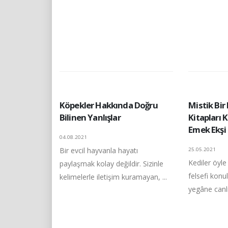
Köpekler Hakkında Doğru
Mistik Bir
Bilinen Yanlışlar
Kitapları 
Emek Ekşi
04.08.2021
Bir evcil hayvanla hayatı
25.05.2021
Kediler öyle
paylaşmak kolay değildir. Sizinle
felsefi kon
kelimelerle iletişim kuramayan, ...
yegâne canlıl