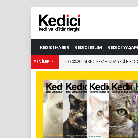
KEDİCİ HABER
KEDİCİ BİLİM
KEDİCİ YAŞAM
[04.08.2026] The Catographer Nils Jacobi 
YENİLER >
[05.08.2026] KEDİ REFAHINDA YENİ BİR 