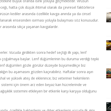
ötekine büyük oranda ısırık yoluyla geçmektedir. Virüsün
eği, hatta çok düşük ihtimal olarak da çevresel faktörlerce
Virüsün kediler arasında özellikle kavga anında ya da cinsel
ullanarak ensesinden ısırması yoluyla bulaşması söz konusudur.
er arasında sıkça yaşanan kavgalardır.
rler. Vücuda girdikten sonra hedef seçtiği ilk yapı, lenf
a çoğalmaya başlar. Lenf düğümlerinin bu duruma verdiği tepki
n lenf düğümleri gözle görülür düzeyde büyümedikçe biz
lığın bu aşamasını gözden kaçırabiliriz. Haftalar sonra aşırı
ishal ve yüksek ateş de eklenince; biz veteriner hekimlerin
sistemi için önem arz eden beyaz kan hücrelerinde ve
ğışıklık sistemini etkileyen bir etkenle karşı karşıya olduğunu
da, özellikle bakterilerin ve diğer etkenlerin vücuda ilk giriş