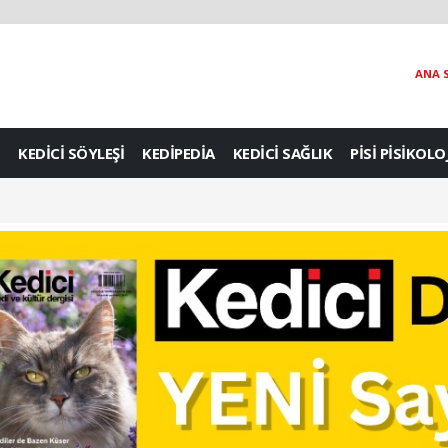
ANA 
KEDİCİ SÖYLEŞİ
KEDİPEDİA
KEDİCİ SAĞLIK
PİSİ PİSİKOLO