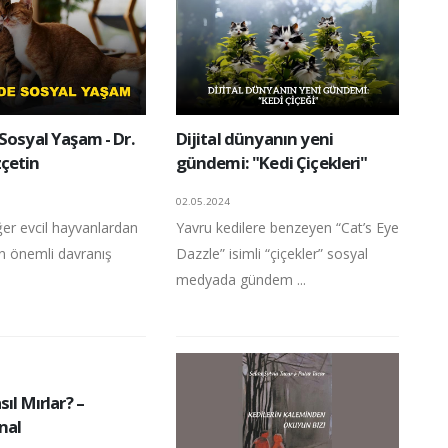
Sosyal Yaşam - Dr.
Dijital dünyanın yeni
çetin
gündemi: "Kedi Çiçekleri"
02.05.2024
iğer evcil hayvanlardan
Yavru kedilere benzeyen “Cat’s Eye
 en önemli davranış
Dazzle” isimli “çiçekler” sosyal
medyada gündem ...
ıl Mırlar? –
nal