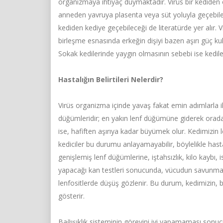
organizmaya ihtiyaç duymaktadır. Virüs bir kediden 
anneden yavruya plasenta veya süt yoluyla geçebilec
kediden kediye geçebileceği de literatürde yer alır. 
birleşme esnasında erkeğin dişiyi bazen aşırı güç k
Sokak kedilerinde yaygın olmasının sebebi ise kedil
Hastalığın Belirtileri Nelerdir?
Virüs organizma içinde yavaş fakat emin adımlarla ile
düğümleridir; en yakın lenf düğümüne giderek orad
ise, hafiften aşırıya kadar büyümek olur. Kedimizi
kediciler bu durumu anlayamayabilir, böylelikle hasta
genişlemiş lenf düğümlerine, iştahsızlık, kilo kaybı, 
yapacağı kan testleri sonucunda, vücudun savunma 
lenfositlerde düşüş gözlenir. Bu durum, kedimizin, ba
gösterir.
Bağışıklık sisteminin görevini iyi yapamaması sonucun