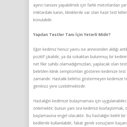
ayırıcı tanısını yapabilmek için farklı metotlardan y
miktardaki kanın, kliniklerde var olan hazır test kitl
konulabilir.
Yapılan Testler Tanı İçin Yeterli Midir?
Eğer kedimiz henüz yavru ise annesinden aldığı antik
pozitif çıkabilir, ya da sokaktan bulunmuş bir kedinin y
net fikir sahibi olamadığımızdan, yapılacak olan tes
belirtilen klinik semptomları gösteren kedimize te
zamandır. Hastalık belirtisi göstermeyen kedimize te
gereksiz yere üzebilmektedir.
Hastalığın kedimize bulaşmaması için uygulanabilec
önlemektir; bunun yanı sıra kedimizi kısırlaştırmak,
başlamasına engel olacaktır. Bu hastalığın belirli bir 
kedilerde kullanılabilir, fakat gerek sonuçların başar