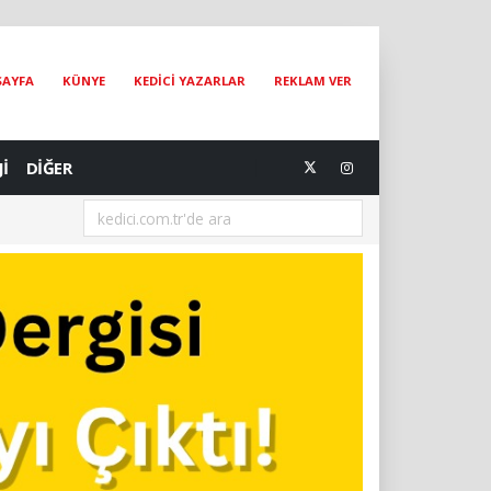
SAYFA
KÜNYE
KEDİCİ YAZARLAR
REKLAM VER
Jİ
DİĞER