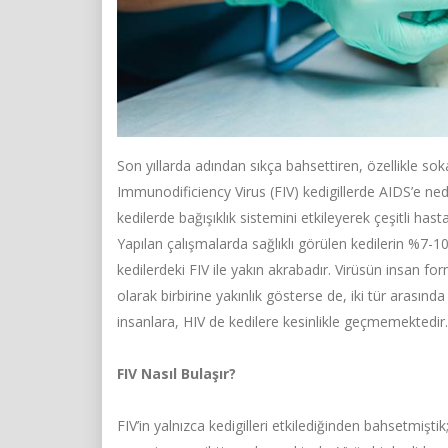
Son yıllarda adından sıkça bahsettiren, özellikle sok
Immunodificiency Virus (FIV) kedigillerde AIDS’e neden
kedilerde bağışıklık sistemini etkileyerek çeşitli hast
Yapılan çalışmalarda sağlıklı görülen kedilerin %7-
kedilerdeki FIV ile yakın akrabadır. Virüsün insan fo
olarak birbirine yakınlık gösterse de, iki tür arası
insanlara, HIV de kedilere kesinlikle geçmemektedir.
FIV Nasıl Bulaşır?
FIV’in yalnızca kedigilleri etkilediğinden bahsetmişt