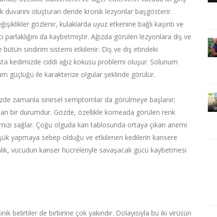
 duvarını oluşturan deride kronik lezyonlar başgösterir.
şiklikler gözlenir, kulaklarda uyuz etkenine bağlı kaşıntı ve
cı parlaklığını da kaybetmiştir. Ağızda görülen lezyonlara diş ve
e bütün sindirim sistemi etkilenir. Diş ve diş etindeki
a kedimizde ciddi ağız kokusu problemi oluşur. Solunum
num güçlüğü ile karakterize olgular şeklinde görülür.
imizde zamanla sinirsel semptomlar da görülmeye başlanır;
anan bir durumdur. Gözde, özellikle korneada görülen renk
bi olmamızı sağlar. Çoğu olguda kan tablosunda ortaya çıkan anemi
e düşük yapmaya sebep olduğu ve etkilenen kedilerin kansere
kınlık, vücudun kanser hücreleriyle savaşacak gücü kaybetmesi
inik belirtiler de birbirine çok yakındır. Dolayısıyla bu iki virüsün