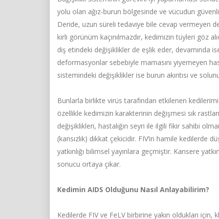
yolu olan ağız-burun bölgesinde ve vücudun güvenlik
Deride, uzun süreli tedaviye bile cevap vermeyen deği
kirli görünüm kaçınılmazdır, kedimizin tüyleri göz alı
diş etindeki değişiklikler de eşlik eder, devamında is
deformasyonlar sebebiyle mamasını yiyemeyen hast
sistemindeki değişiklikler ise burun akıntısı ve solu
Bunlarla birlikte virüs tarafından etkilenen kediler
özellikle kedimizin karakterinin değişmesi sık rastl
değişiklikleri, hastalığın seyri ile ilgili fikir sahi
(kansızlık) dikkat çekicidir. FIV’in hamile kedilerd
yatkınlığı bilimsel yayınlara geçmiştir. Kansere yat
sonucu ortaya çıkar.
Kedimin AIDS Olduğunu Nasıl Anlayabilirim?
Kedilerde FIV ve FeLV birbirine yakın oldukları için, kl