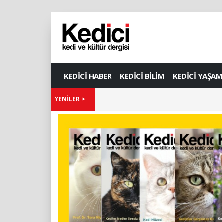
KEDİCİ HABER
KEDİCİ BİLİM
KEDİCİ YAŞAM
YENİLER >