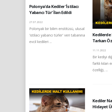
Polonya'da Kediler 'İstilacı
Yabancı Tür' İlan Edildi
27.07.2022
Polonyalı bir bilim enstitüsü, ulusal
Kedilerde 
'istilacı yabancı türler' veri tabanına
Tarkan Öz
evcil kedileri ...
11.11.2022
Bir kediyi d
farklı kılan
özelliği, ...
Kediler Nas
Hidayet Ü