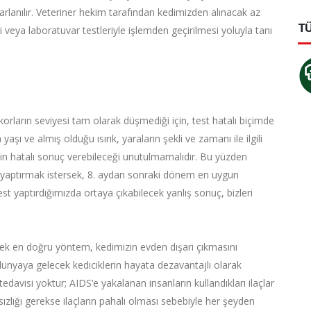
ararlanılır. Veteriner hekim tarafından kedimizden alınacak az
TÜ
eri veya laboratuvar testleriyle işlemden geçirilmesi yoluyla tanı
orların seviyesi tam olarak düşmediği için, test hatalı biçimde
aşı ve almış olduğu ısırık, yaraların şekli ve zamanı ile ilgili
tin hatalı sonuç verebileceği unutulmamalıdır. Bu yüzden
st yaptırmak istersek, 8. aydan sonraki dönem en uygun
st yaptırdığımızda ortaya çıkabilecek yanlış sonuç, bizleri
ek en doğru yöntem, kedimizin evden dışarı çıkmasını
 dünyaya gelecek kediciklerin hayata dezavantajlı olarak
tedavisi yoktur; AIDS’e yakalanan insanların kullandıkları ilaçlar
ısızlığı gerekse ilaçların pahalı olması sebebiyle her şeyden