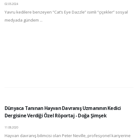
02.05.2024
Yavru kedilere benzeyen “Cat’s Eye Dazzle” isimli “çiçekler” sosyal
medyada gündem ...
Dünyaca Tanınan Hayvan Davranış Uzmanının Kedici
Dergisine Verdiği Özel Röportaj - Doğa Şimşek
11.08.2020
Hayvan davranış bilimcisi olan Peter Neville, profesyonel kariyerine