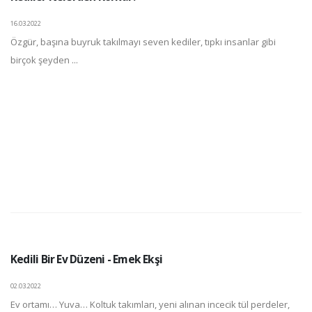
16.03.2022
Özgür, başına buyruk takılmayı seven kediler, tıpkı insanlar gibi
birçok şeyden ...
Kedili Bir Ev Düzeni - Emek Ekşi
02.03.2022
Ev ortamı… Yuva… Koltuk takımları, yeni alınan incecik tül perdeler,