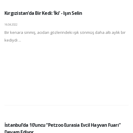
Kırgızistan’da Bir Kedi: ‘İki’ - Işın Selin
16.04.2022
Bir kenara sinmiş, acıdan gözlerindeki ışık sönmüş daha altı aylık bir
kediydi ...
İstanbul’da 10’uncu “Petzoo Eurasia Evcil Hayvan Fuarı”
Devam Ediyor