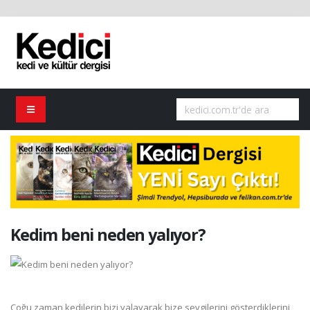
Kedim beni neden yalıyor?
Çoğu zaman kedilerin bizi yalayarak bize sevgilerini gösterdiklerini