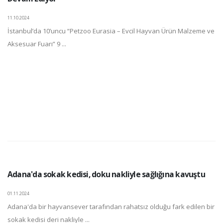
11.10.2024
İstanbul’da 10’uncu “Petzoo Eurasia – Evcil Hayvan Ürün Malzeme ve
Aksesuar Fuarı” 9 ...
Adana'da sokak kedisi, doku nakliyle sağlığına kavuştu
01.11.2024
Adana'da bir hayvansever tarafından rahatsız olduğu fark edilen bir
sokak kedisi deri nakliyle ...