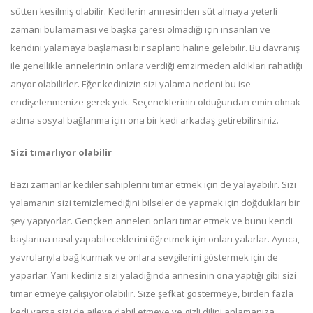
sütten kesilmiş olabilir. Kedilerin annesinden süt almaya yeterli
zamanı bulamaması ve başka çaresi olmadığı için insanları ve
kendini yalamaya başlaması bir saplantı haline gelebilir. Bu davranış
ile genellikle annelerinin onlara verdiği emzirmeden aldıkları rahatlığı
arıyor olabilirler. Eğer kedinizin sizi yalama nedeni bu ise
endişelenmenize gerek yok. Seçeneklerinin olduğundan emin olmak
adına sosyal bağlanma için ona bir kedi arkadaş getirebilirsiniz.
Sizi tımarlıyor olabilir
Bazı zamanlar kediler sahiplerini tımar etmek için de yalayabilir. Sizi
yalamanın sizi temizlemediğini bilseler de yapmak için doğdukları bir
şey yapıyorlar. Gençken anneleri onları tımar etmek ve bunu kendi
başlarına nasıl yapabileceklerini öğretmek için onları yalarlar. Ayrıca,
yavrularıyla bağ kurmak ve onlara sevgilerini göstermek için de
yaparlar. Yani kediniz sizi yaladığında annesinin ona yaptığı gibi sizi
tımar etmeye çalışıyor olabilir. Size şefkat göstermeye, birden fazla
kedi varsa sizi de aileye dahil etmeye ve gizli dilini anlamanıza