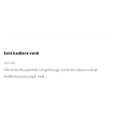
Evini kedilere verdi
19.11.2024
Edirne’de 44 yaşındaki Sevgül Durgit, evinin bir odasını sokak
kedilerine yuva yaptı. Yedi ...