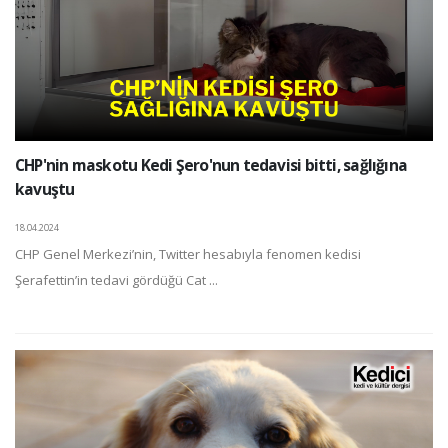
CHP'nin maskotu Kedi Şero'nun tedavisi bitti, sağlığına
kavuştu
18.04.2024
CHP Genel Merkezi’nin, Twitter hesabıyla fenomen kedisi
Şerafettin’in tedavi gördüğü Cat ...