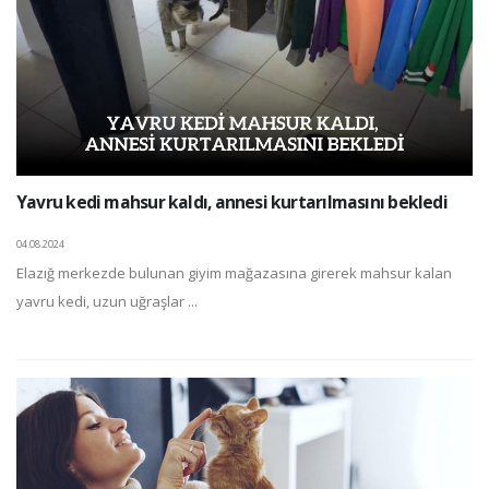
Yavru kedi mahsur kaldı, annesi kurtarılmasını bekledi
04.08.2024
Elazığ merkezde bulunan giyim mağazasına girerek mahsur kalan
yavru kedi, uzun uğraşlar ...