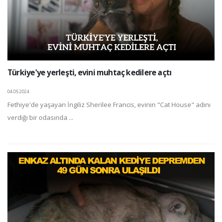
Türkiye'ye yerleşti, evini muhtaç kedilere açtı
04.05.2024
Fethiye'de yaşayan İngiliz Sherilee Francis, evinin "Cat House" adını
verdiği bir odasında ...