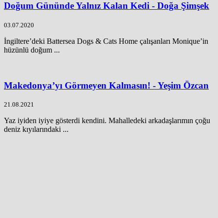
Doğum Gününde Yalnız Kalan Kedi - Doğa Şimşek
03.07.2020
İngiltere’deki Battersea Dogs & Cats Home çalışanları Monique’in
hüzünlü doğum ...
Makedonya’yı Görmeyen Kalmasın! - Yeşim Özcan
21.08.2021
Yaz iyiden iyiye gösterdi kendini. Mahalledeki arkadaşlarımın çoğu
deniz kıyılarındaki ...