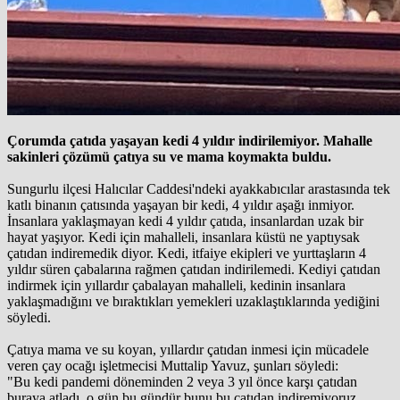
Çorumda çatıda yaşayan kedi 4 yıldır indirilemiyor. Mahalle
sakinleri çözümü çatıya su ve mama koymakta buldu.
Sungurlu ilçesi Halıcılar Caddesi'ndeki ayakkabıcılar arastasında tek
katlı binanın çatısında yaşayan bir kedi, 4 yıldır aşağı inmiyor.
İnsanlara yaklaşmayan kedi 4 yıldır çatıda, insanlardan uzak bir
hayat yaşıyor. Kedi için mahalleli, insanlara küstü ne yaptıysak
çatıdan indiremedik diyor. Kedi, itfaiye ekipleri ve yurttaşların 4
yıldır süren çabalarına rağmen çatıdan indirilemedi. Kediyi çatıdan
indirmek için yıllardır çabalayan mahalleli, kedinin insanlara
yaklaşmadığını ve bıraktıkları yemekleri uzaklaştıklarında yediğini
söyledi.
Çatıya mama ve su koyan, yıllardır çatıdan inmesi için mücadele
veren çay ocağı işletmecisi Muttalip Yavuz, şunları söyledi:
"Bu kedi pandemi döneminden 2 veya 3 yıl önce karşı çatıdan
buraya atladı, o gün bu gündür bunu bu çatıdan indiremiyoruz.