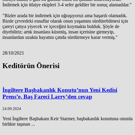
İndirmek için itfaiye ekipleri 3-4 sefer geldiler bir sonuç alamadılar."
"Bizler arada bir indirmek için uğraşıyoruz ama başarılı olamadık.
Bizde çevredeki esnaflar olarak onun yaşamını sürdürebilmesi için
çareyi çatıya yiyecek ve içeceğini koymakta bulduk. Şöyle de
diyebiliriz; artık insanlara küsmüş, insan içerisine girmeyip,
insanlardan uzakta hayatını çatıda sürdürmeye karar vermiş."
28/10/2021
Keditörün Önerisi
İngiltere Başbakanlık Konutu’nun Yeni Kedisi
Prens’e, Baş Fareci Larry’den cevap
24.09.2024
Yeni İngiltere Başbakanı Keir Starmer, başbakanlık konutuna onunla
birlikte taşınan ...