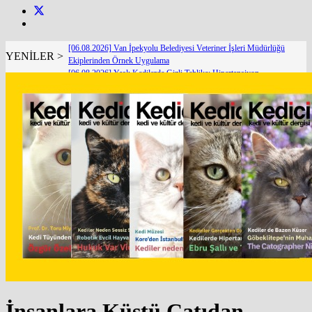
[06.08.2026] Van İpekyolu Belediyesi Veteriner İşleri Müdürlüğü
YENİLER >
Ekiplerinden Örnek Uygulama
[06.08.2026] Yaşlı Kedilerde Gizli Tehlike: Hipertansiyon
[05.08.2026] Bir Hayat Kurtarmak Bir Hayat Kurtarmaktır
[05.08.2026] KEDİ REFAHINDA YENİ BİR DÖNEM: SECURECAT TÜRKİYE’YE
GELİYOR
[04.08.2026] The Catographer Nils Jacobi : Dünyanın En Ünlü Kedi Fotoğrafçısı ile Özel
Röportaj
[03.08.2026] Kedilerde Kronik Böbrek Hastalığında Yeni Dönem: IRIS 2026 Gerçekten
Neyi Değiştirdi?
[03.08.2026] O Gittiğinde Evden Sadece Bir Nefes Gitmiyor
[01.08.2026] Modern Dünya Uykuyu Kaybetti… Kediler Hatırlatıyor
[31.07.2026] Biz Bin Yıl Önce de Kediciydik
[30.07.2026] Avrupa’ da Kedi Sahipliği mi, Köpek Sahipliği mi Daha Fazla?
İnsanlara Küstü Çatıdan