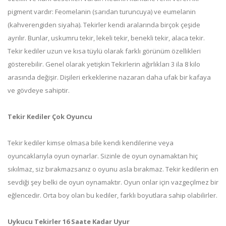
pigment vardır: Feomelanin (sarıdan turuncuya) ve eumelanin
(kahverengiden siyaha). Tekirler kendi aralarında birçok çeşide
ayrılır. Bunlar, uskumru tekir, lekeli tekir, benekli tekir, alaca tekir.
Tekir kediler uzun ve kısa tüylü olarak farklı görünüm özellikleri
gösterebilir. Genel olarak yetişkin Tekirlerin ağırlıkları 3 ila 8 kilo
arasında değişir. Dişileri erkeklerine nazaran daha ufak bir kafaya
ve gövdeye sahiptir.
Tekir Kediler Çok Oyuncu
Tekir kediler kimse olmasa bile kendi kendilerine veya
oyuncaklarıyla oyun oynarlar. Sizinle de oyun oynamaktan hiç
sıkılmaz, siz bırakmazsanız o oyunu asla bırakmaz. Tekir kedilerin en
sevdiği şey belki de oyun oynamaktır. Oyun onlar için vazgeçilmez bir
eğlencedir. Orta boy olan bu kediler, farklı boyutlara sahip olabilirler.
Uykucu Tekirler 16 Saate Kadar Uyur