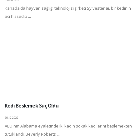
Kanada’da hayvan sağlığı teknolojisi şirketi Sylvester.ai, bir kedinin
acı hissedip ...
Kedi Beslemek Suç Oldu
20.12.2022
ABD'nin Alabama eyaletinde iki kadın sokak kedilerini beslemekten
tutuklandı. Beverly Roberts ...