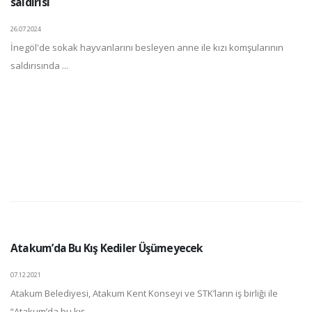
saldırısı
26.07.2024
İnegöl'de sokak hayvanlarını besleyen anne ile kızı komşularının
saldırısında ...
Atakum’da Bu Kış Kediler Üşümeyecek
07.12.2021
Atakum Belediyesi, Atakum Kent Konseyi ve STK’ların iş birliği ile
“Atakum’da bu kış ...