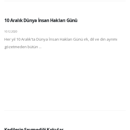
10 Aralık Dünya İnsan Hakları Günü
10.12.2020
Her yıl 10 Aralık'ta Dünya İnsan Hakları Günü ırk, dil ve din ayrımı
gözetmeden bütün ...
Kedilerin Sevmediği Kokular