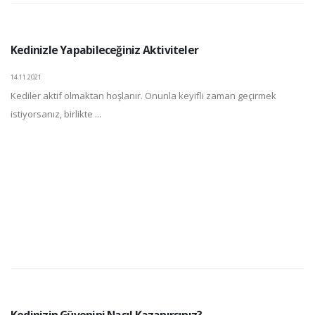
Kedinizle Yapabileceğiniz Aktiviteler
14.11.2021
Kediler aktif olmaktan hoşlanır. Onunla keyifli zaman geçirmek
istiyorsanız, birlikte ...
Kedinizin Güvenini Nasıl Kazanırsınız?