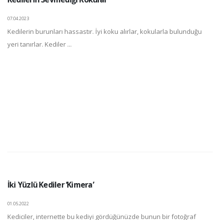
07.04.2023
Kedilerin burunları hassastır. İyi koku alırlar, kokularla bulunduğu
yeri tanırlar. Kediler ...
İki Yüzlü Kediler ‘Kimera’
01.05.2022
Kediciler, internette bu kediyi gördüğünüzde bunun bir fotoğraf