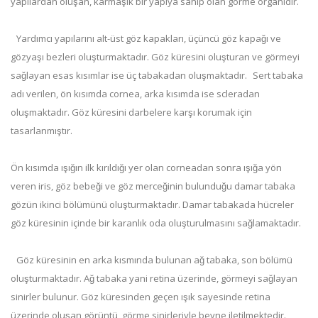
yapılardan oluşan, karmaşık bir yapıya sahip olan görme organıdır.
Yardımcı yapılarını alt-üst göz kapakları, üçüncü göz kapağı ve
gözyaşı bezleri oluşturmaktadır. Göz küresini oluşturan ve görmeyi
sağlayan esas kısımlar ise üç tabakadan oluşmaktadır. Sert tabaka
adı verilen, ön kısımda cornea, arka kısımda ise scleradan
oluşmaktadır. Göz küresini darbelere karşı korumak için
tasarlanmıştır.
Ön kısımda ışığın ilk kırıldığı yer olan corneadan sonra ışığa yön
veren iris, göz bebeği ve göz merceğinin bulunduğu damar tabaka
gözün ikinci bölümünü oluşturmaktadır. Damar tabakada hücreler
göz küresinin içinde bir karanlık oda oluşturulmasını sağlamaktadır.
Göz küresinin en arka kısmında bulunan ağ tabaka, son bölümü
oluşturmaktadır. Ağ tabaka yani retina üzerinde, görmeyi sağlayan
sinirler bulunur. Göz küresinden geçen ışık sayesinde retina
üzerinde oluşan görüntü, görme sinirleriyle beyne iletilmektedir.