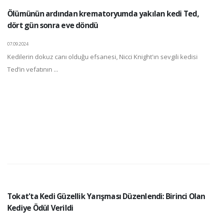
Ölümünün ardından krematoryumda yakılan kedi Ted,
dört gün sonra eve döndü
07.09.2024
Kedilerin dokuz canı olduğu efsanesi, Nicci Knight'ın sevgili kedisi
Ted’in vefatının ...
Tokat'ta Kedi Güzellik Yarışması Düzenlendi: Birinci Olan
Kediye Ödül Verildi