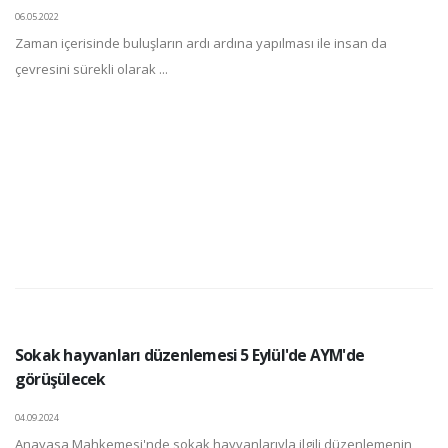
06.05.2022
Zaman içerisinde buluşların ardı ardına yapılması ile insan da
çevresini sürekli olarak ...
Sokak hayvanları düzenlemesi 5 Eylül'de AYM'de
görüşülecek
04.09.2024
Anayasa Mahkemesi'nde sokak hayvanlarıyla ilgili düzenlemenin